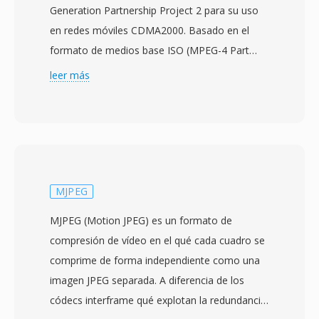
Generation Partnership Project 2 para su uso
en redes móviles CDMA2000. Basado en el
formato de medios base ISO (MPEG-4 Part
12), almacena vídeo codificado con H.263 o
leer más
MPEG-4 Visual junto con audio en códecs
AMR, EVRC o AAC. La especificación se público
por primera vez en diciembre de 2003 para
proporcionar una forma estandarizada de
manejar mensajería multimedia y reproducción
de vídeo en teléfonos y redes basados en
MJPEG
CDMA. Los archivos 3G2 están diseñados para
MJPEG (Motion JPEG) es un formato de
condiciones de ancho de banda
compresión de vídeo en el qué cada cuadro se
extremadamente bajo, logrando calidad de
comprime de forma independiente como una
vídeo reproducible a tasas de bits tan bajas
imagen JPEG separada. A diferencia de los
como 30-60 kbps. Esto hace qué el formato
códecs interframe qué explotan la redundancia
sea especialmente eficiente para la captura de