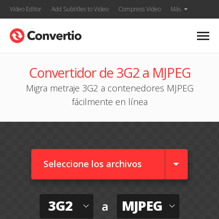
Video Editor
Add Subtitles to Video
Compress Video
Más
Convertidor de 3G2 a MJPEG
Migra metraje 3G2 a contenedores MJPEG
fácilmente en línea
Seleccione los archivos
3G2
MJPEG
a