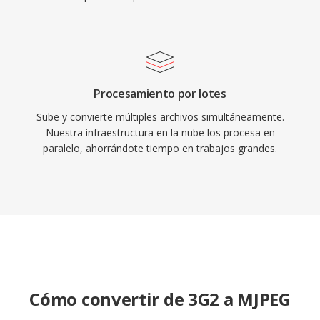
códec asegura una decodificación confiable
incluso en hardware embebido con recursos
limitados.
Procesamiento por lotes
Sube y convierte múltiples archivos simultáneamente.
Nuestra infraestructura en la nube los procesa en
paralelo, ahorrándote tiempo en trabajos grandes.
Cómo convertir de 3G2 a MJPEG