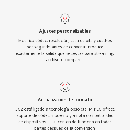
aleatorio preciso a nivel de cuadro. MJPEG se
usa comúnmente en cámaras IP, sistemas de
videovigilancia, imágenes médicas y visión
artificial industrial, dónde la integridad individual
Ajustes personalizables
de los cuadros y la baja latencia de
Modifica códec, resolución, tasa de bits y cuadros
procesamiento superan los mayores requisitos
por segundo antes de convertir. Produce
de ancho de banda en comparacion con los
exactamente la salida que necesitas para streaming,
códecs interframe modernos. El formato logra
archivo o compartir.
relaciones de compresión típicas de 10:1 a 20:1
manteniendo buena calidad visual, aunque a
tasas de bits significativamente más altas qué
los métodos de compresión temporal para
calidad equivalente. Los flujos MJPEG pueden
Actualización de formato
entregarse a través de HTTP, haciéndolos
3G2 está ligado a tecnología obsoleta. MJPEG ofrece
sencillos de implementar en aplicaciones de
soporte de códec moderno y amplia compatibilidad
de dispositivos — tu contenido funciona en todas
monitoreo basadas en web, y la simplicidad del
partes después de la conversión.