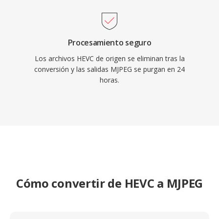
códec asegura una decodificación confiable
incluso en hardware embebido con recursos
limitados.
Procesamiento seguro
Los archivos HEVC de origen se eliminan tras la
conversión y las salidas MJPEG se purgan en 24
horas.
Cómo convertir de HEVC a MJPEG