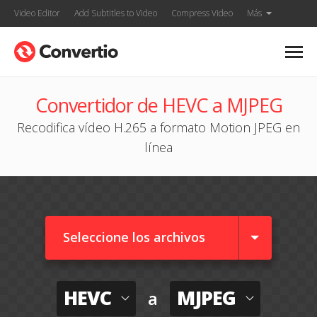
Video Editor
Add Subtitles to Video
Compress Video
Más
Convertidor de HEVC a MJPEG
Recodifica vídeo H.265 a formato Motion JPEG en
línea
Seleccione los archivos
HEVC
MJPEG
a