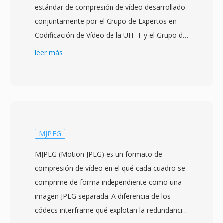
estándar de compresión de vídeo desarrollado
conjuntamente por el Grupo de Expertos en
Codificación de Vídeo de la UIT-T y el Grupo de
Expertos en Imágenes en Movimiento de
leer más
ISO/IEC. Aprobado en enero de 2013, HEVC fue
diseñado como sucesor de H.264/AVC con el
objetivo principal de duplicar la eficiencia de
compresión — logrando calidad visual
equivalente a aproximadamente la mitad de la
tasa de bits. El estándar consigue esto
MJPEG
mediante unidades de árbol de codificación
MJPEG (Motion JPEG) es un formato de
más grandes de hasta 64x64 píxeles,
compresión de vídeo en el qué cada cuadro se
prediccion de movimiento más sofisticada con
comprime de forma independiente como una
35 modos intra direccionales, filtrado avanzado
imagen JPEG separada. A diferencia de los
de compensacion adaptativa de muestras y
códecs interframe qué explotan la redundancia
herramientas de procesamiento paralelo qué