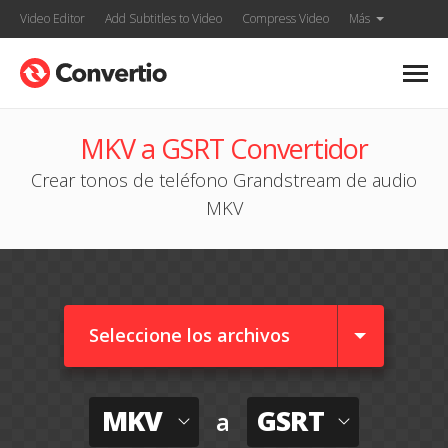
Video Editor
Add Subtitles to Video
Compress Video
Más
MKV a GSRT Convertidor
Crear tonos de teléfono Grandstream de audio
MKV
Seleccione los archivos
MKV
GSRT
a