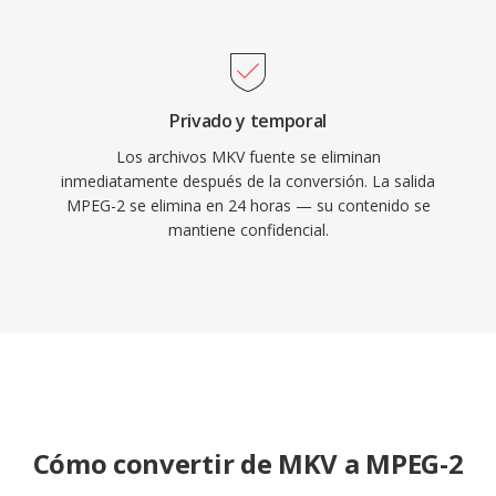
difusion, los sistemas de cable y satelite, y los
miles de millones de discos DVD en circulacion
a nivel mundial.
Privado y temporal
Los archivos MKV fuente se eliminan
inmediatamente después de la conversión. La salida
MPEG-2 se elimina en 24 horas — su contenido se
mantiene confidencial.
Cómo convertir de MKV a MPEG-2