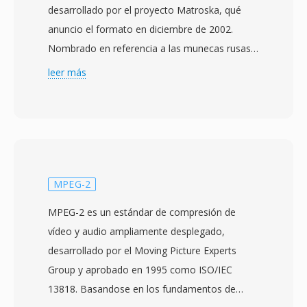
desarrollado por el proyecto Matroska, qué
anuncio el formato en diciembre de 2002.
Nombrado en referencia a las munecas rusas
matrioshka, el formato está construido sobre
leer más
el Extensible Binary Meta Language (EBML),
una variante binaria simplificada de XML qué
proporciona una estructura flexible y
compatible hacia adelante. MKV puede
contener cantidades virtualmente ilimitadas de
pistas de vídeo, audio y subtítulos dentro de un
MPEG-2
solo archivo, soportando códecs desde H.264 y
MPEG-2 es un estándar de compresión de
HEVC hasta VP9 y AV1 para vídeo, y AAC, FLAC,
vídeo y audio ampliamente desplegado,
Opus y DTS para audio. Una caracteristica
desarrollado por el Moving Picture Experts
destacada es el soporte completo de
Group y aprobado en 1995 como ISO/IEC
subtítulos, manejando formatos desde texto
13818. Basandose en los fundamentos de
SRT simple hasta subtítulos ASS con estilo