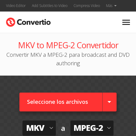
Video Editor
Add Subtitles to Video
Compress Video
Más
MKV to MPEG-2 Convertidor
Convertir MKV a MPEG-2 para broadcast and DVD
authoring
Seleccione los archivos
MKV
MPEG-2
a