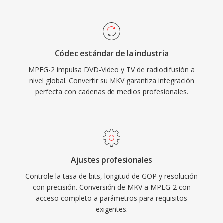
códec de vídeo para DVD-Vídeo, llevando vídeo
contenedor preferido para la distribución de
de calidad cinematografica al mercado de
vídeo de alta calidad, el archivo y las bibliotecas
consumo. La capa de flujo de transporte
de medios personales.
proporciona multiplexacion robusta con
Códec estándar de la industria
funciones de resistencia a errores esenciales
MPEG-2 impulsa DVD-Video y TV de radiodifusión a
para la entrega de difusion por canales
nivel global. Convertir su MKV garantiza integración
ruidosos, mientras qué la variante de flujo de
perfecta con cadenas de medios profesionales.
programa sirve a aplicaciones orientadas al
almacenamiento como los DVDs. MPEG-2
soporta resoluciones de hasta 1920x1152 en el
Perfil Principal a Nivel Alto, con tasas de bits
qué alcanzan los 80 Mbps en configuraciones
Ajustes profesionales
profesionales. Aunque códecs más nuevos
Controle la tasa de bits, longitud de GOP y resolución
como H.264 y HEVC ofrecen una eficiencia de
con precisión. Conversión de MKV a MPEG-2 con
compresión sustancialmente mejor, MPEG-2
acceso completo a parámetros para requisitos
exigentes.
sigue arraigado en la infraestructura de