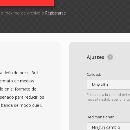
año máximo de archivo o
Registrarse
Ajustes
 definido por el 3rd
Calidad:
formato de medios
Muy alta
do en el formato de
Establezca la calidad del 
señado para reducir los
necesita establecer una tas
e banda de modo qué los
das pudieran capturar,
Redimensionar:
 de manera eficiente. El
Ningún cambio
deo H.263 o H.264