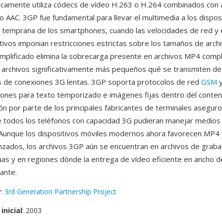
picamente utiliza códecs de vídeo H.263 o H.264 combinados con
AAC. 3GP fue fundamental para llevar el multimedia a los dispos
a temprana de los smartphones, cuando las velocidades de red y
tivos imponian restricciones estrictas sobre los tamaños de archi
mplificado elimina la sobrecarga presente en archivos MP4 comp
 archivos significativamente más pequeños qué se transmiten d
és de conexiones 3G lentas. 3GP soporta protocolos de red
GSM
y
siones para texto temporizado e imágenes fijas dentro del conten
ón por parte de los principales fabricantes de terminales asegur
 todos los teléfonos con capacidad 3G pudieran manejar medio
 Aunque los dispositivos móviles modernos ahora favorecen MP4 
zados, los archivos 3GP aún se encuentran en archivos de graba
uas y en regiones dónde la entrega de vídeo eficiente en ancho 
ante.
r
:
3rd Generation Partnership Project
inicial
: 2003