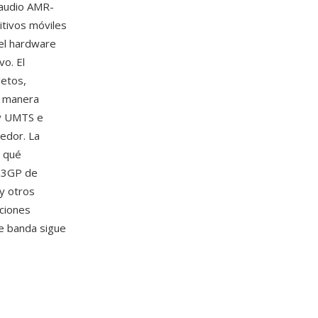
 audio AMR-
itivos móviles
 el hardware
vo. El
letos,
e manera
 UMTS e
edor. La
o qué
s 3GP de
y otros
ciones
de banda sigue