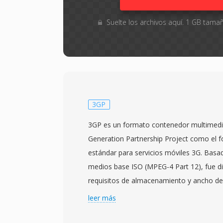
Suelte los archivos aquí. 1 GB tam
3GP
3GP es un formato contenedor multimedia
Generation Partnership Project como el 
estándar para servicios móviles 3G. Basa
medios base ISO (MPEG-4 Part 12), fue di
requisitos de almacenamiento y ancho d
teléfonos móviles con capacidades limita
leer más
almacenar y reproducir contenido de vídeo
formato típicamente utiliza códecs de ví