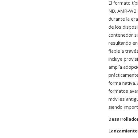
El formato tí
NB, AMR-WB o 
durante la er
de los disposi
contenedor si
resultando en
fiable a trav
incluye provi
amplía adopci
prácticamente
forma nativa.
formatos avan
móviles antig
siendo import
Desarrollado
Lanzamiento 