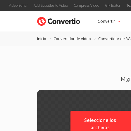
Video Editor
Add Subtitles to Video
Compress Video
GIF Editor
Te
Convertir
Inicio
Convertidor de vídeo
Convertidor de 3
Migr
Seleccione los
archivos