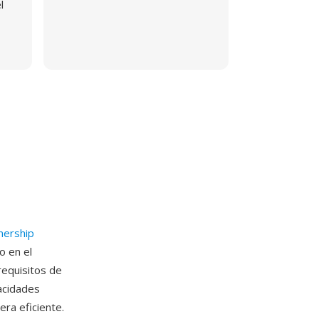
l
nership
o en el
requisitos de
acidades
ra eficiente.