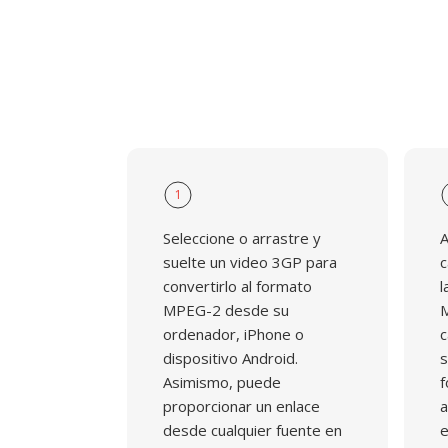
DVD en circulacion a nivel mundial.
1
Seleccione o arrastre y
A
suelte un video 3GP para
c
convertirlo al formato
l
MPEG-2 desde su
M
ordenador, iPhone o
c
dispositivo Android.
s
Asimismo, puede
f
proporcionar un enlace
a
desde cualquier fuente en
e