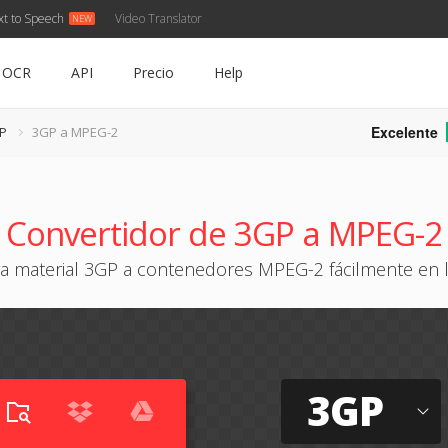
xt to Speech
Video Translator
OCR
API
Precio
Help
Excelente
GP
3GP a MPEG-2
Convertidor de 3GP a MPEG-2
a material 3GP a contenedores MPEG-2 fácilmente en 
3GP