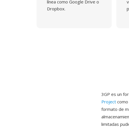
línea como Google Drive o
v
Dropbox.
p
3GP es un for
Project
como e
formato de me
almacenamien
limitadas pud