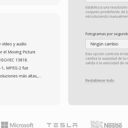
 o AAC. 3GP fue
Establezca una resolución
conjunto predefinido de 
os dispositivos móviles
introduciendo manualment
nes, cuando las
ispositivos imponian
Fotogramas por segund
de archivo. El
 vídeo y audio
Ningún cambio
carga presente en
r el Moving Picture
Esta opción controla el 
rchivos
cambia la suavidad de la 
ISO/IEC 13818.
salida o la velocidad de r
 transmiten de manera
-1, MPEG-2 fue
 3GP soporta protocolos
soluciones más altas,
 para texto temporizado
Restablecer todo
evisión de difusion,
La amplía adopción por
ué van desde la
erminales aseguro qué
ntenido de alta
apacidad 3G pudieran
to de perfiles y niveles,
que los dispositivos
unten a niveles de
y otros formatos
imple para aplicaciones
entran en archivos de