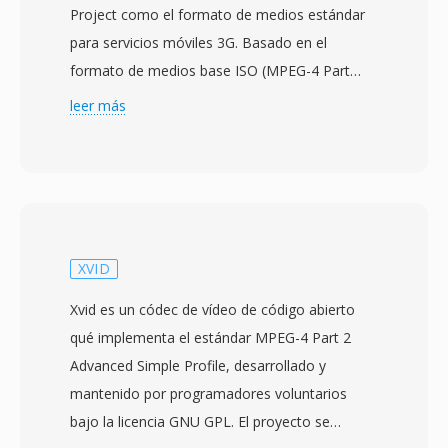
Project como el formato de medios estándar
para servicios móviles 3G. Basado en el
formato de medios base ISO (MPEG-4 Part
12), fue diseñado para reducir los requisitos de
leer más
almacenamiento y ancho de banda de modo
qué los teléfonos móviles con capacidades
limitadas pudieran capturar, almacenar y
reproducir contenido de vídeo de manera
eficiente. El formato típicamente utiliza códecs
de vídeo H.263 o H.264 combinados con audio
XVID
AMR-NB, AMR-WB o AAC. 3GP fue
Xvid es un códec de vídeo de código abierto
fundamental para llevar el multimedia a los
qué implementa el estándar MPEG-4 Part 2
dispositivos móviles durante la era temprana
Advanced Simple Profile, desarrollado y
de los smartphones, cuando las velocidades de
mantenido por programadores voluntarios
red y el hardware de los dispositivos imponian
bajo la licencia GNU GPL. El proyecto se
restricciones estrictas sobre los tamaños de