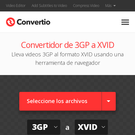
Video Editor
Add Subtitles to Video
Compress Video
Más
Convertidor de 3GP a XVID
Lleva videos 3GP al formato XVID usando una
herramienta de navegador
Seleccione los archivos
3GP
XVID
a