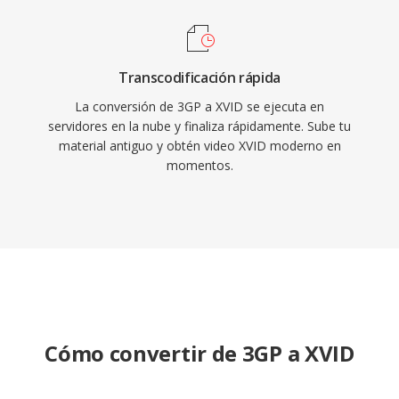
H.264 y códecs más nuevos han reemplazado
en gran medida a MPEG-4 ASP para nuevas
codificaciones, Xvid sigue en uso por
compatibilidad con hardware antiguo y en
Transcodificación rápida
colecciones de medios heredados.
La conversión de 3GP a XVID se ejecuta en
servidores en la nube y finaliza rápidamente. Sube tu
material antiguo y obtén video XVID moderno en
momentos.
Cómo convertir de 3GP a XVID