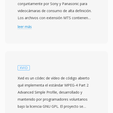
conjuntamente por Sony y Panasonic para
videocámaras de consumo de alta definición.
Los archivos con extensión MTS contienen
datos de flujo de transporte MPEG-2 qué
leer más
transportan vídeo H.264/AVC a resoluciones de
hasta 1920x1080, emparejados con audio
Dolby Digital (AC-3) o LPCM. La designacion
MTS se usa cuando el contenido AVCHD se
accede directamente desde el medio de
grabación, a diferencia de los archivos M2TS
XVID
qué típicamente se refieren al mismo formato
Xvid es un códec de vídeo de código abierto
de flujo de transporte en contextos de disco
qué implementa el estándar MPEG-4 Part 2
Blu-ray. Las videocámaras de consumo y
Advanced Simple Profile, desarrollado y
semiprofesionales de Sony, Panasonic, Canon
mantenido por programadores voluntarios
y otros fabricantes escriben archivos MTS en
bajo la licencia GNU GPL. El proyecto se
una jerarquía de directorios estructurada en