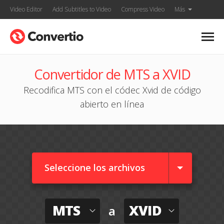
Video Editor
Add Subtitles to Video
Compress Video
Más
Convertidor de MTS a XVID
Recodifica MTS con el códec Xvid de código
abierto en línea
Seleccione los archivos
MTS
XVID
a