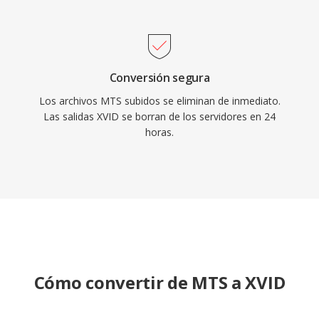
H.264 y códecs más nuevos han reemplazado
en gran medida a MPEG-4 ASP para nuevas
codificaciones, Xvid sigue en uso por
compatibilidad con hardware antiguo y en
Conversión segura
colecciones de medios heredados.
Los archivos MTS subidos se eliminan de inmediato.
Las salidas XVID se borran de los servidores en 24
horas.
Cómo convertir de MTS a XVID