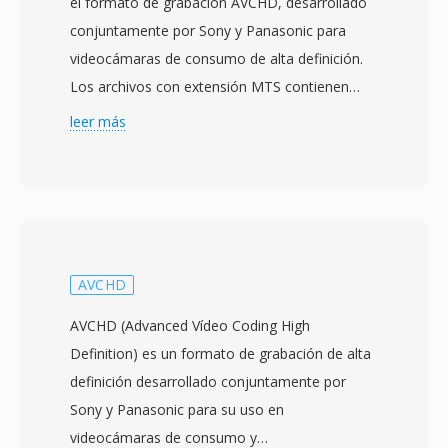
el formato de grabación AVCHD, desarrollado
conjuntamente por Sony y Panasonic para
videocámaras de consumo de alta definición.
Los archivos con extensión MTS contienen
datos de flujo de transporte MPEG-2 qué
leer más
transportan vídeo H.264/AVC a resoluciones de
hasta 1920x1080, emparejados con audio
Dolby Digital (AC-3) o LPCM. La designacion
MTS se usa cuando el contenido AVCHD se
accede directamente desde el medio de
grabación, a diferencia de los archivos M2TS
AVCHD
qué típicamente se refieren al mismo formato
AVCHD (Advanced Vídeo Coding High
de flujo de transporte en contextos de disco
Definition) es un formato de grabación de alta
Blu-ray. Las videocámaras de consumo y
definición desarrollado conjuntamente por
semiprofesionales de Sony, Panasonic, Canon
Sony y Panasonic para su uso en
y otros fabricantes escriben archivos MTS en
videocámaras de consumo y