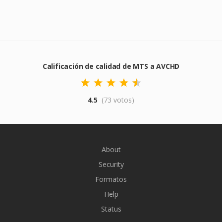
Calificación de calidad de MTS a AVCHD
4.5
(73 votos)
About
Security
Formatos
Help
Status