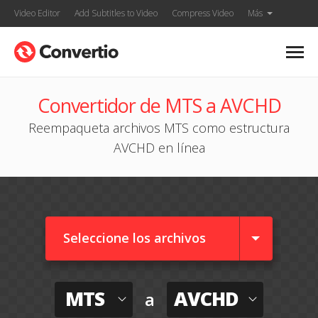
Video Editor
Add Subtitles to Video
Compress Video
Más
Convertidor de MTS a AVCHD
Reempaqueta archivos MTS como estructura
AVCHD en línea
Seleccione los archivos
MTS
AVCHD
a