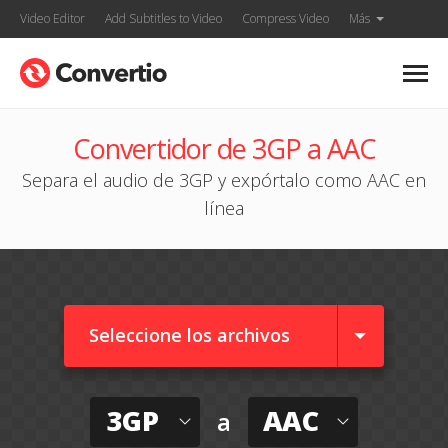
Video Editor
Add Subtitles to Video
Compress Video
Más
Convertidor de 3GP a AAC
Separa el audio de 3GP y expórtalo como AAC en
línea
Seleccione los archivos
3GP
AAC
a