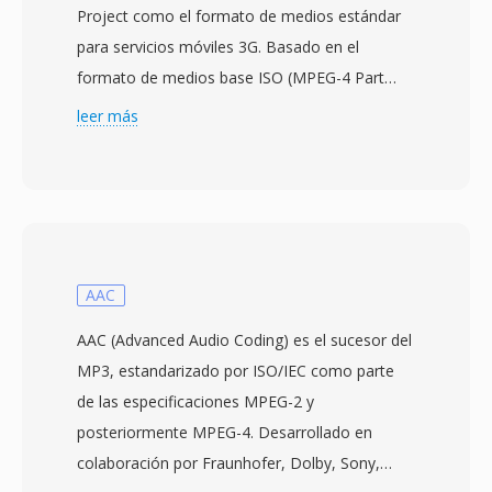
Project como el formato de medios estándar
para servicios móviles 3G. Basado en el
formato de medios base ISO (MPEG-4 Part
12), fue diseñado para reducir los requisitos de
leer más
almacenamiento y ancho de banda de modo
qué los teléfonos móviles con capacidades
limitadas pudieran capturar, almacenar y
reproducir contenido de vídeo de manera
eficiente. El formato típicamente utiliza códecs
de vídeo H.263 o H.264 combinados con audio
AAC
AMR-NB, AMR-WB o AAC. 3GP fue
AAC (Advanced Audio Coding) es el sucesor del
fundamental para llevar el multimedia a los
MP3, estandarizado por ISO/IEC como parte
dispositivos móviles durante la era temprana
de las especificaciones MPEG-2 y
de los smartphones, cuando las velocidades de
posteriormente MPEG-4. Desarrollado en
red y el hardware de los dispositivos imponian
colaboración por Fraunhofer, Dolby, Sony,
restricciones estrictas sobre los tamaños de