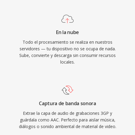
soporta frecuencias de muestreo de 8 kHz a 96
archivos de grabaciones móviles antiguas y en
kHz y hasta 48 canales, adecuandose a todo,
regiones dónde la entrega de vídeo eficiente en
desde llamadas de voz hasta sonido
ancho de banda sigue siendo importante.
envolvente. En tercer lugar, la amplía adopción
En la nube
por parte de Apple y otros garantiza qué
Todo el procesamiento se realiza en nuestros
prácticamente cualquier dispositivo, navegador
servidores — tu dispositivo no se ocupa de nada.
y reproductor multimedia actual maneje
Sube, convierte y descarga sin consumir recursos
contenido AAC de forma nativa sin
locales.
complementos adicionales.
Captura de banda sonora
Extrae la capa de audio de grabaciones 3GP y
guárdala como AAC. Perfecto para aislar música,
diálogos o sonido ambiental de material de video.