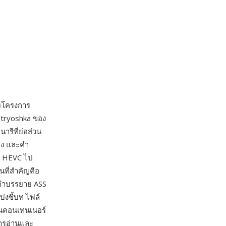
ดยโครงการ
matryoshka ของ
รีที่ย่อส่วน
ียง และคำ
ะ HEVC ไป
นที่สำคัญคือ
งคำบรรยาย ASS
่งชี้บท ไฟล์
็นคอนเทนเนอร์
ารอ่านและ