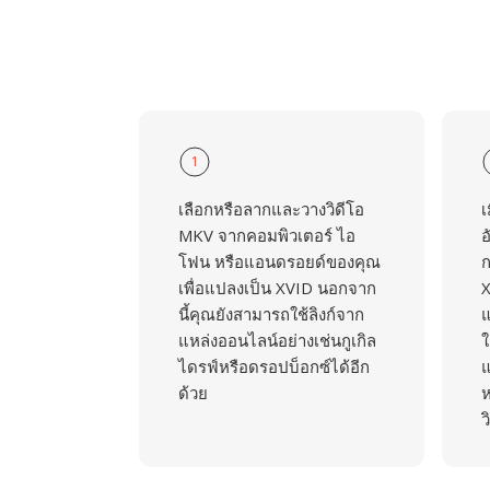
1
เลือกหรือลากและวางวิดีโอ
เ
MKV จากคอมพิวเตอร์ ไอ
อ
โฟน หรือแอนดรอยด์ของคุณ
ก
เพื่อแปลงเป็น XVID นอกจาก
X
นี้คุณยังสามารถใช้ลิงก์จาก
แ
แหล่งออนไลน์อย่างเช่นกูเกิล
ใ
ไดรฟ์หรือดรอปบ็อกซ์ได้อีก
แ
ด้วย
ห
ว