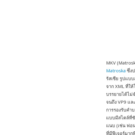
MKV (Matroska
Matroska
ซึ่ง
รัสเซีย รูปแบ
จาก XML ที่ให
บรรยายได้ไม่
จนถึง VP9 และ
การรองรับคำบ
แบบมีสไตล์ที่
แนบ (เช่น ฟอน
ที่มีฟีเจอร์มากท