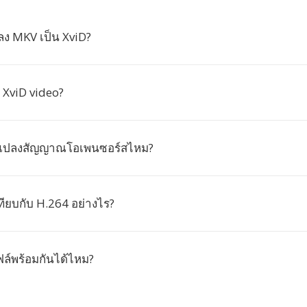
ง MKV เป็น XviD?
 XviD video?
ัวแปลงสัญญาณโอเพนซอร์สไหม?
ทียบกับ H.264 อย่างไร?
์พร้อมกันได้ไหม?