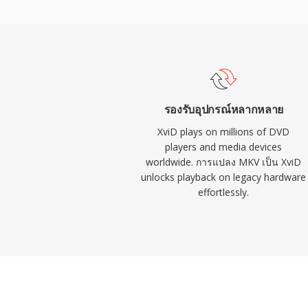
custom quantization matrices วิดีโอที่เข้าร
คอนเทนเนอร์ AVI แม้จะห่อใน MKV, MP4 และ
ตัวแปลงสัญญาณได้รับการรับรองสำหรับเล่น
standalone และอุปกรณ์สื่อจำนวนมากที่รองรั
ทั้งสองตัวแปลงสัญญาณใช้มาตรฐาน MPEG-4
พร้อมใช้งานข้ามแพลตฟอร์มครอบคลุม Win
รองรับอุปกรณ์หลากหลาย
ระบบปฏิบัติการอื่นๆ ผนวกกับธรรมชาติที่เป
XviD plays on millions of DVD
สมบูรณ์ ทำให้ Xvid เป็นเสาหลักของการเข้ารห
players and media devices
worldwide. การแปลง MKV เป็น XviD
ชุมชน แม้ว่า H.264 และตัวแปลงสัญญาณที่ให
unlocks playback on legacy hardware
MPEG-4 ASP สำหรับการเข้ารหัสใหม่เป็นส่วน
effortlessly.
สำหรับความเข้ากันได้กับฮาร์ดแวร์รุ่นเก่าแล