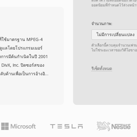
รรองรับคำบรรยายอย่าง
ตั้งค่าความละเอียดของวิดี
ยอดนิยมที่กำหนดไว้ล่วงหน
บง่ายไปจนถึงคำบรรยาย
บบบิตแมปจากแผ่น Blu-ray
จำนวนภาพ:
ต์ที่จำเป็นสำหรับคำ
ไม่มีการเปลี่ยนแปลง
เป็นคอนเทนเนอร์ที่มี
ที่ใช้มาตรฐาน MPEG-4
ำให้นักพัฒนาใดก็ได้
ตัวเลือกนี้ควบคุมจำนวนเฟรมต
ะดูแลโดยโปรแกรมเมอร์
ไม่ใช่ระยะเวลาของวิดีโอขาอ
ไม่มีค่าธรรมเนียมการ
ารมีต้นกำเนิดในปี 2001
ขวางในเครื่องเล่นสื่อ
DivX, Inc. ปิดซอร์สของ
รีเซ็ตทั้งหมด
 ความสามารถในการรวมตัว
บด้านเพื่อเป็นการอ้างอิง
บียบดี ทำให้ MKV เป็น
ย่างกว้างขวางในช่วงต้นถึง
การเผยแพร่วิดีโอคุณภาพสูง
นตัวแปลงสัญญาณ DivX
หรือบางครั้งเหนือกว่าโดย
ัญญาณเชี่ยวชาญในการบีบ
น่าทึ่งในขณะที่รักษาคุณภาพ
antization, quarter-pixel
otion estimation และ