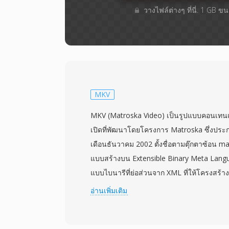
วางไฟล์ต่างๆ​ ที่นี่. 1 GB 
MKV
MKV (Matroska Video) เป็นรูปแบบคอนเทนเ
เปิดที่พัฒนาโดยโครงการ Matroska ซึ่งประก
เดือนธันวาคม 2002 ตั้งชื่อตามตุ๊กตาซ้อน ma
แบบสร้างบน Extensible Binary Meta Langua
แบบไบนารีที่ย่อส่วนจาก XML ที่ให้โครงสร้างท
อนาคต MKV สามารถเก็บแทร็กวิดีโอ เสียง แ
อ่านเพิ่มเติม
จำนวนภายในไฟล์เดียว รองรับตัวแปลงสัญญา
HEVC ไปจนถึง VP9 และ AV1 สำหรับวิดีโอ 