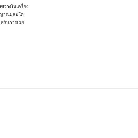
งขวางในเครื่อง
สัญญาณผสมใด
สำหรับการเผย