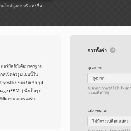
ขนาดไฟล์สูงสุด หรือ
ลงชื่อ
การตั้งค่า
นอร์มัลติมีเดียมาตรฐาน
คุณภาพ:
าศเปิดตัวรูปแบบนี้ใน
สูงมาก
tryoshka ของรัสเซีย รูป
ตั้งค่าคุณภาพวิดีโอในโหมด 
ge (EBML) ซึ่งเป็นรูป
เรตคงที่ (CBR)
ี่ยืดหยุ่นและรองรับ
ละคำบรรยายได้ไม่จำกัด
แปลงขนาด:
ณตั้งแต่ H.264 และ
ไม่มีการเปลี่ยนแปลง
และ AAC, FLAC, Opus