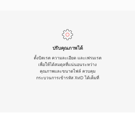
หัสด้วย Xvid มักจัดเก็บใน
รูปแบบอื่นๆ ได้เช่นกัน
บนเครื่องเล่น DVD แบบ
บการเล่น DivX เนื่องจาก
 ASP เดียวกัน ความ
dows, Linux, macOS และ
ปรับคุณภาพได้
็นฟรีและโอเพนซอร์สอย่าง
ตั้งบิตเรต ความละเอียด และเฟรมเรต
ัสวิดีโอที่ขับเคลื่อนโดย
เพื่อให้ได้สมดุลที่แน่นอนระหว่าง
คุณภาพและขนาดไฟล์ ควบคุม
ม่กว่าจะเข้ามาแทนที่
กระบวนการเข้ารหัส XviD ได้เต็มที่
ใหญ่ Xvid ยังคงใช้งานได้
ะในคอลเลกชันสื่อรุ่นเดิม