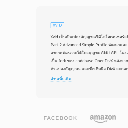
และ DTS สำหรับเสียง จุดเด่นที่สำคัญคือกา
ครอบคลุม จัดการได้ตั้งแต่ข้อความ SRT แบ
ASS แบบมีสไตล์ที่ซับซ้อน และแทร็ก PGS แ
MKV ยังรองรับตัวบ่งชี้บท ไฟล์แนบ (เช่น ฟอน
XVID
บรรยายแบบมีสไตล์) และเมตาดาต้าแท็ก ทำให้
Xvid เป็นตัวแปลงสัญญาณวิดีโอโอเพนซอร์ส
ฟีเจอร์มากที่สุดแห่งหนึ่ง ข้อกำหนดแบบเปิดท
Part 2 Advanced Simple Profile พัฒนาแล
สามารถใช้งานการอ่านและเขียน MKV ได้โดย
อาสาสมัครภายใต้ใบอนุญาต GNU GPL โครงก
อนุญาต ซึ่งผลักดันให้มีการนำไปใช้อย่างกว้าง
เป็น fork ของ codebase OpenDivX หลังจาก 
เครื่องมือสตรีมมิง และซอฟต์แวร์เข้ารหัส
ตัวแปลงสัญญาณ และชื่อเดิมคือ DivX สะกดกลั
แปลงสัญญาณผสมใดก็ได้ในไฟล์เดียวที่จัดระเ
ถึงประวัติศาสตร์นี้ Xvid ได้รับการนำไปใช้อ
อ่านเพิ่มเติม
คอนเทนเนอร์ที่ได้รับความนิยมสูงสุดสำหรับ
กลางทศวรรษ 2000 ในฐานะทางเลือกฟรีแท
การเก็บถาวร และคลังสื่อส่วนตัว
เชิงพาณิชย์ โดยมีคุณภาพการบีบอัดเทียบเท่า
ไม่มีค่าใช้จ่ายในการอนุญาตใดๆ ตัวแปลงส
อัดวิดีโอเต็มเรื่องให้เป็นไฟล์ขนาดเล็กอย่าง
ภาพที่ดี โดยใช้เทคนิคต่างๆ เช่น adaptive qu
motion compensation, global และ local m