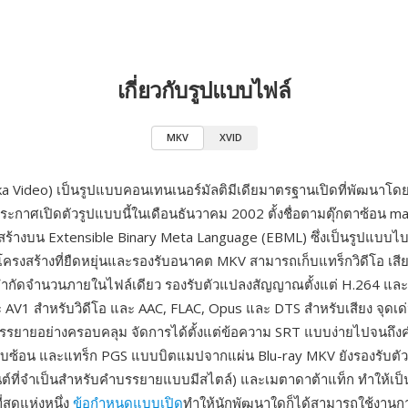
เกี่ยวกับรูปแบบไฟล์
MKV
XVID
 Video) เป็นรูปแบบคอนเทนเนอร์มัลติมีเดียมาตรฐานเปิดที่พัฒนาโ
ประกาศเปิดตัวรูปแบบนี้ในเดือนธันวาคม 2002 ตั้งชื่อตามตุ๊กตาซ้อน 
บสร้างบน Extensible Binary Meta Language (EBML) ซึ่งเป็นรูปแบบไบนา
้โครงสร้างที่ยืดหยุ่นและรองรับอนาคต MKV สามารถเก็บแทร็กวิดีโอ เส
จำกัดจำนวนภายในไฟล์เดียว รองรับตัวแปลงสัญญาณตั้งแต่ H.264 แล
 AV1 สำหรับวิดีโอ และ AAC, FLAC, Opus และ DTS สำหรับเสียง จุดเด่
รรยายอย่างครอบคลุม จัดการได้ตั้งแต่ข้อความ SRT แบบง่ายไปจนถึ
ซับซ้อน และแทร็ก PGS แบบบิตแมปจากแผ่น Blu-ray MKV ยังรองรับตัวบ
ต์ที่จำเป็นสำหรับคำบรรยายแบบมีสไตล์) และเมตาดาต้าแท็ก ทำให้เป
ี่สุดแห่งหนึ่ง
ข้อกำหนดแบบเปิด
ทำให้นักพัฒนาใดก็ได้สามารถใช้งานก