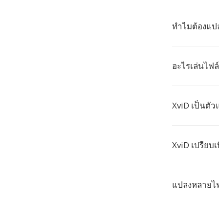
ทำไมต้องแปล
อะไรเล่นไฟล์
XviD เป็นต
XviD เปรียบเ
แปลงหลายไฟล