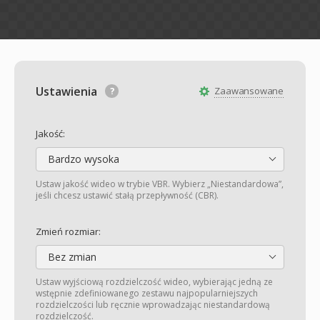
Ustawienia
Zaawansowane
Jakość:
Bardzo wysoka
Ustaw jakość wideo w trybie VBR. Wybierz „Niestandardowa”,
jeśli chcesz ustawić stałą przepływność (CBR).
Zmień rozmiar:
Bez zmian
Ustaw wyjściową rozdzielczość wideo, wybierając jedną ze
wstępnie zdefiniowanego zestawu najpopularniejszych
rozdzielczości lub ręcznie wprowadzając niestandardową
rozdzielczość.