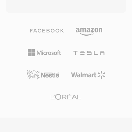
stylizowanych napisow) i metadane tagowania,
zrodlowy swojego kodeka — oryginalna nazwa
co czyni go jednym z najbardziej
jest odwroceniem DivX, co stanowi ukon w
funkcjonalnych dostepnych kontenerow.
kierunku tej historii. Xvid osiagnol szeroka
Otwarta specyfikacja zapewnia, ze kazdy
adopcje na poczatku i w polowie lat 2000. jako
deweloper moze zaimplementowac odczyt i
darmowa alternatywa dla komercyjnego
zapis MKV bez oplat licencyjnych, co napedzilo
kodeka DivX, oferujac porownywalna lub
szeroka adopcje w odtwarzaczach
czasem wyzsza jakosc kompresji bez
multimedialnych, narzedziach do
jakichkolwiek kosztow licencyjnych. Kodek
strumieniowania i oprogramowaniu do
doskonale radzi sobie z kompresja
kodowania. Zdolnosc opakowania praktycznie
pelnoamtrazowego wideo do zadziwiajaco
dowolnej kombinacji kodekow w jednym,
malych plikow przy zachowaniu dobrej jakosci
dobrze zorganizowanym pliku uczynic MKV
wizualnej, wykorzystujac techniki takie jak
preferowanym kontenerem do dystrybucji
adaptacyjna kwantyzacja, kompensacja ruchu
wideo wysokiej jakosci, archiwizacji i
z dokladnoscia do cwiartki piksela, globalna i
osobistych bibliotek medialnych.
lokalna estymacja ruchu oraz niestandardowe
macierze kwantyzacji. Wideo zakodowane