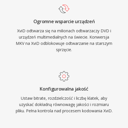
Xvidem jest zwykle przechowywane w
kontenerach AVI, choc moze byc rowniez
Ogromne wsparcie urządzeń
opakowane w MKV, MP4 i inne formaty. Kodek
XviD odtwarza się na milionach odtwarzaczy DVD i
uzyskal certyfikat odtwarzania na wielu
urządzeń multimedialnych na świecie. Konwersja
samodzielnych odtwarzaczach DVD i
MKV na XviD odblokowuje odtwarzanie na starszym
urzadzeniach multimedialnych obslugujacych
sprzęcie.
odtwarzanie DivX, poniewaz oba kodeki dziela
bazowy standard MPEG-4 ASP.
Wieloplatformowa dostepnosc obejmujaca
Windows, Linux, macOS i inne systemy
operacyjne, w polaczeniu z calkowicie
Konfigurowalna jakość
darmowa i otwartorodlowa natura, uczynic
Ustaw bitrate, rozdzielczość i liczbę klatek, aby
Xvid kamieniem wegielnym spolecznosciowego
uzyskać dokładną równowagę jakości i rozmiaru
pliku. Pełna kontrola nad procesem kodowania XviD.
kodowania wideo. Choc H.264 i nowsze kodeki
w duzej mierze zastapily MPEG-4 ASP w
nowym kodowaniu, Xvid pozostaje w uzyciu dla