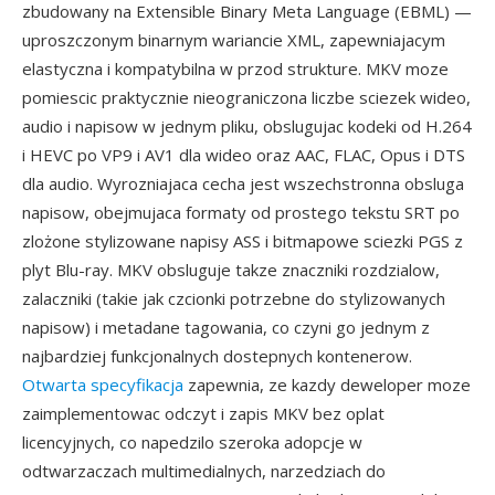
zbudowany na Extensible Binary Meta Language (EBML) —
uproszczonym binarnym wariancie XML, zapewniajacym
elastyczna i kompatybilna w przod strukture. MKV moze
pomiescic praktycznie nieograniczona liczbe sciezek wideo,
audio i napisow w jednym pliku, obslugujac kodeki od H.264
i HEVC po VP9 i AV1 dla wideo oraz AAC, FLAC, Opus i DTS
dla audio. Wyrozniajaca cecha jest wszechstronna obsluga
napisow, obejmujaca formaty od prostego tekstu SRT po
zlożone stylizowane napisy ASS i bitmapowe sciezki PGS z
plyt Blu-ray. MKV obsluguje takze znaczniki rozdzialow,
zalaczniki (takie jak czcionki potrzebne do stylizowanych
napisow) i metadane tagowania, co czyni go jednym z
najbardziej funkcjonalnych dostepnych kontenerow.
Otwarta specyfikacja
zapewnia, ze kazdy deweloper moze
zaimplementowac odczyt i zapis MKV bez oplat
licencyjnych, co napedzilo szeroka adopcje w
odtwarzaczach multimedialnych, narzedziach do