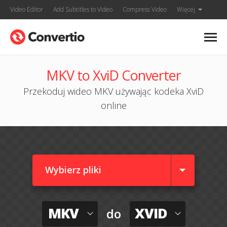
Video Editor
Add Subtitles to Video
Compress Video
Więcej
MKV to XviD Converter
Przekoduj wideo MKV używając kodeka XviD
online
Wybierz pliki
MKV
XVID
do