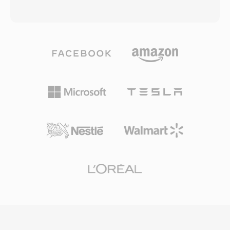
เนื้อหาหลายภาษาภายในไฟล์เดียว อย่างไรก็ตาม
สัญญาณ VP3 ที่บริจาคโดย On2 Technologies
ข้อกำหนดดั้งเดิมมีข้อจำกัด ได้แก่ ขนาดไฟล์สูงสุด
Theora บีบอัดวิดีโอโดยใช้ motion
2 GB ในรุ่นเก่า และไม่รองรับเฟรมเรตแบบผันแปร
compensation แบบบล็อกร่วมกับ discrete cosine
หรือรูปแบบคำบรรยายขั้นสูง ส่วนขยาย OpenDML
transform coding ให้คุณภาพเทียบเคียง MPEG-4
(AVI 2.0) แก้ไขข้อจำกัดเรื่องขนาดโดยอนุญาตให้
Part 2 ที่บิตเรตใกล้เคียงกัน คอนเทนเนอร์ Ogg ใช้
ไฟล์มีขนาดเกินขอบเขตเดิมได้ แม้จะมีอายุหลาย
โครงร่างการมัลติเพล็กซ์แบบเพจที่สลับวิดีโอ
ทศวรรษ AVI ยังคงเป็นหนึ่งในรูปแบบมัลติมีเดียที่
Theora กับเสียง Vorbis หรือ Opus รองรับฟีเจอร์
เป็นที่รู้จักอย่างกว้างขวางที่สุด และยังคงได้รับการ
อย่าง chained streams สำหรับการต่อแบบไร้รอย
รองรับจากเครื่องเล่นสื่อและเครื่องมือตัดต่อบน
ต่อและสตรีมที่มัลติเพล็กซ์สำหรับการเล่นมัลติมีเดีย
ระบบปฏิบัติการหลักทุกระบบ
ที่ซิงโครไนซ์กัน OGV มีความสำคัญทาง
ประวัติศาสตร์ในการผลักดันมาตรฐานเว็บเปิด โดย
เป็นหนึ่งในรูปแบบวิดีโอแรกๆ ที่สามารถนำไปใช้ได้
อย่างเสรีสำหรับองค์ประกอบวิดีโอ HTML5 Firefox
และ Chrome ต่างรองรับ OGV โดยตรงในตัว แสดง
ให้เห็นว่าวิดีโอบนเว็บสามารถทำงานได้โดยไม่ต้อง
พึ่งพาปลั๊กอินเฉพาะหรือตัวแปลงสัญญาณที่มี