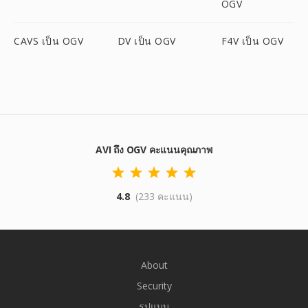
OGV
CAVS เป็น OGV
DV เป็น OGV
F4V เป็น OGV
AVI ถึง OGV คะแนนคุณภาพ
4.8
(233 คะแนน)
About
Security
รูปแบบ