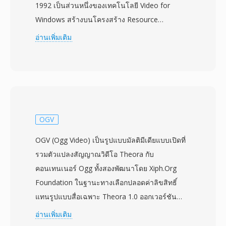
1992 เป็นส่วนหนึ่งของเทคโนโลยี Video for
Windows สร้างบนโครงสร้าง Resource
Interchange File Format (RIFF) โดย AVI จัดสลับ
อ่านเพิ่มเติม
ข้อมูลเสียงและวิดีโอเป็นชิ้นส่วนสลับกัน ทำให้
สามารถเล่นแบบซิงโครไนซ์ได้โดยไม่ต้องใช้การ
จัดการสตรีมที่ซับซ้อน รูปแบบนี้ไม่ขึ้นกับตัวแปลง
สัญญาณ หมายความว่าสามารถเก็บวิดีโอที่บีบอัด
ด้วยตัวแปลงสัญญาณใดก็ได้ ตั้งแต่ Cinepak และ
Indeo ในยุคแรกจนถึง DivX, Xvid และ H.264 ที่ทัน
OGV
สมัย ความยืดหยุ่นนี้ส่งผลให้ถูกนำมาใช้อย่างแพร่
OGV (Ogg Video) เป็นรูปแบบมัลติมีเดียแบบเปิดที่
หลายทั่วคอมพิวเตอร์ส่วนบุคคลตลอดทศวรรษ
รวมตัวแปลงสัญญาณวิดีโอ Theora กับ
1990 และ 2000 คุณลักษณะที่โดดเด่นอย่างหนึ่งคือ
คอนเทนเนอร์ Ogg ทั้งสองพัฒนาโดย Xiph.Org
โครงสร้างภายในที่เข้าใจง่าย ทำให้ไฟล์ AVI แก้ไข
Foundation ในฐานะทางเลือกปลอดค่าลิขสิทธิ์
และประมวลผลในระดับไบนารีได้ค่อนข้างง่ายเมื่อ
แทนรูปแบบสื่อเฉพาะ Theora 1.0 ออกเวอร์ชัน
เทียบกับคอนเทนเนอร์สมัยใหม่ที่ซับซ้อนกว่า AVI ยัง
เสถียรในเดือนพฤศจิกายน 2008 แม้ว่าการพัฒนา
อ่านเพิ่มเติม
รองรับสตรีมเสียงหลายสตรีม ทำให้สามารถมี
จะดำเนินมาตั้งแต่ปี 2002 โดยอิงจากตัวแปลง