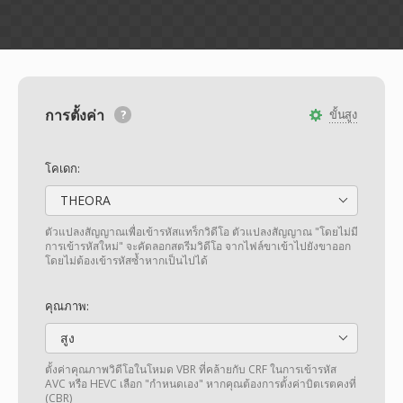
การตั้งค่า
ขั้นสูง
โคเดก:
THEORA
ตัวแปลงสัญญาณเพื่อเข้ารหัสแทร็กวิดีโอ ตัวแปลงสัญญาณ "โดยไม่มี
การเข้ารหัสใหม่" จะคัดลอกสตรีมวิดีโอ จากไฟล์ขาเข้าไปยังขาออก
โดยไม่ต้องเข้ารหัสซ้ำหากเป็นไปได้
คุณภาพ:
สูง
ตั้งค่าคุณภาพวิดีโอในโหมด VBR ที่คล้ายกับ CRF ในการเข้ารหัส
AVC หรือ HEVC เลือก "กำหนดเอง" หากคุณต้องการตั้งค่าบิตเรตคงที่
(CBR)