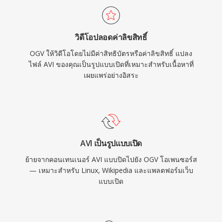
ลิขสิทธิ์ รูปแบบนี้ยังรองรับเสียง FLAC แบบ
lossless, สตรีมคำบรรยาย Kate และเมตาดาต้า
วิดีโอปลอดค่าลิขสิทธิ์
Skeleton ภายในคอนเทนเนอร์ Ogg แม้ว่า WebM
OGV ให้วิดีโอโดยไม่มีค่าสิทธิบัตรหรือค่าลิขสิทธิ์ แปลง
และ AV1 จะเข้ามาแทนที่ OGV ในภูมิทัศน์วิดีโอโอ
ไฟล์ AVI ของคุณเป็นรูปแบบเปิดที่เหมาะสำหรับเนื้อหาที่
เพนซอร์สเป็นส่วนใหญ่แล้ว แต่รูปแบบนี้ยังคงมีอยู่
เผยแพร่อย่างอิสระ
ในลินุกซ์ดิสทริบิวชัน เครื่องมือสื่อโอเพนซอร์ส และ
บริบทที่ต้องการอิสระจากข้อกังวลเรื่องสิทธิบัตร
อย่างสมบูรณ์
AVI เป็นรูปแบบเปิด
ย้ายจากคอนเทนเนอร์ AVI แบบปิดไปยัง OGV โอเพนซอร์ส
— เหมาะสำหรับ Linux, Wikipedia และแพลตฟอร์มเว็บ
แบบเปิด