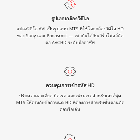
ขนาดไฟล์ ทำให้บันทึกได้ยาวนานขึ้นบนการ์ด
หน่วยความจำ SD และ SDHC ที่มีจำหน่ายทั่วไป
รูปแบบกล้องวิดีโอ
ไฟล์ MTS ได้รับการยอมรับจากแอปพลิเคชันตัดต่อ
แปลงวิดีโอ AVI เป็นรูปแบบ MTS ที่ใช้โดยกล้องวิดีโอ HD
วิดีโอหลักทั้งหมดและสามารถนำเข้าสู่ไทม์ไลน์ตัด
ของ Sony และ Panasonic — เข้ากันได้กับเวิร์กโฟลว์ตัด
ต่อได้โดยตรง แม้ว่าบางขั้นตอนการทำงานจะได้
ต่อ AVCHD ระดับมืออาชีพ
ประโยชน์จากการแปลงรหัสเป็นรูปแบบที่ปรับให้
เหมาะกับการตัดต่อเพื่อประสิทธิภาพแบบเรียลไทม์
ที่ราบรื่นยิ่งขึ้น
ควบคุมการเข้ารหัส HD
ปรับความละเอียด บิตเรต และเฟรมเรตสำหรับเอาต์พุต
MTS ให้ตรงกับข้อกำหนด HD ที่ต้องการสำหรับขั้นตอนตัด
ต่อหรือเล่น