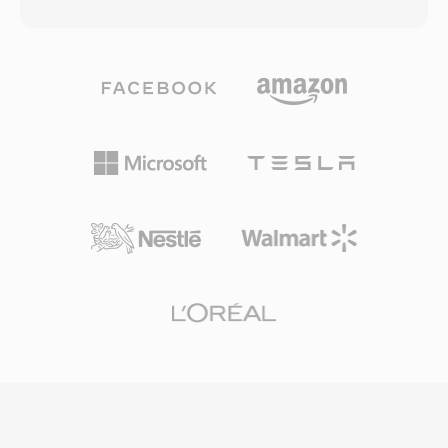
ใช้เมื่อเข้าถึงเนื้อหา AVCHD จากสื่อบันทึกโดยตรง
ข้อกำหนดดั้งเดิมมีข้อจำกัด ได้แก่ ขนาดไฟล์สูงสุด
แตกต่างจากไฟล์ M2TS ที่มักหมายถึงรูปแบบ
2 GB ในรุ่นเก่า และไม่รองรับเฟรมเรตแบบผันแปร
transport stream เดียวกันในบริบทของแผ่น Blu-
หรือรูปแบบคำบรรยายขั้นสูง ส่วนขยาย OpenDML
ray กล้องวิดีโอระดับผู้บริโภคและกึ่งมืออาชีพจาก
(AVI 2.0) แก้ไขข้อจำกัดเรื่องขนาดโดยอนุญาตให้
Sony, Panasonic, Canon และผู้ผลิตอื่นๆ เขียน
ไฟล์มีขนาดเกินขอบเขตเดิมได้ แม้จะมีอายุหลาย
ไฟล์ MTS ลงในโครงสร้างไดเรกทอรีแบบมีลำดับ
ทศวรรษ AVI ยังคงเป็นหนึ่งในรูปแบบมัลติมีเดียที่
ชั้นบนการ์ดหน่วยความจำหรือหน่วยจัดเก็บภายใน
เป็นที่รู้จักอย่างกว้างขวางที่สุด และยังคงได้รับการ
พร้อมไฟล์ดัชนีและเพลย์ลิสต์ที่จัดระเบียบคลิป
รองรับจากเครื่องเล่นสื่อและเครื่องมือตัดต่อบน
สำหรับการเล่นในกล้อง การบรรจุแบบ transport
ระบบปฏิบัติการหลักทุกระบบ
stream มีข้อมูลเวลาที่สำคัญสำหรับการรักษาการ
ซิงโครไนซ์เสียง-วิดีโอ และรองรับฟีเจอร์อย่างจุด
เข้าถึงแบบสุ่มสำหรับการค้นหาตำแหน่งที่มี
ประสิทธิภาพ การบันทึก MTS รักษาคุณภาพเต็มที่
จับภาพจากเซนเซอร์กล้อง ทำให้เหมาะเป็นวัตถุดิบ
สำหรับขั้นตอนการตัดต่อ การใช้การบีบอัด H.264
ให้สมดุลที่มีประสิทธิภาพระหว่างคุณภาพวิดีโอและ