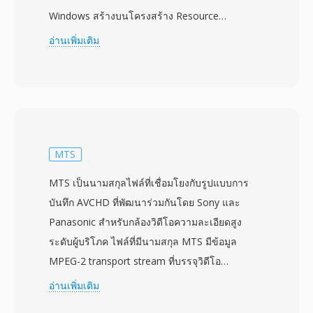
Windows สร้างบนโครงสร้าง Resource
Interchange File Format (RIFF) โดย AVI จัดสลับ
อ่านเพิ่มเติม
ข้อมูลเสียงและวิดีโอเป็นชิ้นส่วนสลับกัน ทำให้
สามารถเล่นแบบซิงโครไนซ์ได้โดยไม่ต้องใช้การ
จัดการสตรีมที่ซับซ้อน รูปแบบนี้ไม่ขึ้นกับตัวแปลง
สัญญาณ หมายความว่าสามารถเก็บวิดีโอที่บีบอัด
ด้วยตัวแปลงสัญญาณใดก็ได้ ตั้งแต่ Cinepak และ
Indeo ในยุคแรกจนถึง DivX, Xvid และ H.264 ที่ทัน
MTS
สมัย ความยืดหยุ่นนี้ส่งผลให้ถูกนำมาใช้อย่างแพร่
MTS เป็นนามสกุลไฟล์ที่เชื่อมโยงกับรูปแบบการ
หลายทั่วคอมพิวเตอร์ส่วนบุคคลตลอดทศวรรษ
บันทึก AVCHD ที่พัฒนาร่วมกันโดย Sony และ
1990 และ 2000 คุณลักษณะที่โดดเด่นอย่างหนึ่งคือ
Panasonic สำหรับกล้องวิดีโอความละเอียดสูง
โครงสร้างภายในที่เข้าใจง่าย ทำให้ไฟล์ AVI แก้ไข
ระดับผู้บริโภค ไฟล์ที่มีนามสกุล MTS มีข้อมูล
และประมวลผลในระดับไบนารีได้ค่อนข้างง่ายเมื่อ
MPEG-2 transport stream ที่บรรจุวิดีโอ
เทียบกับคอนเทนเนอร์สมัยใหม่ที่ซับซ้อนกว่า AVI ยัง
H.264/AVC ที่ความละเอียดสูงสุด 1920x1080 คู่กับ
อ่านเพิ่มเติม
รองรับสตรีมเสียงหลายสตรีม ทำให้สามารถมี
เสียง Dolby Digital (AC-3) หรือ LPCM ชื่อ MTS
เนื้อหาหลายภาษาภายในไฟล์เดียว อย่างไรก็ตาม