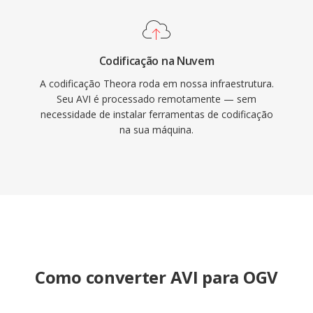
ferramentas de mídia de código aberto é
contextos onde a liberdade total de
preocupações com patentes é uma prioridade.
Codificação na Nuvem
A codificação Theora roda em nossa infraestrutura.
Seu AVI é processado remotamente — sem
necessidade de instalar ferramentas de codificação
na sua máquina.
Como converter AVI para OGV