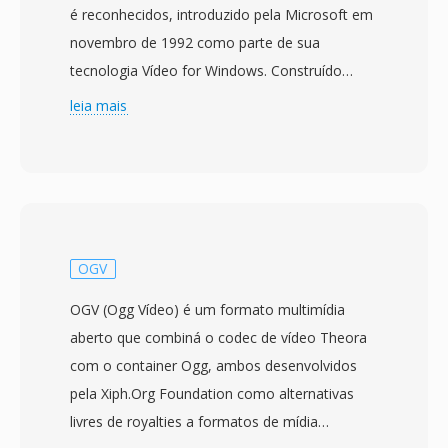
é reconhecidos, introduzido pela Microsoft em
novembro de 1992 como parte de sua
tecnologia Vídeo for Windows. Construído
sobre a estrutura Resource Interchange File
leia mais
Format (RIFF), o AVI intercala dados de áudio é
vídeo em blocos alternados, permitindo
reprodução sincronizada sem exigir
gerenciamento sofisticado de fluxos. O
formato é agnostico em relacao a codecs, o
que significa que pode conter vídeo
OGV
comprimido com virtualmente qualquer codec,
OGV (Ogg Vídeo) é um formato multimídia
desde os antigos Cinepak é Indeo até os
aberto que combiná o codec de vídeo Theora
modernos DivX, Xvid é fluxos H.264. Essa
com o container Ogg, ambos desenvolvidos
flexibilidade contribuiu para a adoção
pela Xiph.Org Foundation como alternativas
generalizada em computadores pessoais ao
livres de royalties a formatos de mídia
longo dos anos 1990 é 2000. Uma