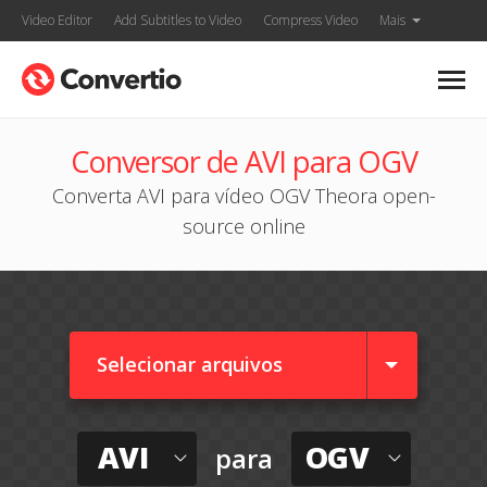
Video Editor
Add Subtitles to Video
Compress Video
Mais
Conversor de AVI para OGV
Converta AVI para vídeo OGV Theora open-
source online
Selecionar arquivos
AVI
OGV
para