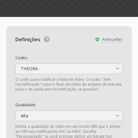
Definições
Avançadas
Codec:
THEORA
O codec para codificar a faixa de vídeo. O codec "Sem
recodificação" copia o fluxo de vídeo do arquivo de entrada
para o de saída sem recodificação, se possível.
Qualidade:
Alta
Define a qualidade de vídeo em um modo VBR que é similar
ao CRF nas codificações AVC ou HEVC. Escolha
"Personalizado" se você precisar definir um bitrate fixo