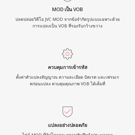
แม้ว่าการสตรีมและรูปแบบแผ่นที่ใหม่กว่าจะเข้ามา
MOD เป็น VOB
แทนที่ DVD สำหรับเนื้อหาใหม่ VOB ยังคงมีความ
ปลดปล่อยวิดีโอ JVC MOD จากข้อจำกัดรูปแบบเฉพาะด้วย
เกี่ยวข้องอย่างมากสำหรับการเข้าถึงคลังเนื้อหา
การแปลงเป็น VOB ที่รองรับกว้างขวาง
DVD ที่มีอยู่อย่างมหาศาล
ควบคุมการเข้ารหัส
ตั้งค่าตัวแปลงสัญญาณ ความละเอียด บิตเรต และเฟรมเร
ตก่อนแปลง ควบคุมคุณภาพ VOB ได้เต็มที่
แปลงอย่างปลอดภัย
ไฟล์ MOD ที่อัปโหลดจะถูกลบทันทีหลังประมวลผล