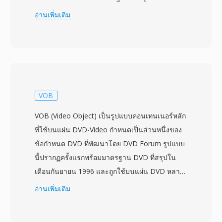
MPEG-1 Layer II หรือ Dolby Digital สร้างไฟล์ที่มี
อ่านเพิ่มเติม
โครงสร้างคล้ายกับไฟล์ VOB ที่พบบน DVD ความ
คล้ายคลึงกับข้อมูล DVD-Video นี้หมายความว่า
ไฟล์ MOD มักสามารถเล่นหรือประมวลผลได้ด้วย
เครื่องมือที่ออกแบบสำหรับเนื้อหา MPEG-2 บางครั้ง
แค่เปลี่ยนนามสกุลไฟล์ก็พอ JVC ออกแบบ MOD
เป็นสะพานเชื่อมระหว่างการบันทึกแบบเทป DV
VOB
และขั้นตอนการทำงานแบบไฟล์อย่างสมบูรณ์ ให้ผู้
VOB (Video Object) เป็นรูปแบบคอนเทนเนอร์หลัก
ใช้สามารถบันทึกลงสื่อจัดเก็บแบบถอดได้โดยตรง
ที่ใช้บนแผ่น DVD-Video กำหนดเป็นส่วนหนึ่งของ
เพื่อเข้าถึงจากคอมพิวเตอร์ได้ทันทีโดยไม่ต้องรอการ
ข้อกำหนด DVD ที่พัฒนาโดย DVD Forum รูปแบบ
capture จากเทป รูปแบบนี้บันทึกที่ความละเอียด
นี้ปรากฏครั้งแรกพร้อมมาตรฐาน DVD ที่สรุปใน
มาตรฐาน 720x480 (NTSC) หรือ 720x576 (PAL)
เดือนกันยายน 1996 และถูกใช้บนแผ่น DVD หลาย
ที่บิตเรตเพียงพอสำหรับคุณภาพวิดีโอบ้านระดับผู้
พันล้านแผ่นที่ผลิตทั่วโลกนับแต่นั้นมา ไฟล์ VOB อิง
อ่านเพิ่มเติม
บริโภค ไฟล์ MOD ถูกจัดระเบียบพร้อมเมตาดาต้า
ตามรูปแบบ MPEG-2 program stream โดยมีวิดีโอ
ในโครงสร้างไดเรกทอรีบนอุปกรณ์บันทึกที่ติดตาม
MPEG-2 ที่มัลติเพล็กซ์กับเสียงในรูปแบบ AC-3
ข้อมูลคลิป วันที่บันทึก และข้อมูลเพลย์ลิสต์