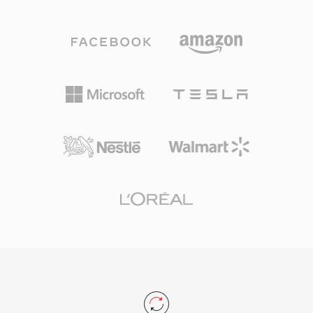
(Dolby Digital), DTS, MPEG-1 Layer II หรือ
Panasonic และ Canon ก็นำรูปแบบ MOD มาใช้
LPCM นอกจากเสียงและวิดีโอแล้ว ไฟล์ VOB ยัง
ในกล้องวิดีโอผู้บริโภคบางรุ่นด้วย ขยายการเข้าถึง
บรรจุสตรีมคำบรรยาย DVD ในรูปแบบ bitmap
ออกไปนอกเหนือจากผลิตภัณฑ์ JVC แม้ว่าการ
overlay ข้อมูลนำทางสำหรับการโต้ตอบกับเมนู
เปลี่ยนไปใช้การบันทึกความละเอียดสูงจะทำให้
และข้อมูลจุดบท ไฟล์อยู่ในไดเรกทอรี VIDEO_TS
MOD ไม่ค่อยถูกใช้สำหรับการผลิตใหม่ แต่รูปแบบนี้
บนแผ่น DVD โดยมีรูปแบบการตั้งชื่อ
ยังคงมีความเกี่ยวข้องสำหรับการเข้าถึงและแปลง
(VTS_01_1.VOB ฯลฯ) ที่สะท้อนโครงสร้างของชื่อ
ฟุตเทจที่เก็บถาวรจากกล้องวิดีโอแบบไฟล์รุ่นกลาง
เรื่องและส่วนของเนื้อหา ไฟล์ VOB แต่ละไฟล์จำกัด
ทศวรรษ 2000
อยู่ที่ประมาณ 1 GB เพื่อรองรับข้อกำหนดของระบบ
ไฟล์ UDF โดยเนื้อหาที่ยาวกว่าจะกระจายข้าม
หลายไฟล์อย่างไร้รอยต่อ รูปแบบรองรับวิดีโอทั้ง
NTSC (720x480) และ PAL (720x576) ที่บิตเรต
สูงสุด 9.8 Mbps สำหรับเสียงและวิดีโอรวมกัน การ
รวมวิดีโอ เสียงหลายแทร็ก คำบรรยาย และการนำ
ทางในโปรแกรมสตรีมเดียวทำให้ VOB เป็นโซลูชัน
ที่ครบถ้วนสำหรับการส่งมอบภาพยนตร์ให้ผู้บริโภค