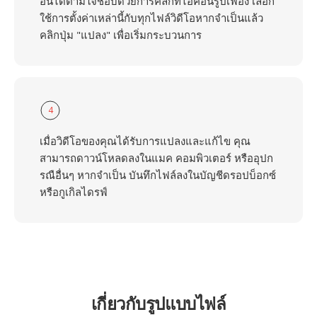
อื่นได้ตามใจชอบด้วยการคลิกที่ไอคอนรูปเฟือง เลือก
ใช้การตั้งค่าเหล่านี้กับทุกไฟล์วิดีโอหากจำเป็นแล้ว
คลิกปุ่ม "แปลง" เพื่อเริ่มกระบวนการ
4
เมื่อวิดีโอของคุณได้รับการแปลงและแก้ไข คุณ
สามารถดาวน์โหลดลงในแมค คอมพิวเตอร์ หรืออุปก
รณือื่นๆ หากจำเป็น บันทึกไฟล์ลงในบัญชีดรอปบ็อกซ์
หรือกูเกิลไดรฟ์
เกี่ยวกับรูปแบบไฟล์