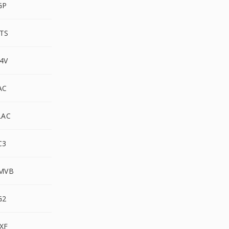
GP
TS
4V
AC
LAC
C3
RMVB
G2
XF