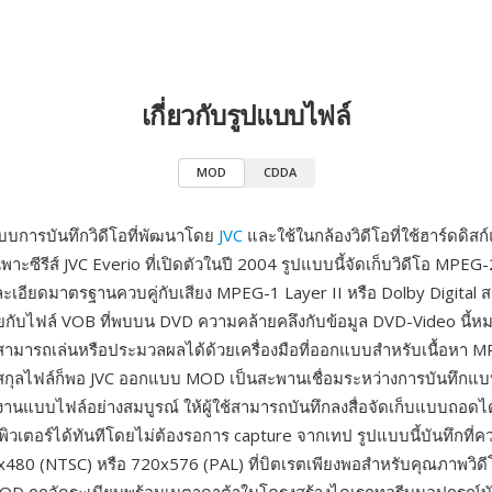
เกี่ยวกับรูปแบบไฟล์
MOD
CDDA
บการบันทึกวิดีโอที่พัฒนาโดย
JVC
และใช้ในกล้องวิดีโอที่ใช้ฮาร์ดดิ
าะซีรีส์ JVC Everio ที่เปิดตัวในปี 2004 รูปแบบนี้จัดเก็บวิดีโอ MPE
เอียดมาตรฐานควบคู่กับเสียง MPEG-1 Layer II หรือ Dolby Digital สร้
ยกับไฟล์ VOB ที่พบบน DVD ความคล้ายคลึงกับข้อมูล DVD-Video นี้ห
ามารถเล่นหรือประมวลผลได้ด้วยเครื่องมือที่ออกแบบสำหรับเนื้อหา M
มสกุลไฟล์ก็พอ JVC ออกแบบ MOD เป็นสะพานเชื่อมระหว่างการบันทึกแ
านแบบไฟล์อย่างสมบูรณ์ ให้ผู้ใช้สามารถบันทึกลงสื่อจัดเก็บแบบถอดได
พิวเตอร์ได้ทันทีโดยไม่ต้องรอการ capture จากเทป รูปแบบนี้บันทึกที่
80 (NTSC) หรือ 720x576 (PAL) ที่บิตเรตเพียงพอสำหรับคุณภาพวิดีโ