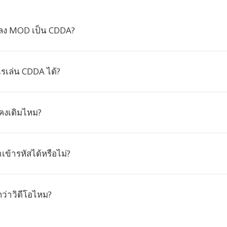
ลง MOD เป็น CDDA?
เล่น CDDA ได้?
คงเดิมไหม?
าเข้ารหัสได้หรือไม่?
กว่าวิดีโอไหม?