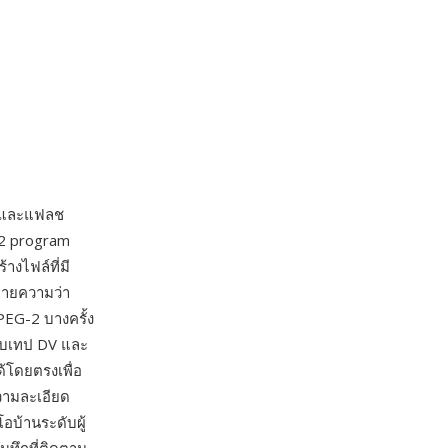
สก์และแฟลช
G-2 program
างไฟล์ที่มี
มายความว่า
PEG-2 บางครั้ง
บบเทป DV และ
้โดยตรงเพื่อ
ความละเอียด
อบ้านระดับผู้