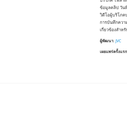
บริโภค ไฟล์ M
ข้อมูลคลิป วันท
วิดีโอผู้บริโภ
การบันทึกความ
เกี่ยวข้องสำห
ผู้พัฒนา
:
JVC
เผยแพร่ครั้งแรก