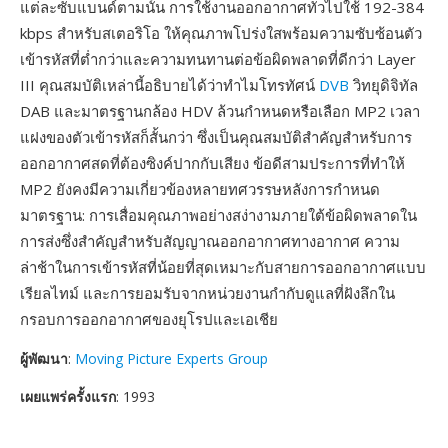
แต่ละซับแบนด์ตามนั้น การใช้งานออกอากาศทั่วไปใช้ 192-384
kbps สำหรับสเตอริโอ ให้คุณภาพโปร่งใสพร้อมความซับซ้อนตัว
เข้ารหัสที่ต่ำกว่าและความทนทานต่อข้อผิดพลาดที่ดีกว่า Layer
III คุณสมบัติเหล่านี้อธิบายได้ว่าทำไมโทรทัศน์
DVB
วิทยุดิจิทัล
DAB และมาตรฐานกล้อง HDV ล้วนกำหนดหรือเลือก MP2 เวลา
แฝงของตัวเข้ารหัสก็สั้นกว่า ซึ่งเป็นคุณสมบัติสำคัญสำหรับการ
ออกอากาศสดที่ต้องซิงค์ปากกับเสียง ข้อดีสามประการที่ทำให้
MP2 ยังคงมีความเกี่ยวข้องหลายทศวรรษหลังการกำหนด
มาตรฐาน: การเสื่อมคุณภาพอย่างสง่างามภายใต้ข้อผิดพลาดใน
การส่งซึ่งสำคัญสำหรับสัญญาณออกอากาศทางอากาศ ความ
ล่าช้าในการเข้ารหัสที่น้อยที่สุดเหมาะกับสายการออกอากาศแบบ
เรียลไทม์ และการยอมรับจากหน่วยงานกำกับดูแลที่ฝังลึกใน
กรอบการออกอากาศของยุโรปและเอเชีย
ผู้พัฒนา
:
Moving Picture Experts Group
เผยแพร่ครั้งแรก
: 1993