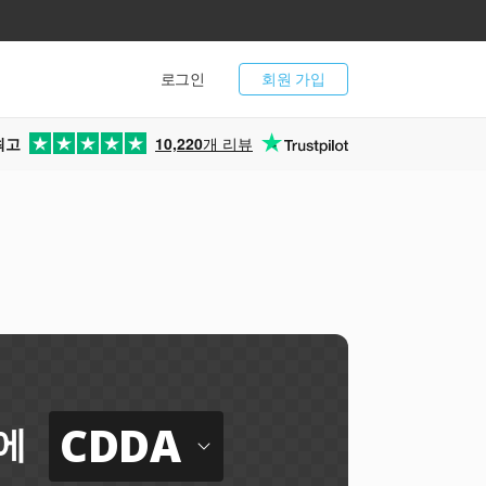
로그인
회원 가입
최고
10,220
개 리뷰
CDDA
에