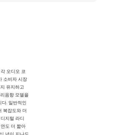
 지각 오디오 코
가 소비자 시장
까지 유지하고
심리음향 모델을
니다. 일반적인
코더 복잡도와 더
B 디지털 라디
지연도 더 짧아
십 년이 지나도