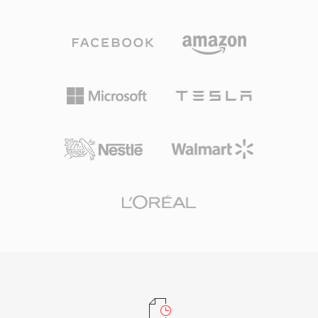
เพื่อตัดข้อมูลเสียงที่อยู่ต่ำกว่าเกณฑ์การรับรู้ของ
Panasonic และ Canon ก็นำรูปแบบ MOD มาใช้
มนุษย์ออก สร้างไฟล์ขนาดกะทัดรัดโดยไม่สูญเสีย
ในกล้องวิดีโอผู้บริโภคบางรุ่นด้วย ขยายการเข้าถึง
คุณภาพอย่างเห็นได้ชัด AC3 กลายเป็นมาตรฐาน
ออกไปนอกเหนือจากผลิตภัณฑ์ JVC แม้ว่าการ
เสียงบังคับสำหรับ DVD-Video และใช้กันอย่างแพร่
เปลี่ยนไปใช้การบันทึกความละเอียดสูงจะทำให้
หลายในแผ่น Blu-ray การออกอากาศโทรทัศน์
MOD ไม่ค่อยถูกใช้สำหรับการผลิตใหม่ แต่รูปแบบนี้
ดิจิทัล (ATSC) และการสตรีม จุดเด่นหลักคือความ
ยังคงมีความเกี่ยวข้องสำหรับการเข้าถึงและแปลง
สามารถเสียงเซอร์ราวด์หลายแชนเนลที่นำเสียงเชิง
ฟุตเทจที่เก็บถาวรจากกล้องวิดีโอแบบไฟล์รุ่นกลาง
พื้นที่แบบโรงภาพยนตร์มาสู่ระบบโฮมเธียเตอร์ รูป
ทศวรรษ 2000
แบบนี้ยังรักษาความชัดเจนของบทสนทนาผ่านแช
นเนลกลางเฉพาะ เหมาะสำหรับเนื้อหาภาพยนตร์
และโทรทัศน์ การรองรับตัวถอดรหัสฮาร์ดแวร์อย่าง
แพร่หลายในเครื่องรับสัญญาณ ทีวี และกล่องรับ
สัญญาณทำให้เสียง AC3 เล่นได้อย่างเสถียรบน
อุปกรณ์อิเล็กทรอนิกส์สำหรับผู้บริโภคจำนวน
มหาศาล