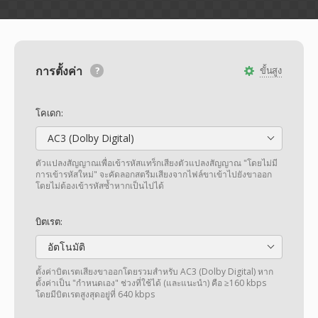
การตั้งค่า
ขั้นสูง
โคเดก:
AC3 (Dolby Digital)
ตัวแปลงสัญญาณเพื่อเข้ารหัสแทร็กเสียงตัวแปลงสัญญาณ "โดยไม่มี
การเข้ารหัสใหม่" จะคัดลอกสตรีมเสียงจากไฟล์ขาเข้าไปยังขาออก
โดยไม่ต้องเข้ารหัสซ้ำหากเป็นไปได้
บิตเรต:
อัตโนมัติ
ตั้งค่าบิตเรตเสียงขาออกโดยรวมสำหรับ AC3 (Dolby Digital) หาก
ตั้งค่าเป็น "กำหนดเอง" ช่วงที่ใช้ได้ (และแนะนำ) คือ ≥160 kbps
โดยมีบิตเรตสูงสุดอยู่ที่ 640 kbps