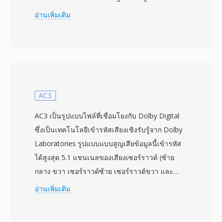
MPEG-1 Layer II หรือ Dolby Digital สร้างไฟล์ที่มี
อ่านเพิ่มเติม
โครงสร้างคล้ายกับไฟล์ VOB ที่พบบน DVD ความ
คล้ายคลึงกับข้อมูล DVD-Video นี้หมายความว่า
ไฟล์ MOD มักสามารถเล่นหรือประมวลผลได้ด้วย
เครื่องมือที่ออกแบบสำหรับเนื้อหา MPEG-2 บางครั้ง
แค่เปลี่ยนนามสกุลไฟล์ก็พอ JVC ออกแบบ MOD
เป็นสะพานเชื่อมระหว่างการบันทึกแบบเทป DV
AC3
และขั้นตอนการทำงานแบบไฟล์อย่างสมบูรณ์ ให้ผู้
AC3 เป็นรูปแบบไฟล์ที่เชื่อมโยงกับ Dolby Digital
ใช้สามารถบันทึกลงสื่อจัดเก็บแบบถอดได้โดยตรง
ซึ่งเป็นเทคโนโลยีเข้ารหัสเสียงเชิงรับรู้จาก Dolby
เพื่อเข้าถึงจากคอมพิวเตอร์ได้ทันทีโดยไม่ต้องรอการ
Laboratories รูปแบบแบบสูญเสียข้อมูลนี้เข้ารหัส
capture จากเทป รูปแบบนี้บันทึกที่ความละเอียด
ได้สูงสุด 5.1 แชนเนลของเสียงเซอร์ราวด์ (ซ้าย
มาตรฐาน 720x480 (NTSC) หรือ 720x576 (PAL)
กลาง ขวา เซอร์ราวด์ซ้าย เซอร์ราวด์ขวา และ
ที่บิตเรตเพียงพอสำหรับคุณภาพวิดีโอบ้านระดับผู้
LFE) ลงในบิตสตรีมที่มีอัตราโดยทั่วไประหว่าง 192
อ่านเพิ่มเติม
บริโภค ไฟล์ MOD ถูกจัดระเบียบพร้อมเมตาดาต้า
ถึง 640 kbps อัลกอริทึมใช้ modified discrete
ในโครงสร้างไดเรกทอรีบนอุปกรณ์บันทึกที่ติดตาม
cosine transform ร่วมกับการวิเคราะห์จิตอะคูสติก
ข้อมูลคลิป วันที่บันทึก และข้อมูลเพลย์ลิสต์