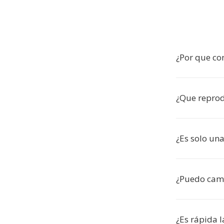
¿Por que co
¿Que reprod
¿Es solo una
¿Puedo camb
¿Es rápida l