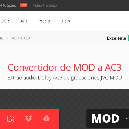
xt to Speech
Video Translator
OCR
API
Precio
Help
Excelente
OD
MOD a AC3
Convertidor de MOD a AC3
Extrae audio Dolby AC3 de grabaciones JVC MOD
MOD