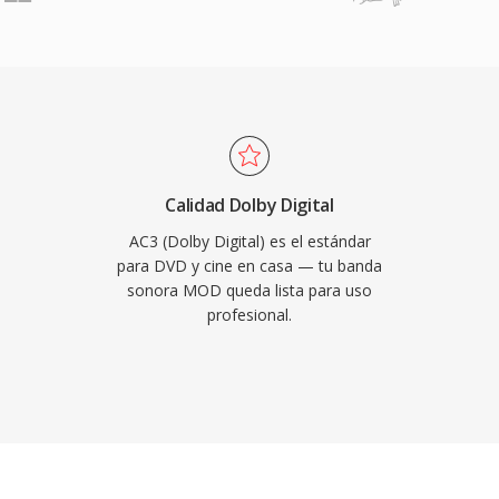
 digital (ATSC) y
n medida el MOD para
ncipal es la capacidad de
o relevante para acceder
 audio espacial
eración de videocámaras
 casa. El formato
ecada de 2000.
de diálogos a través de
enido de cine y
decodificadores de
Calidad Dolby Digital
codificadores permite
AC3 (Dolby Digital) es el estándar
a fiable en una enorme
para DVD y cine en casa — tu banda
sonora MOD queda lista para uso
cos de consumo.
profesional.