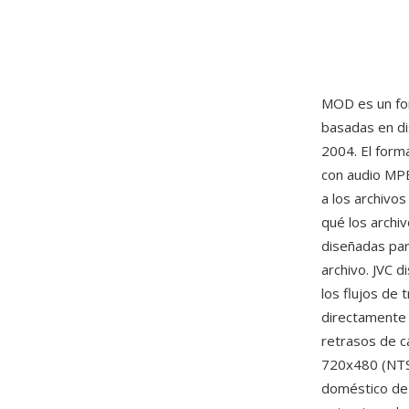
MOD es un fo
basadas en di
2004. El form
con audio MPE
a los archivo
qué los arch
diseñadas par
archivo. JVC 
los flujos de
directamente 
retrasos de c
720x480 (NTSC
doméstico de