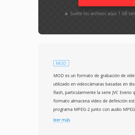
Suelte los archivos aquí. 1 GB 
MOD
MOD es un formato de grabación de vídeo
utilizado en videocámaras basadas en di
flash, particularmente la serie JVC Everio
formato almacena vídeo de definición est
programa MPEG-2 junto con audio MPEG-1
Digital, produciendo archivos estructuralm
leer más
archivos VOB encontrados en DVDs. Está s
de DVD-Vídeo significa qué los archivo