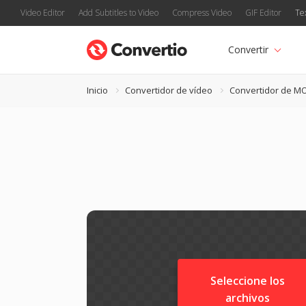
Video Editor
Add Subtitles to Video
Compress Video
GIF Editor
Te
Convertir
Inicio
Convertidor de vídeo
Convertidor de M
Seleccione los
archivos