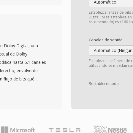
Automático
tas diseñadas para
Establezca la tasa de bits
olo un cambio de
Digital). Si se establece en
recomendado) es ≥160 kbp
mo un puente práctico
s flujos de trabajo
Canales de sonido:
itiendo a los usuarios
n Dolby Digital, una
xtraible para acceso
Automático (Ningún
ptual de Dolby
os de captura de cinta.
Establezca el número de c
difica hasta 5.1 canales
útil cuando se mezclan can
ción estándar de
 derecho, envolvente
e bits suficientes para
 flujo de bits qué
mo. Los archivos MOD se
Restablecer todo
El algoritmo aplica una
ructura de directorios
da con análisis
a información de clips,
 de audio por debajo del
eproducción. Panasonic y
o archivos compactos
D en algunos de sus
nvirtio en el estándar de
xtendiendo su alcance
iliza ampliamente en
 cambio a la grabación en