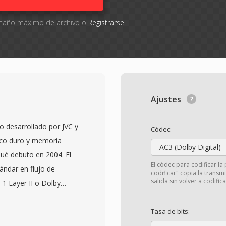
tamaño máximo de archivo o
Registrarse
Ajustes
 desarrollado por JVC y
Códec:
sco duro y memoria
AC3 (Dolby Digital)
 qué debuto en 2004. El
El códec para codificar la 
ándar en flujo de
codificar" copia la transm
salida sin volver a codifica
 Layer II o Dolby
ente similares a los
imilitud con los datos
Tasa de bits:
s MOD a menudo pueden