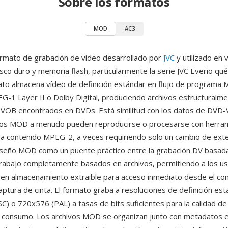
Sobre los formatos
MOD
AC3
rmato de grabación de vídeo desarrollado por
JVC
y utilizado en
sco duro y memoria flash, particularmente la serie JVC Everio qu
ato almacena vídeo de definición estándar en flujo de programa
G-1 Layer II o Dolby Digital, produciendo archivos estructuralme
s VOB encontrados en DVDs. Está similitud con los datos de DVD-V
ivos MOD a menudo pueden reproducirse o procesarse con herra
a contenido MPEG-2, a veces requiriendo solo un cambio de ext
diseño MOD como un puente práctico entre la grabación DV basada
 trabajo completamente basados en archivos, permitiendo a los u
en almacenamiento extraible para acceso inmediato desde el co
aptura de cinta. El formato graba a resoluciones de definición es
) o 720x576 (PAL) a tasas de bits suficientes para la calidad de
 consumo. Los archivos MOD se organizan junto con metadatos 