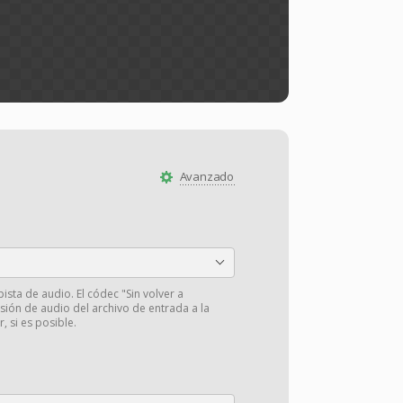
Avanzado
pista de audio. El códec "Sin volver a
isión de audio del archivo de entrada a la
r, si es posible.