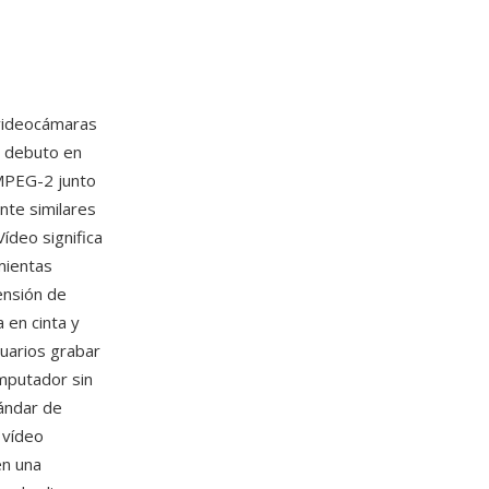
 videocámaras
é debuto en
 MPEG-2 junto
nte similares
ídeo significa
mientas
ensión de
 en cinta y
suarios grabar
mputador sin
tándar de
 vídeo
en una