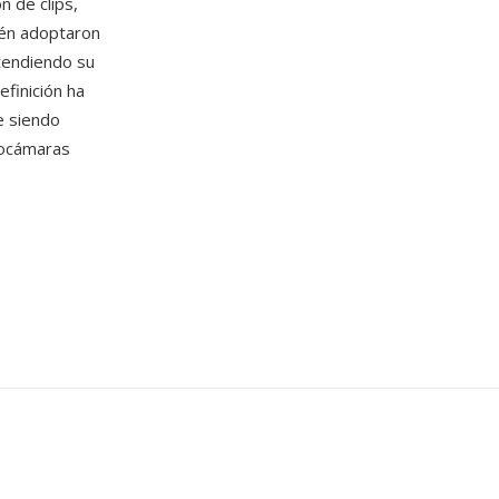
n de clips,
én adoptaron
tendiendo su
efinición ha
e siendo
eocámaras