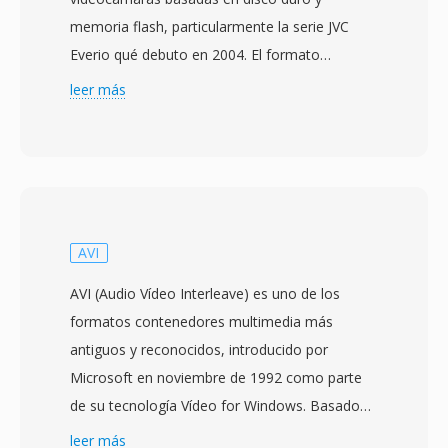
memoria flash, particularmente la serie JVC
Everio qué debuto en 2004. El formato
almacena vídeo de definición estándar en flujo
leer más
de programa MPEG-2 junto con audio MPEG-1
Layer II o Dolby Digital, produciendo archivos
estructuralmente similares a los archivos VOB
encontrados en DVDs. Está similitud con los
datos de DVD-Vídeo significa qué los archivos
MOD a menudo pueden reproducirse o
AVI
procesarse con herramientas diseñadas para
AVI (Audio Vídeo Interleave) es uno de los
contenido MPEG-2, a veces requiriendo solo un
formatos contenedores multimedia más
cambio de extensión de archivo. JVC diseño
antiguos y reconocidos, introducido por
MOD como un puente práctico entre la
Microsoft en noviembre de 1992 como parte
grabación DV basada en cinta y los flujos de
de su tecnología Vídeo for Windows. Basado
trabajo completamente basados en archivos,
en la estructura RIFF (Resource Interchange
leer más
permitiendo a los usuarios grabar directamente