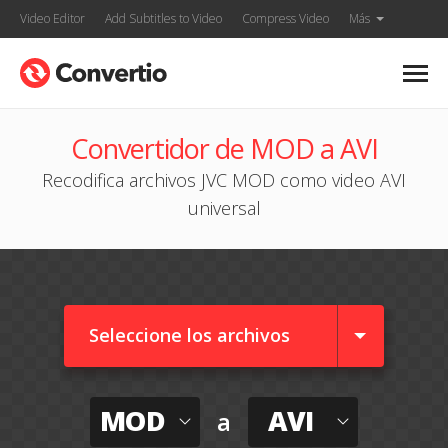
Video Editor
Add Subtitles to Video
Compress Video
Más
Convertidor de MOD a AVI
Recodifica archivos JVC MOD como video AVI
universal
Seleccione los archivos
MOD
AVI
a