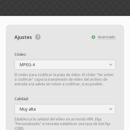
Ajustes
Avanzado
Códec:
MPEG-4
El códec para codificar la pista de vídeo. El códec "Sin volver
a codificar" copia la transmisión de vídeo del archivo de
entrada a la salida sin volver a codificar, si es posible.
Calidad:
Muy alta
Establezca la calidad del vídeo en un modo VBR. Elija
"Personalizado" si necesita establecer una tasa de bits fija
(CBR).