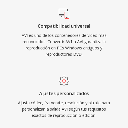
AVI también soporta múltiples flujos de audio,
web abiertos y la distribución accesible de
permitiendo contenido multilingue dentro de un
medios.
solo archivo. Sin embargo, la especificación
Compatibilidad universal
original tiene limitaciones, incluyendo un límite
AVI es uno de los contenedores de vídeo más
de tamaño de archivo de 2 GB en
reconocidos. Convertir AV1 a AVI garantiza la
implementaciones antiguas y la ausencia de
reproducción en PCs Windows antiguos y
soporte nativo para tasas de cuadros variables
reproductores DVD.
o formatos de subtítulos avanzados. Las
extensiones OpenDML (AVI 2.0) abordaron la
limitación de tamaño permitiendo qué los
archivos superen el límite original. A pesar de
tener décadas de existencia, AVI sigue siendo
Ajustes personalizados
uno de los formatos multimedia más
Ajusta códec, framerate, resolución y bitrate para
universalmente reconocidos y es ampliamente
personalizar la salida AVI según tus requisitos
exactos de reproducción o edición.
soportado por reproductores multimedia y
herramientas de edición en todos los