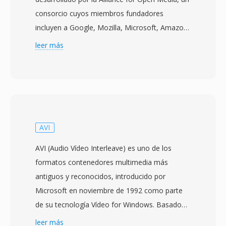
consorcio cuyos miembros fundadores
incluyen a Google, Mozilla, Microsoft, Amazon,
Netflix e Intel, entre otros. La especificación se
leer más
finalizo en junio de 2018 con el objetivo de
proporcionar un códec de vídeo de proxima
generación qué supere la eficiencia de
compresión de H.264 y HEVC manteniendose
libre de tarifas de licencia. AV1 logra
aproximadamente un 30-50% mejor
AVI
compresión qué HEVC a calidad visual
AVI (Audio Vídeo Interleave) es uno de los
equivalente, haciéndolo particularmente
formatos contenedores multimedia más
atractivo para plataformas de streaming qué
antiguos y reconocidos, introducido por
buscan reducir costos de ancho de banda sin
Microsoft en noviembre de 1992 como parte
sacrificar la experiencia del espectador. El
de su tecnología Vídeo for Windows. Basado
códec soporta una amplía gama de
en la estructura RIFF (Resource Interchange
leer más
características incluyendo sintesis de grano de