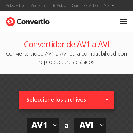
Video Editor
Add Subtitles to Video
Compress Video
Más
Convertidor de AV1 a AVI
Convierte vídeo AV1 a AVI para compatibilidad con
reproductores clásicos
Seleccione los archivos
AV1
AVI
a