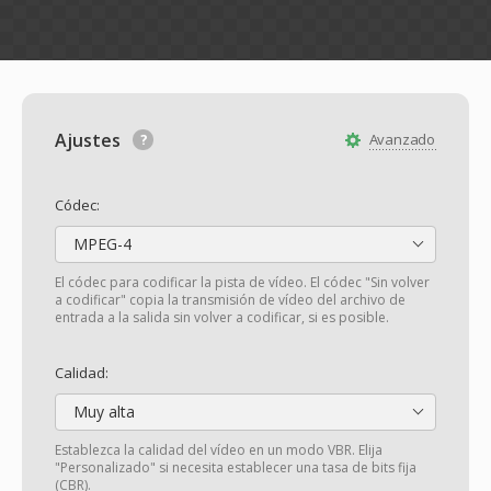
Ajustes
Avanzado
Códec:
MPEG-4
El códec para codificar la pista de vídeo. El códec "Sin volver
a codificar" copia la transmisión de vídeo del archivo de
entrada a la salida sin volver a codificar, si es posible.
Calidad:
Muy alta
Establezca la calidad del vídeo en un modo VBR. Elija
"Personalizado" si necesita establecer una tasa de bits fija
(CBR).