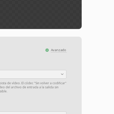
Avanzado
pista de vídeo. El códec "Sin volver a codificar"
deo del archivo de entrada a la salida sin
sible.