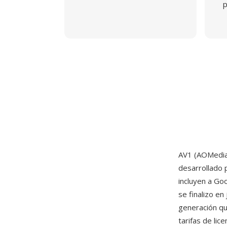
p
AV1 (AOMedia 
desarrollado 
incluyen a Goo
se finalizo e
generación qu
tarifas de li