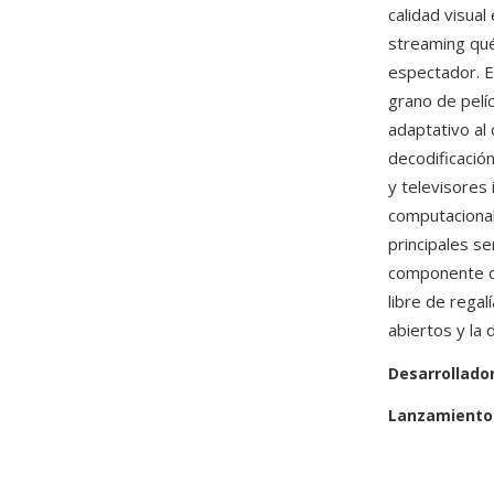
calidad visual
streaming qué
espectador. E
grano de pelí
adaptativo al 
decodificaci
y televisores
computacional
principales s
componente d
libre de rega
abiertos y la 
Desarrollado
Lanzamiento 