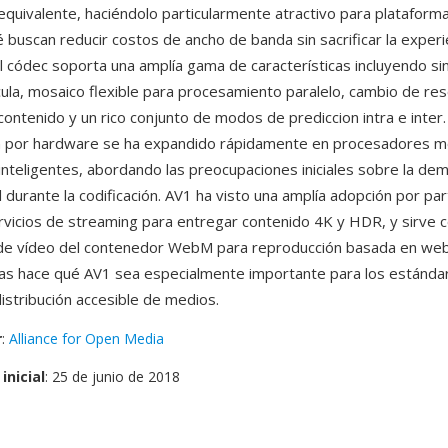
 equivalente, haciéndolo particularmente atractivo para plataform
 buscan reducir costos de ancho de banda sin sacrificar la experi
l códec soporta una amplía gama de características incluyendo si
cula, mosaico flexible para procesamiento paralelo, cambio de res
contenido y un rico conjunto de modos de prediccion intra e inter
ón por hardware se ha expandido rápidamente en procesadores m
 inteligentes, abordando las preocupaciones iniciales sobre la de
 durante la codificación. AV1 ha visto una amplía adopción por par
ervicios de streaming para entregar contenido 4K y HDR, y sirve
e vídeo del contenedor WebM para reproducción basada en web.
lías hace qué AV1 sea especialmente importante para los estánd
distribución accesible de medios.
r
:
Alliance for Open Media
inicial
: 25 de junio de 2018