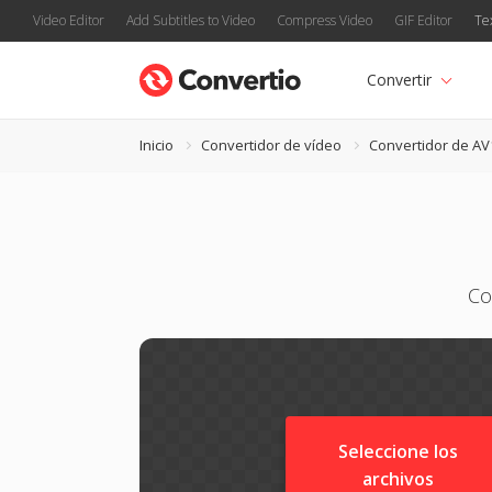
Video Editor
Add Subtitles to Video
Compress Video
GIF Editor
Te
Convertir
Inicio
Convertidor de vídeo
Convertidor de AV
Co
Seleccione los
archivos