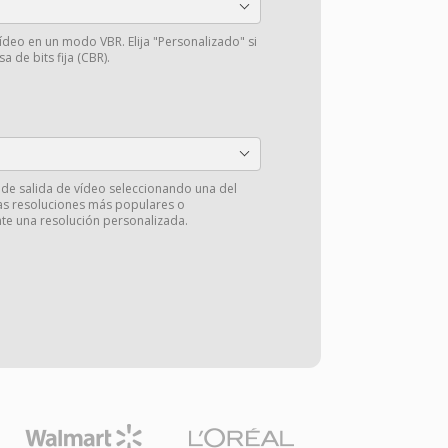
vídeo en un modo VBR. Elija "Personalizado" si
a de bits fija (CBR).
 de salida de vídeo seleccionando una del
las resoluciones más populares o
e una resolución personalizada.