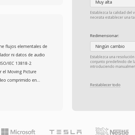
Muy alta
resión qué HEVC a
Establezca la calidad del 
ticularmente atractivo
necesita establecer una tas
n reducir costos de
ia del espectador. El
Redimensionar:
erísticas incluyendo
ne flujos elementales de
Ningún cambio
exible para procesamiento
ador ni datos de audio
Establezca una resolución
 al contenido y un rico
conjunto predefinido de 
ISO/IEC 13818-2
introduciendo manualment
nter. El soporte de
 el Moving Picture
dido rápidamente en
ídeo comprimido en
 inteligentes, abordando
Restablecer todo
o de un flujo de
emanda computacional
toda la sobrecarga de
 amplía adopción por
s M2V sean útiles
aming para entregar
oría profesional,
nente de vídeo del
 dónde los flujos de
da en web. Su estatus
 separado antes de ser
ialmente importante para