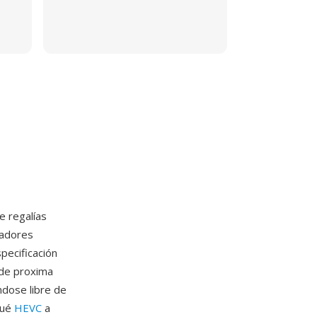
e regalías
dadores
specificación
 de proxima
dose libre de
qué
HEVC
a