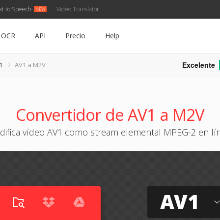
xt to Speech
Video Translator
OCR
API
Precio
Help
Excelente
1
AV1 a M2V
Convertidor de AV1 a M2V
difica vídeo AV1 como stream elemental MPEG-2 en lí
AV1