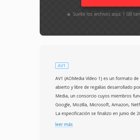
Suelte los archivos aquí. 1 GB 
AV1
AV1 (AOMedia Vídeo 1) es un formato de 
abierto y libre de regalías desarrollado po
Media, un consorcio cuyos miembros fun
Google, Mozilla, Microsoft, Amazon, Netfli
La especificación se finalizo en junio de 
proporcionar un códec de vídeo de proxi
leer más
supere la eficiencia de compresión de H.
manteniendose libre de tarifas de licencia