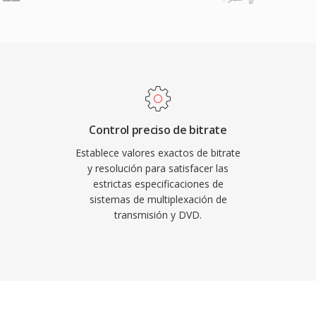
edor final. Los flujos
ión accesible de medios.
entrelazado como
definición estándar
ué típicamente van de 2
 hasta 80 Mbps en
ros intra-codificados y
rio efectivo entre
Control preciso de bitrate
acceso aleatorio. Dado
Establece valores exactos de bitrate
 información de
y resolución para satisfacer las
estrictas especificaciones de
 un archivo de audio
sistemas de multiplexación de
 El software de autoría
transmisión y DVD.
junto con archivos de
mato un paso intermedio
e discos y la