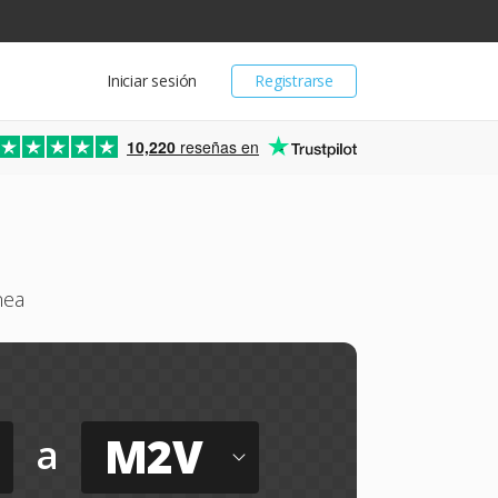
Iniciar sesión
Registrarse
10,220
reseñas en
nea
M2V
a