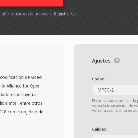
tamaño máximo de archivo o
Registrarse
Ajustes
codificación de vídeo
Códec:
r la Alliance for Open
MPEG-2
dadores incluyen a
El códec para codificar la 
x e Intel, entre otros.
copia la transmisión de ví
volver a codificar, si es po
2018 con el objetivo de
ma generación qué
264 y HEVC
Calidad:
. AV1 logra