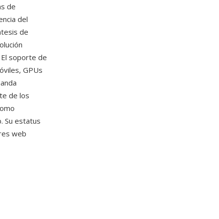
as de
encia del
ntesis de
olución
. El soporte de
óviles, GPUs
manda
te de los
 como
 Su estatus
ares web