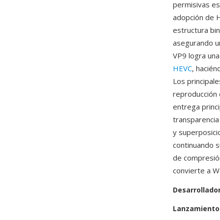
permisivas est
adopción de H
estructura bi
asegurando un
VP9 logra una
HEVC
, hacién
Los principal
reproducción
entrega princ
transparencia
y superposici
continuando s
de compresión
convierte a W
Desarrollado
Lanzamiento 