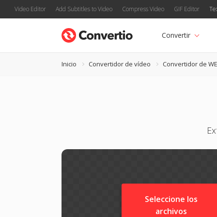
Video Editor
Add Subtitles to Video
Compress Video
GIF Editor
Te
Convertir
Inicio
Convertidor de vídeo
Convertidor de W
Ex
Seleccione los
archivos