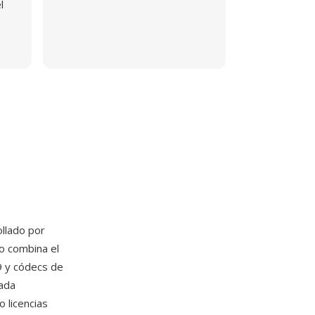
l
llado por
o combina el
9 y códecs de
ñada
 licencias