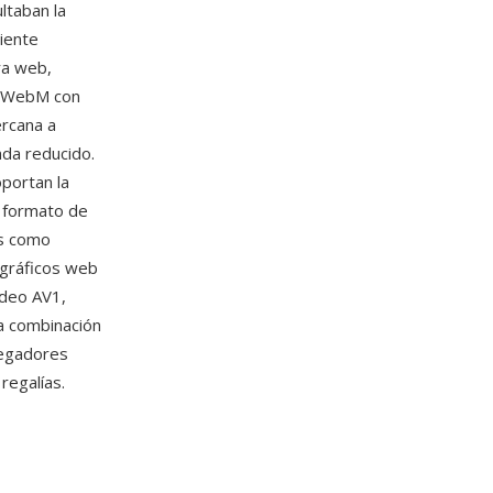
ltaban la
iente
ra web,
s. WebM con
ercana a
nda reducido.
portan la
 formato de
es como
 gráficos web
ídeo AV1,
La combinación
vegadores
regalías.