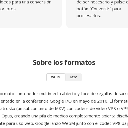
ídeos para una conversión
de ser necesario y pulse e
or lotes.
botón "Convertir" para
procesarlos.
Sobre los formatos
WEBM
M2V
rmato contenedor multimedia abierto y libre de regalías desarro
entado en la conferencia Google I/O en mayo de 2010. El format
atroska (un subconjunto de MKV) con códecs de vídeo VP8 o VP
u Opus, creando una pila de medios completamente abierta dise
te para uso web. Google lanzo WebM junto con el códec VP8 bajo