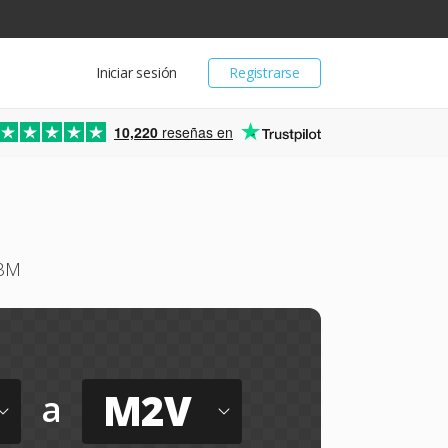
Iniciar sesión
Registrarse
10,220
reseñas en
EBM
M2V
a