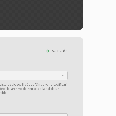
Avanzado
pista de vídeo. El códec "Sin volver a codificar"
deo del archivo de entrada a la salida sin
sible.