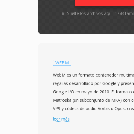
Suelte los archivos aquí. 1 GB t
WEBM
WebM es un formato contenedor multimedi
regalías desarrollado por Google y presen
Google I/O en mayo de 2010. El formato
Matroska (un subconjunto de MKV) con c
VP9 y códecs de audio Vorbis u Opus, cr
completamente abierta diseñada específ
leer más
Google lanzo WebM junto con el códec VP
permisivas estilo BSD, eliminando las bar