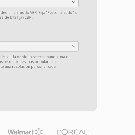
vídeo en un modo VBR. Elija "Personalizado" si
a de bits fija (CBR).
 de salida de vídeo seleccionando una del
las resoluciones más populares o
e una resolución personalizada.