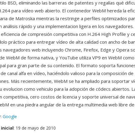
ilo BSD, eliminando las barreras de patentes y regalías qué dificu
.264 para vídeo web abierto. El contenedor WebM hereda la efic
naria de Matroska mientras la restringe a perfiles optimizados pa
 análisis rápido y una implementacion ligera en los navegadore
 eficiencia de compresión competitiva con H.264 High Profile y c
dolo práctico para entregar vídeo de alta calidad con ancho de ba
es navegadores web incluyendo Chrome, Firefox, Edge y Opera so
 de WebM de forma nativa, y YouTube utiliza VP9 en WebM como
ipal para gran parte de su contenido. El formato soporta funcion
 de canal alfa en vídeo, haciéndolo valioso para la composición de
ones. Más recientemente, WebM se ha ampliado para soportar v
u evolucion como vehiculo para la adopción de códecs abiertos. 
 competitiva, cero costos de licencia y soporte universal de na
ebM en una piedra angular de la entrega multimedia web libre de 
r
:
Google
inicial
: 19 de mayo de 2010