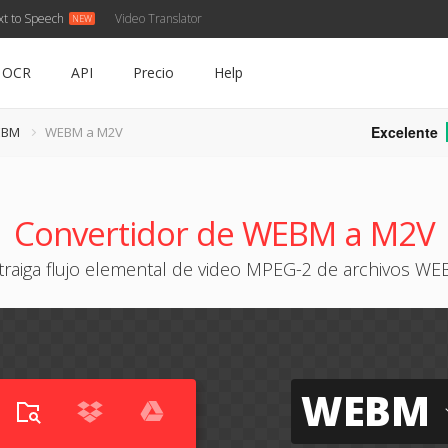
xt to Speech
Video Translator
OCR
API
Precio
Help
Excelente
EBM
WEBM a M2V
Convertidor de WEBM a M2V
traiga flujo elemental de video MPEG-2 de archivos W
WEBM