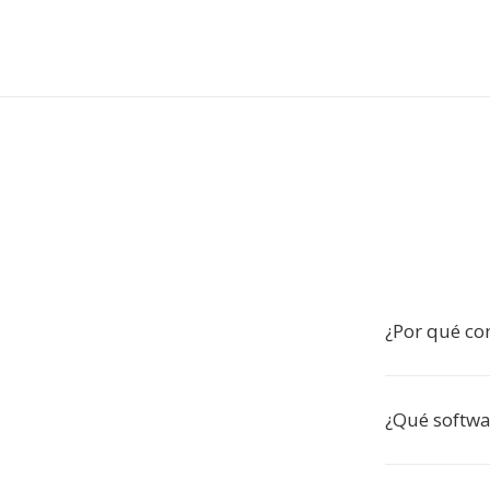
¿Por qué co
¿Qué softw