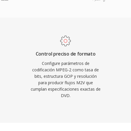
edor final. Los flujos
orte universal de
entrelazado como
dra angular de la
definición estándar
ué típicamente van de 2
 hasta 80 Mbps en
ros intra-codificados y
rio efectivo entre
Control preciso de formato
acceso aleatorio. Dado
Configure parámetros de
 información de
codificación MPEG-2 como tasa de
bits, estructura GOP y resolución
 un archivo de audio
para producir flujos M2V que
 El software de autoría
cumplan especificaciones exactas de
junto con archivos de
DVD.
mato un paso intermedio
e discos y la