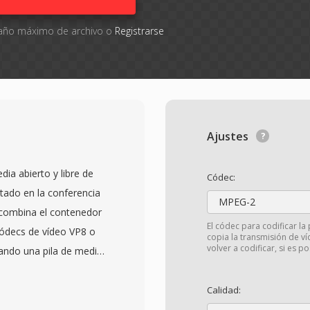
amaño máximo de archivo o
Registrarse
Ajustes
a abierto y libre de
Códec:
tado en la conferencia
MPEG-2
 combina el contenedor
El códec para codificar la 
ódecs de vídeo VP8 o
copia la transmisión de ví
volver a codificar, si es po
eando una pila de medios
icamente para uso web.
8 bajo licencias
Calidad:
reras de patentes y