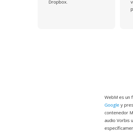
Dropbox.
v
p
WebM es un fo
Google
y pres
contenedor M
audio Vorbis 
específicamen