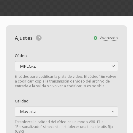
Ajustes
Avanzado
Códec:
MPEG-2
El códec para codificar la pista de vídeo. El códec "Sin volver
a codificar" copia la transmisión de vídeo del archivo de
entrada a la salida sin volver a codificar, si es posible.
Calidad:
Muy alta
Establezca la calidad del vídeo en un modo VBR. Elija
"Personalizado" si necesita establecer una tasa de bits fija
(CBR).