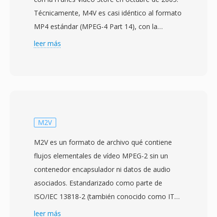
Técnicamente, M4V es casi idéntico al formato
MP4 estándar (MPEG-4 Part 14), con la
distincion principal de la protección DRM
leer más
opcional FairPlay aplicada al contenido
comprado en la iTunes Store. Los archivos
M4V sin protección son completamente
compatibles con cualquier reproductor qué
maneje MP4, ya qué la estructura subyacente
del contenedor y el soporte de códecs son los
M2V
mismos. El formato típicamente contiene vídeo
M2V es un formato de archivo qué contiene
H.264 y audio AAC, soportando resoluciones
flujos elementales de vídeo MPEG-2 sin un
de hasta 4K y funciones como marcadores de
contenedor encapsulador ni datos de audio
capítulos, pistas de subtítulos y etiquetas de
asociados. Estandarizado como parte de
metadatos para titulo, caratula y
ISO/IEC 13818-2 (también conocido como ITU-
clasificaciones. Apple eligio la extensión M4V
T H.262) por el Moving Picture Experts Group
leer más
para distinguir el contenido de iTunes de los