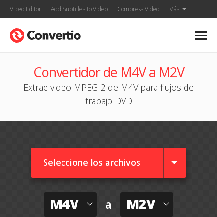
Video Editor
Add Subtitles to Video
Compress Video
Más
Convertidor de M4V a M2V
Extrae video MPEG-2 de M4V para flujos de
trabajo DVD
Seleccione los archivos
M4V
M2V
a