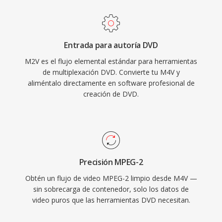
aplicaciones profesionales. El uso de cuadros
ser procesados por prácticamente cualquier
intra-codificados y cuadros predictivos
herramienta moderna de edición o
proporciona un equilibrio efectivo entre
transcodificación sin conversión.
Entrada para autoría DVD
eficiencia de compresión y capacidad de
M2V es el flujo elemental estándar para herramientas
acceso aleatorio. Dado qué M2V contiene solo
de multiplexación DVD. Convierte tu M4V y
vídeo sin audio ni información de
aliméntalo directamente en software profesional de
sincronizacion, requiere emparejarse con un
creación de DVD.
archivo de audio separado para una
reproducción completa. El software de autoría
de DVD comúnmente espera entrada M2V
junto con archivos de audio AC3 o LPCM,
haciendo de esté formato un paso intermedio
Precisión MPEG-2
esencial en la masterización profesional de
Obtén un flujo de video MPEG-2 limpio desde M4V —
discos y la preparación para difusion.
sin sobrecarga de contenedor, solo los datos de
video puros que las herramientas DVD necesitan.