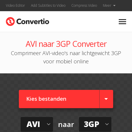
Video Editor
Add Subtitles to Video
Compress Video
Meer
AVI naar 3GP Converter
Comprimeer AVI-video's naar lichtgewicht 3GP
voor mobiel online
Kies bestanden
AVI
3GP
naar