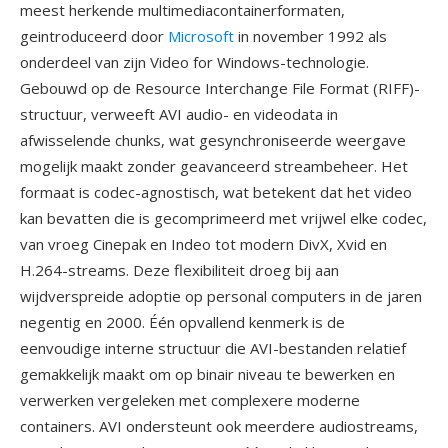
meest herkende multimediacontainerformaten,
geintroduceerd door
Microsoft
in november 1992 als
onderdeel van zijn Video for Windows-technologie.
Gebouwd op de Resource Interchange File Format (RIFF)-
structuur, verweeft AVI audio- en videodata in
afwisselende chunks, wat gesynchroniseerde weergave
mogelijk maakt zonder geavanceerd streambeheer. Het
formaat is codec-agnostisch, wat betekent dat het video
kan bevatten die is gecomprimeerd met vrijwel elke codec,
van vroeg Cinepak en Indeo tot modern DivX, Xvid en
H.264-streams. Deze flexibiliteit droeg bij aan
wijdverspreide adoptie op personal computers in de jaren
negentig en 2000. Één opvallend kenmerk is de
eenvoudige interne structuur die AVI-bestanden relatief
gemakkelijk maakt om op binair niveau te bewerken en
verwerken vergeleken met complexere moderne
containers. AVI ondersteunt ook meerdere audiostreams,