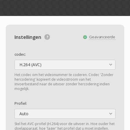
Instellingen
Geavanceerde
codec:
H.264 (AVC)
Het codec om het videonummer te coderen. Codec 'Zonder
hercodering' kopieert de videostroom van het
invoerbestand naar de uitvoer zonder hercodering indien
mogelijk.
Profiel:
Auto
Stel het AVC-profiel (H.264) voor de uitvoer in. Hoe ouder het
doelapparaat, hoe 'lager' het profiel dat u moet instellen.