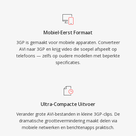
betrouwbaar streamen over trage 3G-
tientallen jaren blijft AVI één van de meest
verbindingen. 3GP ondersteunt zowel GSM- als
universeel herkende multimediaformaten en
UMTS-netwerkprotocollen en bevat
wordt het nog breed ondersteund door
voorzieningen voor getimede tekst en
mediaspelers en bewerkingstools op alle grote
Mobiel-Eerst Formaat
stilstaande beelden binnen de container. Brede
besturingssystemen.
3GP is gemaakt voor mobiele apparaten. Converteer
adoptie door grote handsetfabrikanten zorgde
AVI naar 3GP en krijg video die soepel afspeelt op
ervoor dat vrijwel elke 3G-capabele telefoon
telefoons — zelfs op oudere modellen met beperkte
3GP-media native kon verwerken. Hoewel
specificaties.
moderne mobiele apparaten nu de voorkeur
geven aan MP4 en andere geavanceerde
formaten, worden 3GP-bestanden nog steeds
aangetroffen in archieven van oudere mobiele
opnames en in regio&#039;s waar
Ultra-Compacte Uitvoer
bandbreedteefficients videolevering belangrijk
Verander grote AVI-bestanden in kleine 3GP-clips. De
blijft.
dramatische groottevermindering maakt delen via
mobiele netwerken en berichtenapps praktisch.