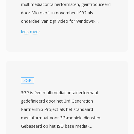
multimediacontainerformaten, geintroduceerd
door Microsoft in november 1992 als
onderdeel van zijn Video for Windows-
technologie. Gebouwd op de Resource
lees meer
Interchange File Format (RIFF)-structuur,
verweeft AVI audio- en videodata in
afwisselende chunks, wat gesynchroniseerde
weergave mogelijk maakt zonder geavanceerd
streambeheer. Het formaat is codec-
agnostisch, wat betekent dat het video kan
3GP
bevatten die is gecomprimeerd met vrijwel elke
3GP is één multimediacontainerformaat
codec, van vroeg Cinepak en Indeo tot modern
gedefinieerd door het 3rd Generation
DivX, Xvid en H.264-streams. Deze flexibiliteit
Partnership Project als het standaard
droeg bij aan wijdverspreide adoptie op
mediaformaat voor 3G-mobiele diensten.
personal computers in de jaren negentig en
Gebaseerd op het ISO base media-
2000. Één opvallend kenmerk is de eenvoudige