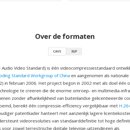
Over de formaten
CAVS
3GP
 Audio Video Standard) is één videocompressiestandaard ontwik
oding Standard Workgroup of China
en aangenomen als nationale
) in februari 2006. Het project begon in 2002 met als doel één o
hnologie te creeren die de enorme omroep- en multimedia-infras
ienen zonder afhankelijkheid van buitenlandse gelicentieeerde co
emd, bereikt één compressie-efficiency vergelijkbaar met
H.26
udiger patentkader hanteert met aanzienlijk lagere licentiekoste
ersteunt videoresoluties van standaarddefinitie tot hoge definit
s voor zowel terrestrische digitale televisie-uitzendingen als