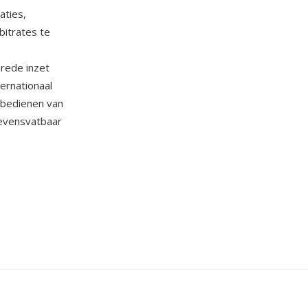
aties,
bitrates te
brede inzet
ernationaal
 bedienen van
levensvatbaar