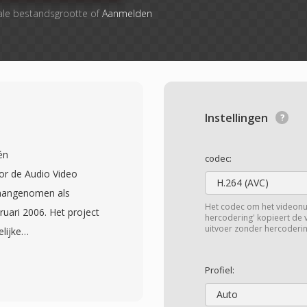
ale bestandsgrootte of
Aanmelden
Instellingen
én
codec:
or de Audio Video
H.264 (AVC)
 aangenomen als
Het codec om het videon
ruari 2006. Het project
hercodering' kopieert de
uitvoer zonder hercoderin
lijke
e enorme omroep- en
edienen zonder
Profiel:
ieeerde codecs. CAVS,
Auto