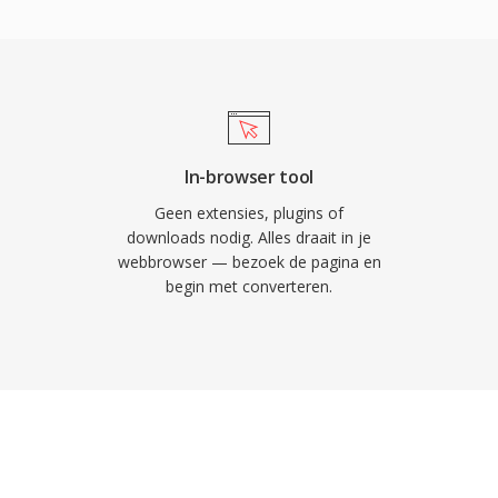
ead die in volledige
 aanzienlijk kleinere
 trage 3G-verbindingen.
etwerkprotocollen en
en stilstaande beelden
grote handsetfabrikanten
In-browser tool
le telefoon 3GP-media
Geen extensies, plugins of
obiele apparaten nu de
downloads nodig. Alles draait in je
webbrowser — bezoek de pagina en
anceerde formaten,
begin met converteren.
roffen in archieven van
39;s waar
jk blijft.