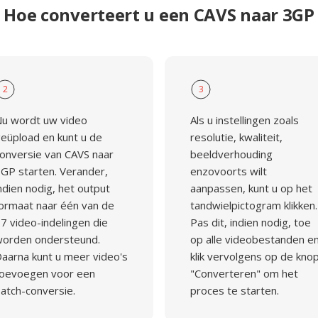
Hoe converteert u een CAVS naar 3GP
2
3
u wordt uw video
Als u instellingen zoals
eüpload en kunt u de
resolutie, kwaliteit,
onversie van CAVS naar
beeldverhouding
GP starten. Verander,
enzovoorts wilt
ndien nodig, het output
aanpassen, kunt u op het
ormaat naar één van de
tandwielpictogram klikken.
7 video-indelingen die
Pas dit, indien nodig, toe
orden ondersteund.
op alle videobestanden e
aarna kunt u meer video's
klik vervolgens op de kno
oevoegen voor een
"Converteren" om het
atch-conversie.
proces te starten.