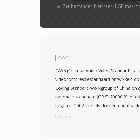
Zet bestanden hier neer. 1 GB maxim
CAVS
CAVS (Chinese Audio Video Standard) is é
videocompressiestandaard ontwikkeld do
Coding Standard Workgroup of China en
nationale standaard (GB/T 20090.2) in feb
begon in 2002 met als doel één onafhanke
compressietechnologie te creeren die d
lees meer
multimedia-infrastructuur in China kon b
afhankelijkheid van buitenlandse gelicent