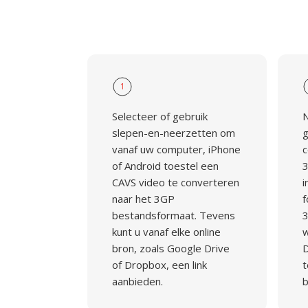
1
Selecteer of gebruik
N
slepen-en-neerzetten om
g
vanaf uw computer, iPhone
c
of Android toestel een
3
CAVS video te converteren
i
naar het 3GP
f
bestandsformaat. Tevens
3
kunt u vanaf elke online
w
bron, zoals Google Drive
D
of Dropbox, een link
t
aanbieden.
b