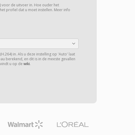
4) voor de uitvoer in. Hoe ouder het
het profiel dat u moet instellen. Meer info
H.264) in. Als u deze instelling op 'Auto' laat
veau berekend, en dit is in de meeste gevallen
 vindt u op de
wiki
.