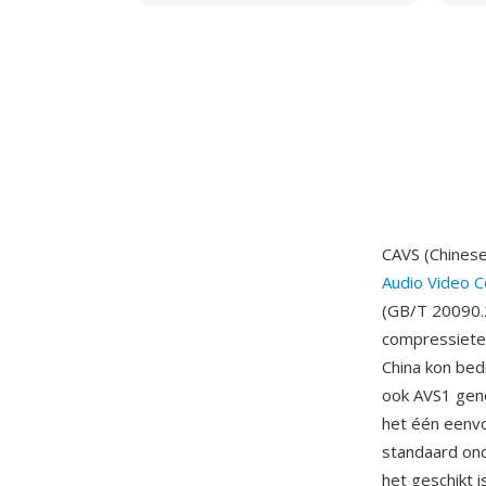
CAVS (Chinese
Audio Video C
(GB/T 20090.2
compressietec
China kon bed
ook AVS1 geno
het één eenvo
standaard ond
het geschikt i