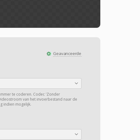
Geavanceerde
ummer te coderen. Codec 'Zonder
 videostroom van het invoerbestand naar de
g indien mogelijk.