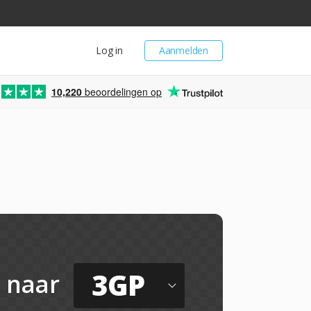
Log in
Aanmelden
10,220
beoordelingen op
3GP
naar