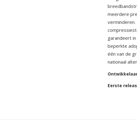
breedbandstre
meerdere pred
verminderen. 
compressiesta
garandeert in
beperkte adop
één van de g
nationaal alt
Ontwikkelaa
Eerste relea