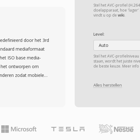
e-efficiency
Stel het AVC-profiel (H.26
één eenvoudiger
doelapparaat, hoe 'lager' 
vindt u op de
wiki
.
re licentiekosten. De
 standaarddefinitie tot
Level:
oor zowel terrestrische
edefinieerd door het 3rd
andstreaming. Belangrijke
Auto
standaard mediaformaat
formaties, meerdere
Stel het AVC-profielniveau (
het ISO base media-
staan, wordt het juiste ni
om blokartefacten bij
d het ontworpen om
de beste keuze. Meer info
 overheid bekrachtigde
inderen zodat mobiele
rd voor het nationale
iciënt video konden
Alles herstellen
inzet garandeert in
maat gebruikt doorgaans
t land. Hoewel CAVS
erd met AMR-NB-, AMR-
geleken met H.264 of
 het brengen van
an één van de grootste
s het vroege
reren van één
den en apparaathardware
 wereldwijd dominante
dsgroottes. De