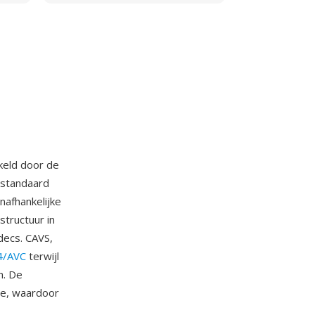
keld door de
 standaard
nafhankelijke
tructuur in
decs. CAVS,
4/AVC
terwijl
n. De
ie, waardoor