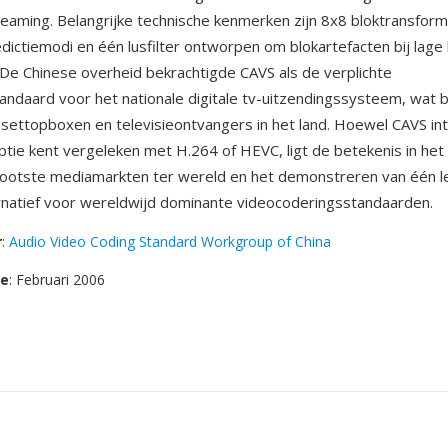
aming. Belangrijke technische kenmerken zijn 8x8 bloktransform
ictiemodi en één lusfilter ontworpen om blokartefacten bij lage 
De Chinese overheid bekrachtigde CAVS als de verplichte
ndaard voor het nationale digitale tv-uitzendingssysteem, wat 
 settopboxen en televisieontvangers in het land. Hoewel CAVS int
tie kent vergeleken met H.264 of HEVC, ligt de betekenis in het
rootste mediamarkten ter wereld en het demonstreren van één 
ernatief voor wereldwijd dominante videocoderingsstandaarden.
r
:
Audio Video Coding Standard Workgroup of China
se
: Februari 2006