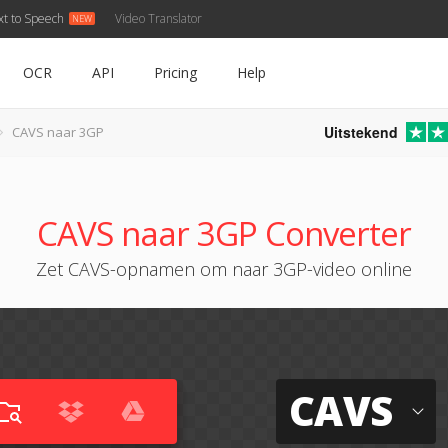
xt to Speech
Video Translator
OCR
API
Pricing
Help
Uitstekend
CAVS naar 3GP
CAVS naar 3GP Converter
Zet CAVS-opnamen om naar 3GP-video online
CAVS