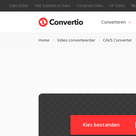
Video Editor
Add Subtitles to Video
Compress Video
GIF Editor
Te
Converteren
Home
Video converteerder
CAVS Converter
Kies bestanden