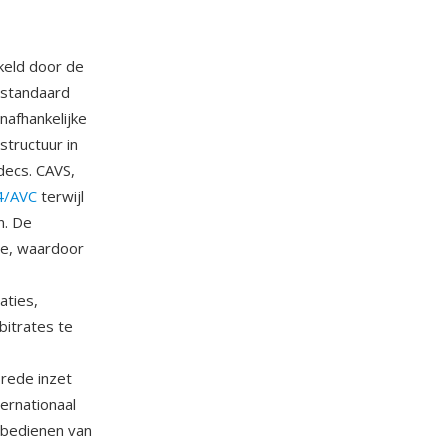
keld door de
 standaard
nafhankelijke
tructuur in
decs. CAVS,
4/AVC
terwijl
n. De
ie, waardoor
aties,
bitrates te
brede inzet
ernationaal
 bedienen van