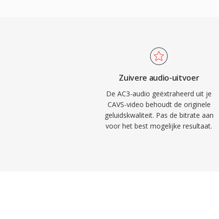
videocoderingsstandaarden.
voordeel is de meerkanaals surroundmogel
bioscoopachtig ruimtelijk geluid naar thu
Daarnaast behoudt het formaat uitsteken
dankzij het speciale middenkanaal, ideaal v
inhoud. De wijdverspreide ondersteuning
in receivers, tv-apparaten en settopboxen
Zuivere audio-uitvoer
audio betrouwbaar kan worden afgespeel
De AC3-audio geëxtraheerd uit je
consumentenelektronica.
CAVS-video behoudt de originele
geluidskwaliteit. Pas de bitrate aan
voor het best mogelijke resultaat.