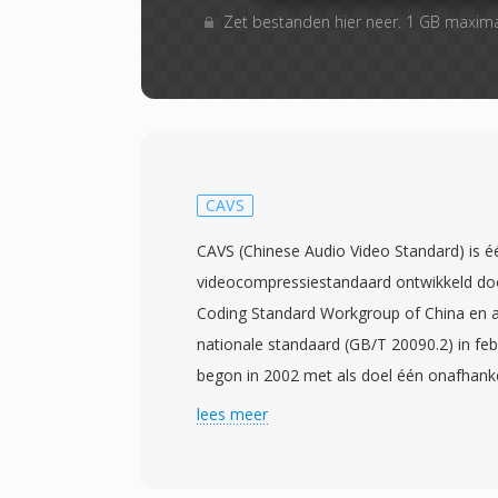
Zet bestanden hier neer. 1 GB maxim
CAVS
CAVS (Chinese Audio Video Standard) is é
videocompressiestandaard ontwikkeld do
Coding Standard Workgroup of China en
nationale standaard (GB/T 20090.2) in feb
begon in 2002 met als doel één onafhanke
compressietechnologie te creeren die d
lees meer
multimedia-infrastructuur in China kon b
afhankelijkheid van buitenlandse gelicent