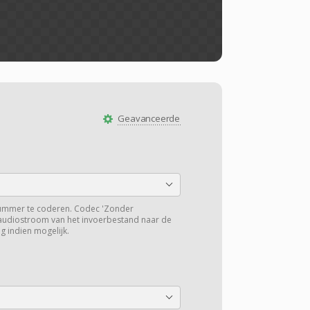
Geavanceerde
ummer te coderen. Codec 'Zonder
 audiostroom van het invoerbestand naar de
g indien mogelijk.