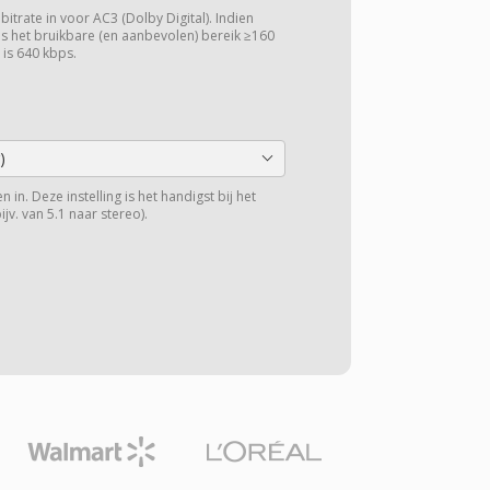
bitrate in voor AC3 (Dolby Digital). Indien
is het bruikbare (en aanbevolen) bereik ≥160
 is 640 kbps.
)
 in. Deze instelling is het handigst bij het
v. van 5.1 naar stereo).