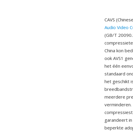
CAVS (Chinese
Audio Video C
(GB/T 20090.2
compressietec
China kon bed
ook AVS1 geno
het één eenvo
standaard ond
het geschikt i
breedbandstre
meerdere pred
verminderen. 
compressiesta
garandeert in
beperkte adop