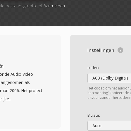
ale bestandsgrootte of
Aanmelden
Instellingen
én
codec:
or de Audio Video
AC3 (Dolby Digital)
 aangenomen als
Het codec om het audion
ruari 2006. Het project
hercodering' kopieert de
uitvoer zonder hercoderin
lijke
e enorme omroep- en
edienen zonder
Bitrate:
ieeerde codecs. CAVS,
Auto