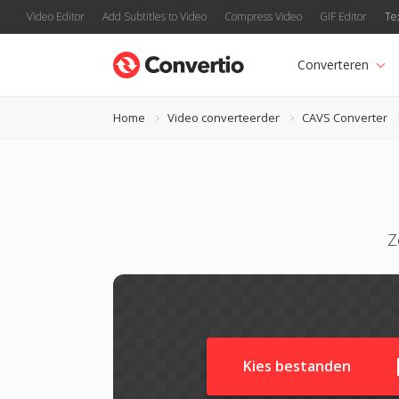
Video Editor
Add Subtitles to Video
Compress Video
GIF Editor
Te
Converteren
Home
Video converteerder
CAVS Converter
Z
Kies bestanden