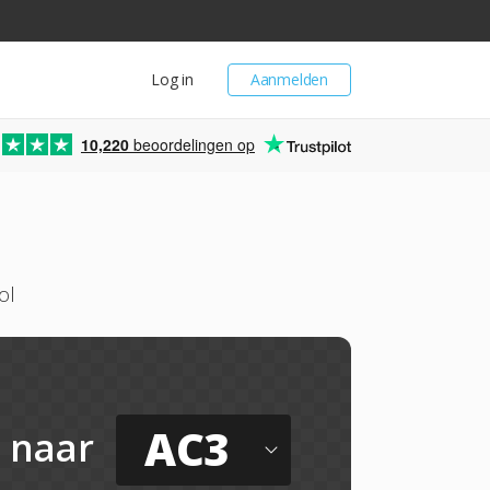
Log in
Aanmelden
10,220
beoordelingen op
ol
AC3
naar