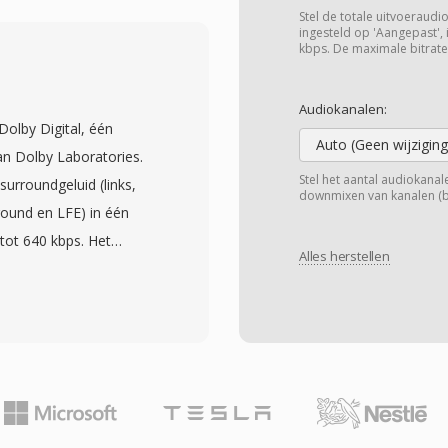
e-efficiency
Stel de totale uitvoeraudio
één eenvoudiger
ingesteld op 'Aangepast', 
kbps. De maximale bitrate
re licentiekosten. De
 standaarddefinitie tot
Audiokanalen:
oor zowel terrestrische
Dolby Digital, één
andstreaming. Belangrijke
Auto (Geen wijziging
an Dolby Laboratories.
formaties, meerdere
Stel het aantal audiokanalen
surroundgeluid (links,
downmixen van kanalen (bij
om blokartefacten bij
round en LFE) in één
 overheid bekrachtigde
tot 640 kbps. Het
rd voor het nationale
Alles herstellen
te cosinustransformatie
inzet garandeert in
udio-informatie onder
t land. Hoewel CAVS
 gehoor weg te laten,
geleken met H.264 of
r merkbaar
an één van de grootste
 audiostandaard voor
reren van één
y-schijven, bij digitale
 wereldwijd dominante
eaming. Één belangrijk