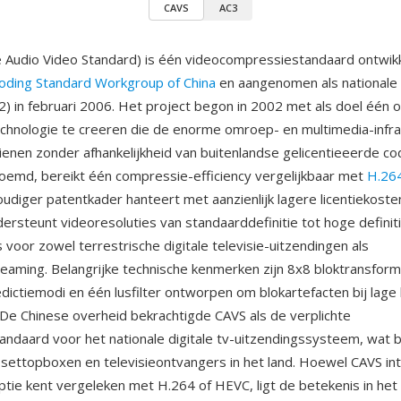
CAVS
AC3
 Audio Video Standard) is één videocompressiestandaard ontwik
oding Standard Workgroup of China
en aangenomen als nationale
) in februari 2006. Het project begon in 2002 met als doel één o
hnologie te creeren die de enorme omroep- en multimedia-infras
ienen zonder afhankelijkheid van buitenlandse gelicentieeerde co
emd, bereikt één compressie-efficiency vergelijkbaar met
H.26
udiger patentkader hanteert met aanzienlijk lagere licentiekoste
ersteunt videoresoluties van standaarddefinitie tot hoge definit
s voor zowel terrestrische digitale televisie-uitzendingen als
aming. Belangrijke technische kenmerken zijn 8x8 bloktransform
ictiemodi en één lusfilter ontworpen om blokartefacten bij lage 
De Chinese overheid bekrachtigde CAVS als de verplichte
ndaard voor het nationale digitale tv-uitzendingssysteem, wat 
 settopboxen en televisieontvangers in het land. Hoewel CAVS int
tie kent vergeleken met H.264 of HEVC, ligt de betekenis in het