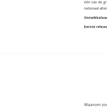
één van de g
nationaal alt
Ontwikkelaa
Eerste relea
Waarom zou 