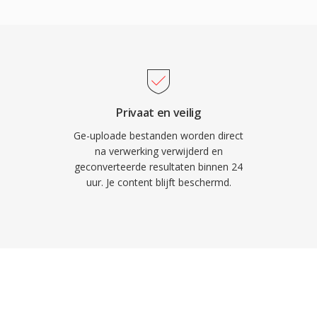
ijkheid, die
isbioscopen brengt.
de dialooghelderheid
oor film- en televisie-
 voor hardwaredecoders
 zorgt ervoor dat AC3-
Privaat en veilig
d op één enorm aantal
Ge-uploade bestanden worden direct
na verwerking verwijderd en
geconverteerde resultaten binnen 24
uur. Je content blijft beschermd.