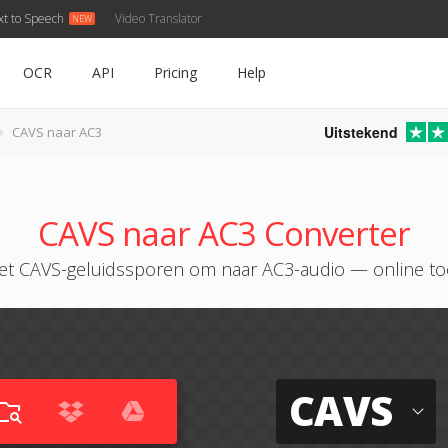
xt to Speech
Video Translator
OCR
API
Pricing
Help
Uitstekend
CAVS naar AC3
CAVS naar AC3 Converter
et CAVS-geluidssporen om naar AC3-audio — online to
CAVS