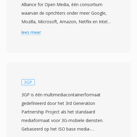
Alliance for Open Media, één consortium
waarvan de oprichters onder meer Google,
Mozilla, Microsoft, Amazon, Netflix en Intel
omvatten. De specificatie werd afgerond in juni
lees meer
2018 met als doel één next-generation
videocodec te bieden die de compressie-
efficiency van H.264 en HEVC overtreft en
tegelijkertijd vrij blijft van licentiekosten. AV1
bereikt ruwweg 30-50% betere compressie dan
HEVC bij vergelijkbare visuele kwaliteit,
3GP
waardoor het bijzonder aantrekkelijk is voor
3GP is één multimediacontainerformaat
streamingplatforms die bandbreedtekosten
gedefinieerd door het 3rd Generation
willen verlagen zonder in te boeten op
Partnership Project als het standaard
kijkervaring. De codec ondersteunt één breed
mediaformaat voor 3G-mobiele diensten.
scala aan functies, waaronder
Gebaseerd op het ISO base media-
filmkorrelsynsthese, flexibele tegeling voor