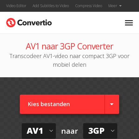
Video Editor
Add Subtitles to Video
Compress Video
Meer
AV1 naar 3GP Converter
Transcodeer AV1-video naar compact 3GP voor
mobiel delen
Kies bestanden
AV1
3GP
naar