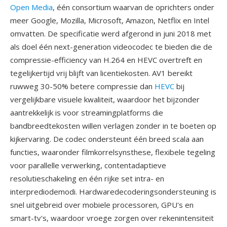
Open Media
, één consortium waarvan de oprichters onder
meer Google, Mozilla, Microsoft, Amazon, Netflix en Intel
omvatten. De specificatie werd afgerond in juni 2018 met
als doel één next-generation videocodec te bieden die de
compressie-efficiency van H.264 en HEVC overtreft en
tegelijkertijd vrij blijft van licentiekosten. AV1 bereikt
ruwweg 30-50% betere compressie dan
HEVC
bij
vergelijkbare visuele kwaliteit, waardoor het bijzonder
aantrekkelijk is voor streamingplatforms die
bandbreedtekosten willen verlagen zonder in te boeten op
kijkervaring. De codec ondersteunt één breed scala aan
functies, waaronder filmkorrelsynsthese, flexibele tegeling
voor parallelle verwerking, contentadaptieve
resolutieschakeling en één rijke set intra- en
interprediodemodi. Hardwaredecoderingsondersteuning is
snel uitgebreid over mobiele processoren, GPU's en
smart-tv's, waardoor vroege zorgen over rekenintensiteit