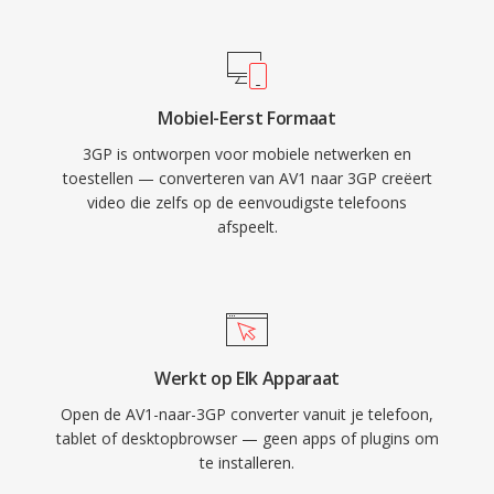
betrouwbaar streamen over trage 3G-
verbindingen. 3GP ondersteunt zowel GSM- als
UMTS-netwerkprotocollen en bevat
voorzieningen voor getimede tekst en
Mobiel-Eerst Formaat
stilstaande beelden binnen de container. Brede
3GP is ontworpen voor mobiele netwerken en
adoptie door grote handsetfabrikanten zorgde
toestellen — converteren van AV1 naar 3GP creëert
ervoor dat vrijwel elke 3G-capabele telefoon
video die zelfs op de eenvoudigste telefoons
3GP-media native kon verwerken. Hoewel
afspeelt.
moderne mobiele apparaten nu de voorkeur
geven aan MP4 en andere geavanceerde
formaten, worden 3GP-bestanden nog steeds
aangetroffen in archieven van oudere mobiele
opnames en in regio&#039;s waar
Werkt op Elk Apparaat
bandbreedteefficients videolevering belangrijk
Open de AV1-naar-3GP converter vanuit je telefoon,
blijft.
tablet of desktopbrowser — geen apps of plugins om
te installeren.