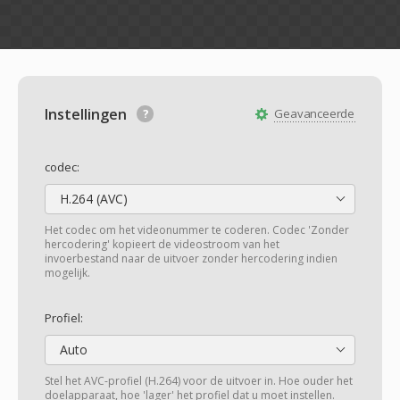
Instellingen
Geavanceerde
codec:
H.264 (AVC)
Het codec om het videonummer te coderen. Codec 'Zonder
hercodering' kopieert de videostroom van het
invoerbestand naar de uitvoer zonder hercodering indien
mogelijk.
Profiel:
Auto
Stel het AVC-profiel (H.264) voor de uitvoer in. Hoe ouder het
doelapparaat, hoe 'lager' het profiel dat u moet instellen.