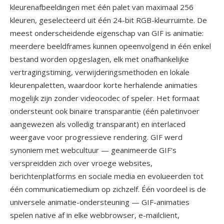
kleurenafbeeldingen met één palet van maximaal 256
kleuren, geselecteerd uit één 24-bit RGB-kleurruimte. De
meest onderscheidende eigenschap van GIF is animatie:
meerdere beeldframes kunnen opeenvolgend in één enkel
bestand worden opgeslagen, elk met onafhankelijke
vertragingstiming, verwijderingsmethoden en lokale
kleurenpaletten, waardoor korte herhalende animaties
mogelijk zijn zonder videocodec of speler. Het formaat
ondersteunt ook binaire transparantie (één paletinvoer
aangewezen als volledig transparant) en interlaced
weergave voor progressieve rendering. GIF werd
synoniem met webcultuur — geanimeerde GIF's
verspreidden zich over vroege websites,
berichtenplatforms en sociale media en evolueerden tot
één communicatiemedium op zichzelf. Één voordeel is de
universele animatie-ondersteuning — GIF-animaties
spelen native af in elke webbrowser, e-mailclient,