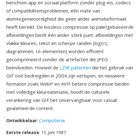
berichten-app en sociaal platform zonder plug-ins, codecs
of compatibiliteitsproblemen, één mate van
alomtegenwoordigheid die geen ander animatieformaat
heeft bereikt. De lossless compressie op paletgebaseerde
afbeeldingen biedt één ander sterk punt: afbeeldingen met
vlakke kleuren, tekst en scherpe randen (logo's,
diagrammen, UI-elementen) worden efficiënt
gecomprimeerd zonder de artefacten die JPEG
beinvloeden. Hoewel de
LZW-patenten
die het gebruik van
GIF ooit bedreigden in 2004 zijn verlopen, en nieuwere
formaten zoals WebP en AVIF betere compressie bieden
met volledige kleureanimatie, houdt de culturele
verankering van GIF het onvervangbaar voor casual
geanimeerde content.
Ontwikkelaar
:
CompuServe
Eerste release
: 15 juni 1987