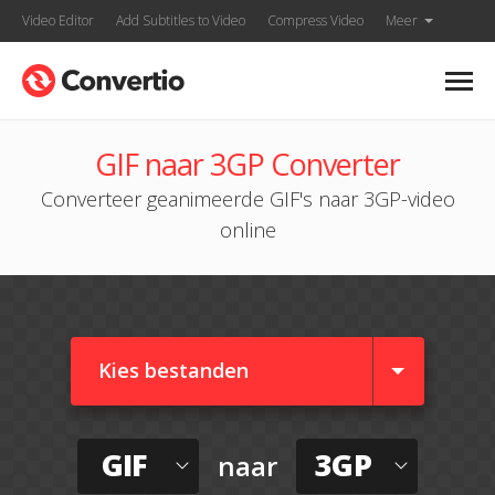
Video Editor
Add Subtitles to Video
Compress Video
Meer
GIF naar 3GP Converter
Converteer geanimeerde GIF's naar 3GP-video
online
Kies bestanden
GIF
3GP
naar