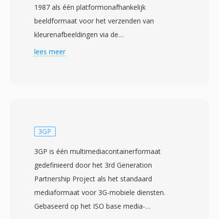
1987 als één platformonafhankelijk
beeldformaat voor het verzenden van
kleurenafbeeldingen via de
modemverbindingen van de CompuServe-
lees meer
onlinedienst. Het formaat gebruikt LZW-
compressie (Lempel-Ziv-Welch) op
geïndexeerde kleurenafbeeldingen met één
palet van maximaal 256 kleuren, geselecteerd
uit één 24-bit RGB-kleurruimte. De meest
onderscheidende eigenschap van GIF is
3GP
animatie: meerdere beeldframes kunnen
3GP is één multimediacontainerformaat
opeenvolgend in één enkel bestand worden
gedefinieerd door het 3rd Generation
opgeslagen, elk met onafhankelijke
Partnership Project als het standaard
vertragingstiming, verwijderingsmethoden en
mediaformaat voor 3G-mobiele diensten.
lokale kleurenpaletten, waardoor korte
Gebaseerd op het ISO base media-
herhalende animaties mogelijk zijn zonder