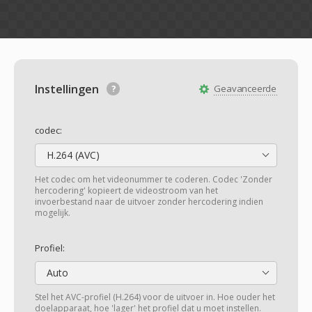
Instellingen
Geavanceerde
codec:
H.264 (AVC)
Het codec om het videonummer te coderen. Codec 'Zonder
hercodering' kopieert de videostroom van het
invoerbestand naar de uitvoer zonder hercodering indien
mogelijk.
Profiel:
Auto
Stel het AVC-profiel (H.264) voor de uitvoer in. Hoe ouder het
doelapparaat, hoe 'lager' het profiel dat u moet instellen.