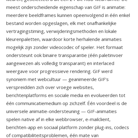
meest onderscheidende eigenschap van GIF is animatie:
meerdere beeldframes kunnen opeenvolgend in één enkel
bestand worden opgeslagen, elk met onafhankelijke
vertragingstiming, verwijderingsmethoden en lokale
kleurenpaletten, waardoor korte herhalende animaties
mogelijk zijn zonder videocodec of speler. Het formaat
ondersteunt ook binaire transparantie (één paletinvoer
aangewezen als volledig transparant) en interlaced
weergave voor progressieve rendering. GIF werd
synoniem met webcultuur — geanimeerde GIF's
verspreidden zich over vroege websites,
berichtenplatforms en sociale media en evolueerden tot
één communicatiemedium op zichzelf. Één voordeel is de
universele animatie-ondersteuning — GIF-animaties
spelen native af in elke webbrowser, e-mailclient,
berichten-app en sociaal platform zonder plug-ins, codecs
of compatibiliteitsproblemen, één mate van