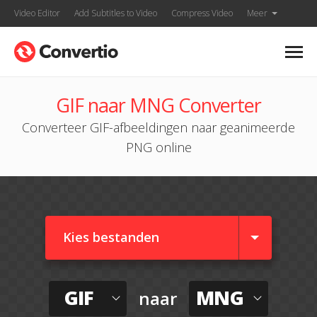
Video Editor
Add Subtitles to Video
Compress Video
Meer
GIF naar MNG Converter
Converteer GIF-afbeeldingen naar geanimeerde
PNG online
Kies bestanden
GIF
MNG
naar