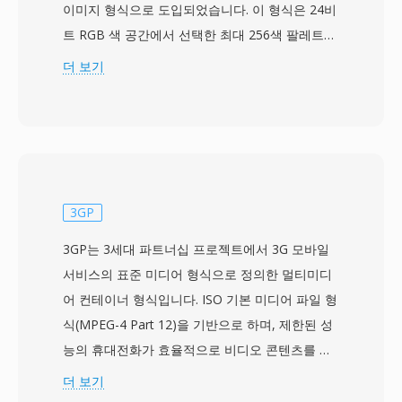
이미지 형식으로 도입되었습니다. 이 형식은 24비
트 RGB 색 공간에서 선택한 최대 256색 팔레트의
인덱스 컬러 이미지에 LZW(Lempel-Ziv-Welch)
더 보기
무손실 압축을 사용합니다. GIF의 가장 독특한 기
능은 애니메이션입니다 — 비디오 코덱이나 플레
이어 없이도 단일 파일 내에 여러 이미지 프레임을
순차적으로 저장할 수 있으며, 각 프레임에는 독립
적인 지연 시간, 처리 방법 및 로컬 색상 팔레트가
있어 짧은 반복 애니메이션을 구현합니다. 또한 이
3GP
진 투명도(팔레트 항목 하나를 완전 투명으로 지
3GP는 3세대 파트너십 프로젝트에서 3G 모바일
정)와 점진적 렌더링을 위한 인터레이스 표시를
서비스의 표준 미디어 형식으로 정의한 멀티미디
지원합니다. GIF는 웹 문화의 상징이 되었습니다
어 컨테이너 형식입니다. ISO 기본 미디어 파일 형
— 초기 웹사이트, 메시징 플랫폼, 소셜 미디어에
식(MPEG-4 Part 12)을 기반으로 하며, 제한된 성
서 애니메이션 GIF가 확산되어 그 자체로 하나의
능의 휴대전화가 효율적으로 비디오 콘텐츠를 촬
커뮤니케이션 수단으로 발전했습니다. 한 가지 장
영, 저장, 재생할 수 있도록 저장 용량과 대역폭 요
더 보기
점은 보편적인 애니메이션 지원입니다 — GIF 애
구사항을 줄이기 위해 설계되었습니다. 이 형식은