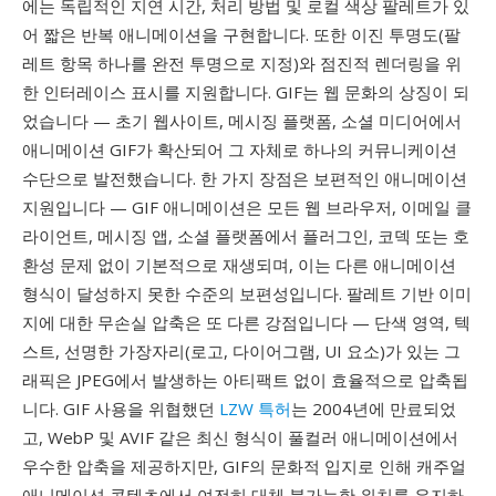
에는 독립적인 지연 시간, 처리 방법 및 로컬 색상 팔레트가 있
어 짧은 반복 애니메이션을 구현합니다. 또한 이진 투명도(팔
레트 항목 하나를 완전 투명으로 지정)와 점진적 렌더링을 위
한 인터레이스 표시를 지원합니다. GIF는 웹 문화의 상징이 되
었습니다 — 초기 웹사이트, 메시징 플랫폼, 소셜 미디어에서
애니메이션 GIF가 확산되어 그 자체로 하나의 커뮤니케이션
수단으로 발전했습니다. 한 가지 장점은 보편적인 애니메이션
지원입니다 — GIF 애니메이션은 모든 웹 브라우저, 이메일 클
라이언트, 메시징 앱, 소셜 플랫폼에서 플러그인, 코덱 또는 호
환성 문제 없이 기본적으로 재생되며, 이는 다른 애니메이션
형식이 달성하지 못한 수준의 보편성입니다. 팔레트 기반 이미
지에 대한 무손실 압축은 또 다른 강점입니다 — 단색 영역, 텍
스트, 선명한 가장자리(로고, 다이어그램, UI 요소)가 있는 그
래픽은 JPEG에서 발생하는 아티팩트 없이 효율적으로 압축됩
니다. GIF 사용을 위협했던
LZW 특허
는 2004년에 만료되었
고, WebP 및 AVIF 같은 최신 형식이 풀컬러 애니메이션에서
우수한 압축을 제공하지만, GIF의 문화적 입지로 인해 캐주얼
애니메이션 콘텐츠에서 여전히 대체 불가능한 위치를 유지하