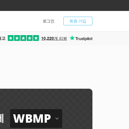
로그인
회원 가입
최고
10,220
개 리뷰
WBMP
에