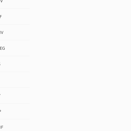
V
F
MV
EG
S
V
P
MF