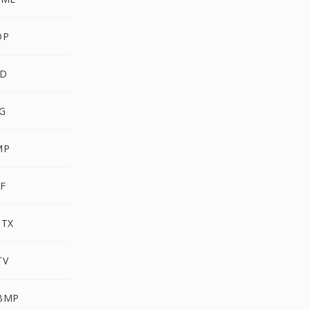
DP
SD
G
MP
F
OTX
TV
BMP