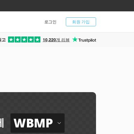
로그인
회원 가입
최고
10,220
개 리뷰
WBMP
에