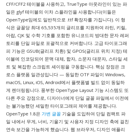
CFF/CFF2 테이블을 사용하고, TrueType 아웃라인이 있는 파
일은 glyf 테이블의 이차 스플라인을 사용합니다(이들은
OpenType임에도 일반적으로 .ttf 확장자를 가집니다). 이 형
식은 글꼴당 최대 65,535개의 글리프를 지원하여 라틴, 키릴,
아랍, CJK 및 수학 기호를 포함한 유니코드의 방대한 문자 레퍼
토리를 단일 파일로 포괄적으로 커버합니다. 고급 타이포그래
피 기능은 GSUB(글리프 치환) 및 GPOS(글리프 위치 지정) 테
이블에 인코딩되어 문맥 대체, 합자, 소문자 대문자, 스타일 세
트 및 복잡한 스크립트 셰이핑을 구동합니다. 핵심 장점은 크
로스 플랫폼 일관성입니다 — 동일한 OTF 파일이 Windows,
macOS, Linux, iOS, Android에서 플랫폼별 빌드 없이 동일하
게 렌더링됩니다. 풍부한 OpenType Layout 기능 시스템도 또
다른 주요 강점으로, 디자이너에게 단일 글꼴 파일에서 이전에
는 불가능했던 세밀한 타이포그래피 제어를 제공합니다.
OpenType 1.8은
가변 글꼴
기술을 도입하여 단일 컴팩트 파
일 내에서 무게, 너비, 기울기 및 사용자 지정 디자인 축에 걸친
연속 보간을 가능하게 했습니다. 웹 브라우저, 디자인 애플리