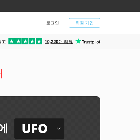
로그인
회원 가입
최고
10,220
개 리뷰
터
UFO
에