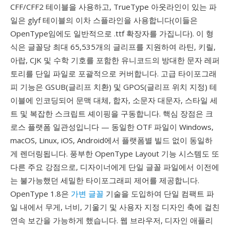
CFF/CFF2 테이블을 사용하고, TrueType 아웃라인이 있는 파
일은 glyf 테이블의 이차 스플라인을 사용합니다(이들은
OpenType임에도 일반적으로 .ttf 확장자를 가집니다). 이 형
식은 글꼴당 최대 65,535개의 글리프를 지원하여 라틴, 키릴,
아랍, CJK 및 수학 기호를 포함한 유니코드의 방대한 문자 레퍼
토리를 단일 파일로 포괄적으로 커버합니다. 고급 타이포그래
피 기능은 GSUB(글리프 치환) 및 GPOS(글리프 위치 지정) 테
이블에 인코딩되어 문맥 대체, 합자, 소문자 대문자, 스타일 세
트 및 복잡한 스크립트 셰이핑을 구동합니다. 핵심 장점은 크
로스 플랫폼 일관성입니다 — 동일한 OTF 파일이 Windows,
macOS, Linux, iOS, Android에서 플랫폼별 빌드 없이 동일하
게 렌더링됩니다. 풍부한 OpenType Layout 기능 시스템도 또
다른 주요 강점으로, 디자이너에게 단일 글꼴 파일에서 이전에
는 불가능했던 세밀한 타이포그래피 제어를 제공합니다.
OpenType 1.8은
가변 글꼴
기술을 도입하여 단일 컴팩트 파
일 내에서 무게, 너비, 기울기 및 사용자 지정 디자인 축에 걸친
연속 보간을 가능하게 했습니다. 웹 브라우저, 디자인 애플리