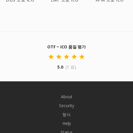
OTF ~ ICO 품질 평가
5.0
(1 표)
About
Security
형식
Help
Status