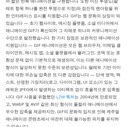
어 짧은 반복 애니메이션을 구현합니다. 또한 이진 투명도(팔
레트 항목 하나를 완전 투명으로 지정)와 점진적 렌더링을 위
한 인터레이스 표시를 지원합니다. GIF는 웹 문화의 상징이 되
었습니다 — 초기 웹사이트, 메시징 플랫폼, 소셜 미디어에서
애니메이션 GIF가 확산되어 그 자체로 하나의 커뮤니케이션
수단으로 발전했습니다. 한 가지 장점은 보편적인 애니메이션
지원입니다 — GIF 애니메이션은 모든 웹 브라우저, 이메일 클
라이언트, 메시징 앱, 소셜 플랫폼에서 플러그인, 코덱 또는 호
환성 문제 없이 기본적으로 재생되며, 이는 다른 애니메이션
형식이 달성하지 못한 수준의 보편성입니다. 팔레트 기반 이미
지에 대한 무손실 압축은 또 다른 강점입니다 — 단색 영역, 텍
스트, 선명한 가장자리(로고, 다이어그램, UI 요소)가 있는 그
래픽은 JPEG에서 발생하는 아티팩트 없이 효율적으로 압축됩
니다. GIF 사용을 위협했던
LZW 특허
는 2004년에 만료되었
고, WebP 및 AVIF 같은 최신 형식이 풀컬러 애니메이션에서
우수한 압축을 제공하지만, GIF의 문화적 입지로 인해 캐주얼
애니메이션 콘텐츠에서 여전히 대체 불가능한 위치를 유지하
고 있습니다.