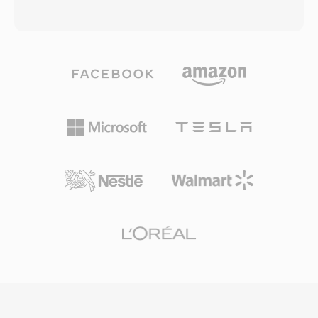
القديمة وعدم وجود دعم أصلي لمعدلات الإطارات
محتوى الفيديو بكفاءة. تستخدم الصيغة عادةً ترميز
المتغيرة أو صيغ الترجمة المتقدمة. عالجت امتدادات
الفيديو H.263 أو H.264 مقترناً بصوت AMR-NB أو
OpenDML (AVI 2.0) قيد الحجم بالسماح للملفات
AMR-WB أو AAC. كانت 3GP عاملاً محورياً في إيصال
بتجاوز الحد الأصلي. رغم مرور عقود على إنشائها،
الوسائط المتعددة إلى الأجهزة المحمولة خلال حقبة
تظل AVI واحدة من أكثر صيغ الوسائط المتعددة
الهواتف الذكية المبكرة، عندما كانت سرعات الشبكة
المعترف بها عالمياً ولا تزال مدعومة على نطاق واسع
وعتاد الأجهزة تفرض قيوداً صارمة على أحجام
من قبل مشغلات الوسائط وأدوات التحرير عبر جميع
الملفات. تتخلص الحاوية المبسطة من الحمل الزائد
أنظمة التشغيل الرئيسية.
الموجود في ملفات MP4 الكاملة، مما ينتج ملفات
أصغر حجماً بشكل ملحوظ تُبث بشكل موثوق عبر
اتصالات 3G البطيئة. تدعم 3GP بروتوكولي شبكات
GSM وUMTS وتتضمن أحكاماً للنصوص المؤقتة
والصور الثابتة داخل الحاوية. ضمن الاعتماد الواسع من
قبل كبرى الشركات المصنعة للهواتف أن كل هاتف
يدعم الجيل الثالث تقريباً يمكنه التعامل مع وسائط
3GP بشكل أصلي. رغم أن الأجهزة المحمولة الحديثة
تفضل الآن MP4 وصيغاً متقدمة أخرى، لا تزال ملفات