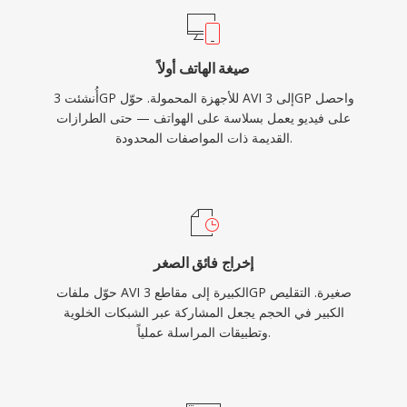
3GP موجودة في أرشيفات التسجيلات المحمولة
القديمة وفي المناطق التي يظل فيها توصيل الفيديو
صيغة الهاتف أولاً
الموفر لعرض النطاق الترددي أمراً مهماً.
أُنشئت 3GP للأجهزة المحمولة. حوّل AVI إلى 3GP واحصل
على فيديو يعمل بسلاسة على الهواتف — حتى الطرازات
القديمة ذات المواصفات المحدودة.
إخراج فائق الصغر
حوّل ملفات AVI الكبيرة إلى مقاطع 3GP صغيرة. التقليص
الكبير في الحجم يجعل المشاركة عبر الشبكات الخلوية
وتطبيقات المراسلة عملياً.