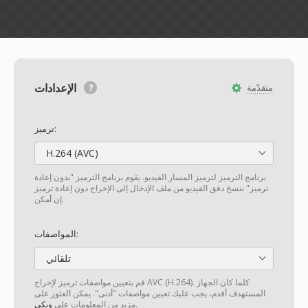
الإعدادات
متقدّمة
ترميز:
H.264 (AVC)
برنامج الترميز لترميز المسار الفيديو. يقوم برنامج الترميز "بدون إعادة
ترميز" بنسخ دفق الفيديو من ملف الإدخال إلى الإخراج دون إعادة ترميز
إن أمكن.
المواصفات:
تلقائي
قم بتعيين مواصفات ترميز لإخراج AVC (H.264). كلما كان الجهاز
المستهدف أقدم، يجب عليك تعيين مواصفات "أدنى". يمكن العثور على
.
مزيد من المعلومات على
ويكي