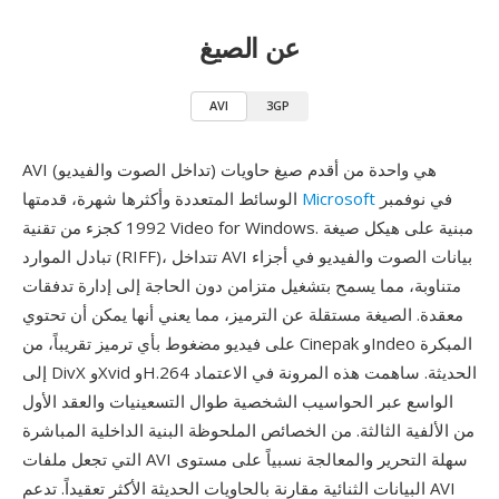
عن الصيغ
AVI
3GP
AVI (تداخل الصوت والفيديو) هي واحدة من أقدم صيغ حاويات
في نوفمبر
Microsoft
الوسائط المتعددة وأكثرها شهرة، قدمتها
1992 كجزء من تقنية Video for Windows. مبنية على هيكل صيغة
تبادل الموارد (RIFF)، تتداخل AVI بيانات الصوت والفيديو في أجزاء
متناوبة، مما يسمح بتشغيل متزامن دون الحاجة إلى إدارة تدفقات
معقدة. الصيغة مستقلة عن الترميز، مما يعني أنها يمكن أن تحتوي
على فيديو مضغوط بأي ترميز تقريباً، من Cinepak وIndeo المبكرة
إلى DivX وXvid وH.264 الحديثة. ساهمت هذه المرونة في الاعتماد
الواسع عبر الحواسيب الشخصية طوال التسعينيات والعقد الأول
من الألفية الثالثة. من الخصائص الملحوظة البنية الداخلية المباشرة
التي تجعل ملفات AVI سهلة التحرير والمعالجة نسبياً على مستوى
البيانات الثنائية مقارنة بالحاويات الحديثة الأكثر تعقيداً. تدعم AVI