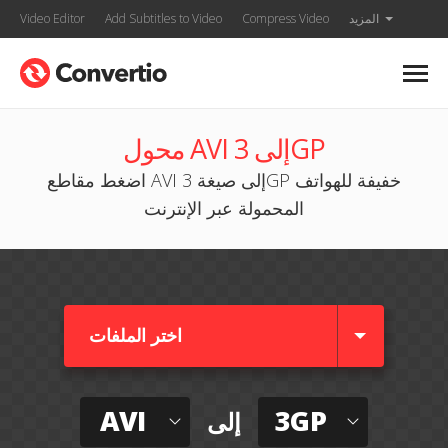
المزيد
Compress Video
Add Subtitles to Video
Video Editor
محول AVI إلى 3GP
اضغط مقاطع AVI إلى صيغة 3GP خفيفة للهواتف
المحمولة عبر الإنترنت
اختر الملفات
AVI
3GP
إلى