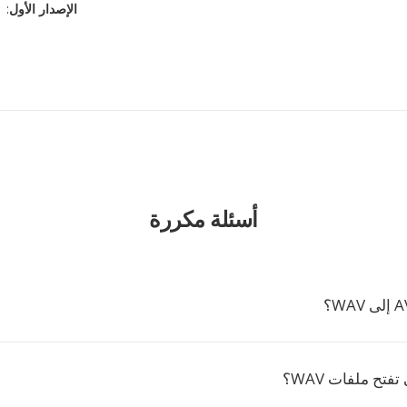
الإصدار الأول
: ١٠ نوفمبر، ١٩٩٢
أسئلة مكررة
تفتح ملفات WAV؟