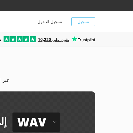
تسجيل
تسجيل الدخول
تقييم على
10,220
م
استخرج صوتاً غير مضغوط 
WAV
إل