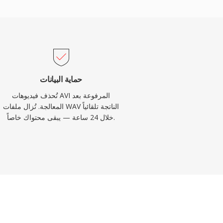
حماية البيانات
تُحذف فيديوهات AVI المرفوعة بعد
المعالجة. تُزال ملفات WAV الناتجة تلقائياً
خلال 24 ساعة — يبقى محتواك خاصاً.