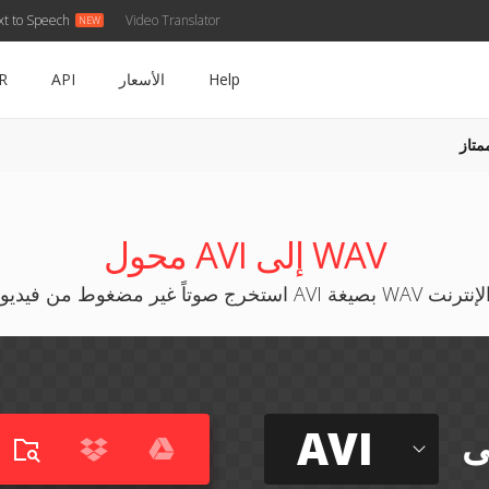
xt to Speech
Video Translator
Help
الأسعار
API
R
متاز
محول AVI إلى WAV
من فيديوهات AVI بصيغة WAV عبر الإنترنت
AVI
ى