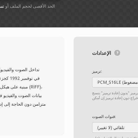
أسقِط الملفات هنا. 1 GB الحد الأقصى لحجم الملف أو
تس
الإعدادات
ترميز:
ترميز "بدون إعادة ترميز" بنسخ
متزامن دون الحاجة إلى إد
مما يعني أنها يمكن أن
قنوات الصوت:
تلقائي (لا تغيير)
المرونة في الاعتماد 