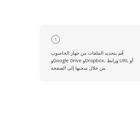
1
قُم بتحديد الملفات من جهاز الحاسوب
وGoogle Drive وDropbox، ورابط URL أو
من خلال سحبها إلى الصفحة.