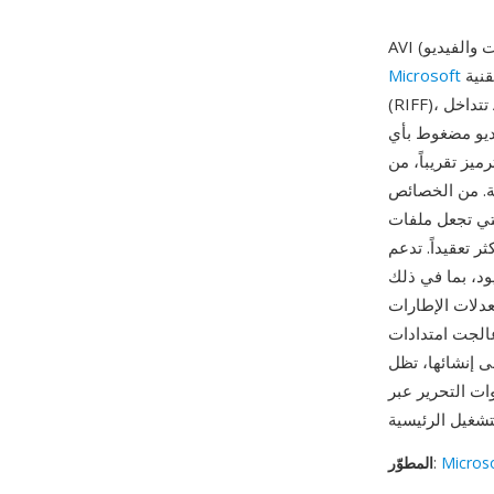
في نوفمبر 1992 كجزء من تقنية Video for Windows. مبنية على هيكل صيغة تبادل الموارد
Microsoft
(RIFF)، تتداخل AVI بيانات الصوت والفيديو في أجزاء متناوبة، مما يسمح بتشغيل متزامن دون الحاجة إلى
يديو مضغوط بأي
يز تقريباً، من Cinepak وIndeo المبكرة إلى DivX وXvid وH.264 الحديثة. ساهمت هذه المرونة في
ثة. من الخصائص
 والمعالجة نسبياً على مستوى
سارات صوت متعددة، مما يتيح
ود، بما في ذلك
 لمعدلات الإطارات
) قيد الحجم بالسماح للملفات
ات التحرير عبر
Micros
:
المطوّر