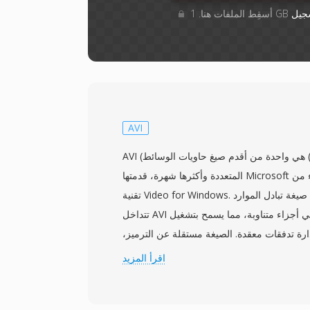
جيل
AVI
AVI (تداخل الصوت والفيديو) هي واحدة من أقدم صيغ حاويات الوسائط
المتعددة وأكثرها شهرة، قدمتها Microsoft في نوفمبر 1992 كجزء من
تقنية Video for Windows. مبنية على هيكل صيغة تبادل الموارد (RIFF)،
تتداخل AVI بيانات الصوت والفيديو في أجزاء متناوبة، مما يسمح بتشغيل
ارة تدفقات معقدة. الصيغة مستقلة عن الترميز،
 تحتوي على فيديو مضغوط بأي ترميز تقريباً، من
اقرأ المزيد
Cinepak وIndeo المبكرة إلى DivX وXvid وH.264 الحديثة. ساهمت هذه
الواسع عبر الحواسيب الشخصية طوال التسعينيات