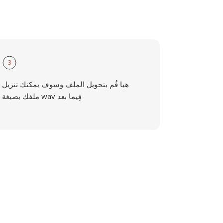
3
هيا قُم بتحويل الملف وسوف يمكنك تنزيل
ملفك بصيغة wav فِيما بعد