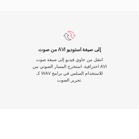
مما يجع
الإنتاج. المقايضة ال
تفرض حداً أقصى يبلغ 4 غيغابايت، رغم أن RF64 يزيل هذا السقف.
من صوت AVI إلى صيغة استوديو
انتقل من حاوي فيديو إلى صيغة صوت
احترافية. استخرج المسار الصوتي من AVI
كـ WAV للاستخدام السلس في برامج
تحرير الصوت.