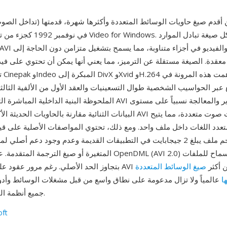
والفيديو) هي واحدة من أقدم صيغ حاويات الوسائط المتعددة وأكثرها شهرة، قدمتها
معقدة. الصيغة مستقلة عن الترميز، مما يعني أنها يمكن أن تحتوي على ف
ترم
ع عبر الحواسيب الشخصية طوال التسعينيات والعقد الأول من الألفية الثال
الملحوظة البنية الداخلية المباشرة التي تجعل ملفات AVI سهلة التحرير
البيانات الثنائية مقارنة بالحاويات الحديثة الأكثر تعقيداً. تدعم AVI أيضاً م
عدد اللغات داخل ملف واحد. ومع ذلك، تحتوي المواصفات الأصلية على قي
سقف حجم ملف يبلغ 2 جيجابايت في التطبيقات القديمة وعدم وجود دعم أصلي
المتغيرة أو صيغ الترجمة المتقدمة. عالجت امتدادات OpenDML (AVI 2.0
إنشائها، تظل AVI واحدة من أكثر
صيغ الوسائط المتعددة
ا
عالمياً ولا تزال مدعومة على نطاق واسع من قبل مشغلات الوسائط وأدو
جميع أنظمة التشغيل الرئيسية.
oft