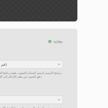
متقدّمة
PCM_S16LE (غير مضغوط)
برنامج الترميز لترميز المسار الصوتي. يقوم برنامج ال
دفق الصوت من ملف الإدخال إلى الإخراج دون إعادة ترميز إن أمكن.