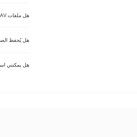
هل ملفات WAV كبيرة جداً؟
هل يُحفظ الصو
هل يمكنني استخدام WAV في الإن