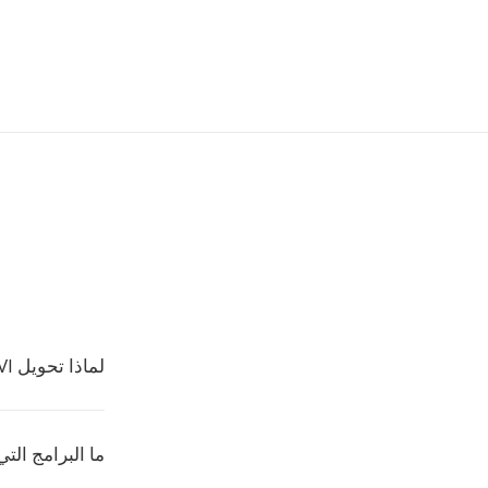
لماذا تحويل AVI إلى WAV؟
ما البرامج التي 