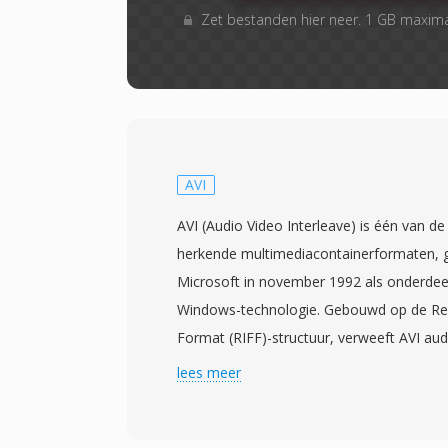
Zet bestanden hier neer. 1 GB maxim
AVI
AVI (Audio Video Interleave) is één van d
herkende multimediacontainerformaten, 
Microsoft in november 1992 als onderdeel
Windows-technologie. Gebouwd op de Res
Format (RIFF)-structuur, verweeft AVI aud
afwisselende chunks, wat gesynchronise
lees meer
maakt zonder geavanceerd streambeheer.
agnostisch, wat betekent dat het video ka