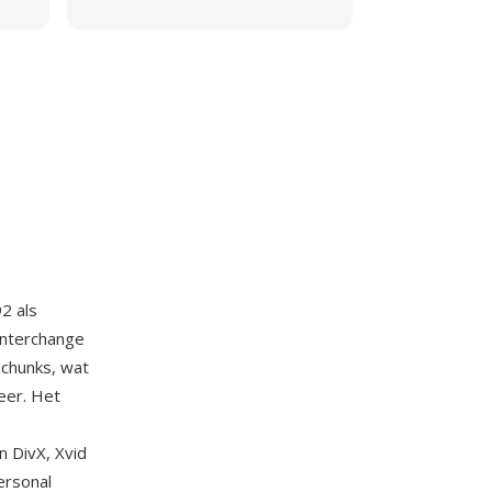
2 als
Interchange
 chunks, wat
eer. Het
 DivX, Xvid
ersonal