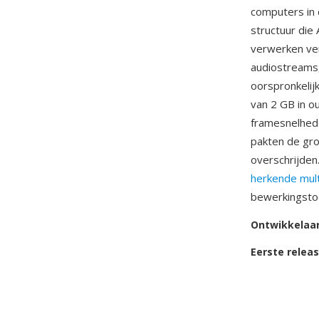
computers in 
structuur die
verwerken ve
audiostreams,
oorspronkelij
van 2 GB in o
framesnelhed
pakten de gro
overschrijden.
herkende mul
bewerkingstoo
Ontwikkelaa
Eerste relea