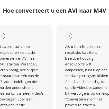
Hoe converteert u een AVI naar M4V
2
3
u wordt uw video
Als u instellingen zoals
eüpload en kunt u de
resolutie, kwaliteit,
onversie van AVI naar
beeldverhouding
4V starten. Verander,
enzovoorts wilt
ndien nodig, het output
aanpassen, kunt u op het
ormaat naar één van de
tandwielpictogram klikken.
7 video-indelingen die
Pas dit, indien nodig, toe
orden ondersteund.
op alle videobestanden e
aarna kunt u meer video's
klik vervolgens op de kno
oevoegen voor een
"Converteren" om het
atch-conversie.
proces te starten.