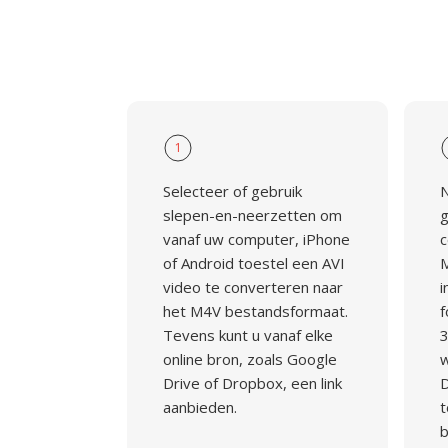
1
Selecteer of gebruik
N
slepen-en-neerzetten om
g
vanaf uw computer, iPhone
c
of Android toestel een AVI
M
video te converteren naar
i
het M4V bestandsformaat.
f
Tevens kunt u vanaf elke
3
online bron, zoals Google
w
Drive of Dropbox, een link
D
aanbieden.
t
b