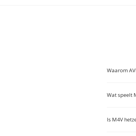
Waarom AVI
Wat speelt 
Is M4V hetz