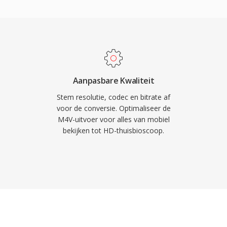
ediaspelers en
 te onderscheiden van
systemen.
zodat DRM-beveiligde
et Apple-ecosysteem
n spelen native af op
veiligde versies werken
 op alle platforms. Het
Aanpasbare Kwaliteit
en de iTunes Store één
Stem resolutie, codec en bitrate af
 huren van digitale
voor de conversie. Optimaliseer de
M4V-uitvoer voor alles van mobiel
t bredere MP4-
bekijken tot HD-thuisbioscoop.
streams in DRM-vrije
oor vrijwel elke
ol zonder conversie.