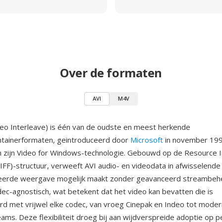
Over de formaten
AVI
M4V
deo Interleave) is één van de oudste en meest herkende
ntainerformaten, geintroduceerd door
Microsoft
in november 199
n zijn Video for Windows-technologie. Gebouwd op de Resource 
RIFF)-structuur, verweeft AVI audio- en videodata in afwisselende
eerde weergave mogelijk maakt zonder geavanceerd streambeh
dec-agnostisch, wat betekent dat het video kan bevatten die is
 met vrijwel elke codec, van vroeg Cinepak en Indeo tot modern
ams. Deze flexibiliteit droeg bij aan wijdverspreide adoptie op p