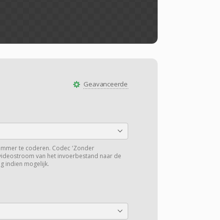
Geavanceerde
ummer te coderen. Codec 'Zonder
 videostroom van het invoerbestand naar de
g indien mogelijk.