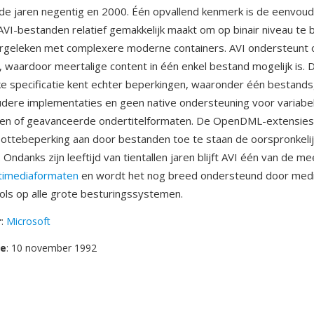
de jaren negentig en 2000. Één opvallend kenmerk is de eenvoud
 AVI-bestanden relatief gemakkelijk maakt om op binair niveau te
rgeleken met complexere moderne containers. AVI ondersteunt
 waardoor meertalige content in één enkel bestand mogelijk is. 
ke specificatie kent echter beperkingen, waaronder één bestands
udere implementaties en geen native ondersteuning voor variabe
en of geavanceerde ondertitelformaten. De OpenDML-extensies 
ottebeperking aan door bestanden toe te staan de oorspronkelij
 Ondanks zijn leeftijd van tientallen jaren blijft AVI één van de m
timediaformaten
en wordt het nog breed ondersteund door medi
ls op alle grote besturingssystemen.
r
:
Microsoft
se
: 10 november 1992