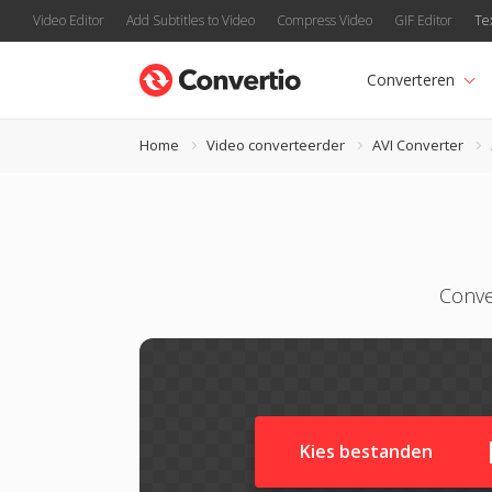
Video Editor
Add Subtitles to Video
Compress Video
GIF Editor
Te
Converteren
Home
Video converteerder
AVI Converter
Conve
Kies bestanden