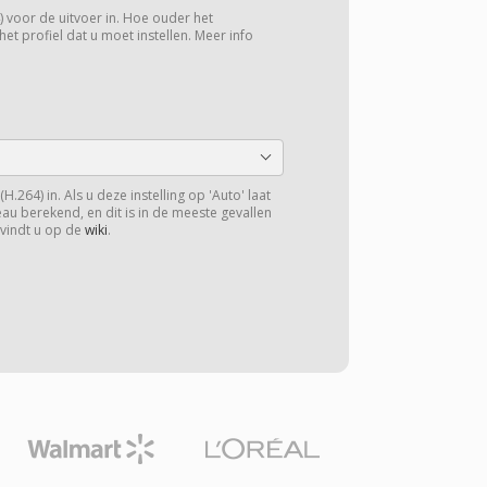
4) voor de uitvoer in. Hoe ouder het
het profiel dat u moet instellen. Meer info
H.264) in. Als u deze instelling op 'Auto' laat
veau berekend, en dit is in de meeste gevallen
 vindt u op de
wiki
.