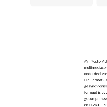
AVI (Audio Vi
multimediaco
onderdeel va
File Format (
gesynchronis
formaat is co
gecomprimeerd
en H.264-stre