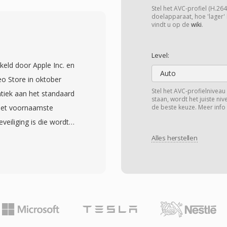
an vroeg Cinepak en
Stel het AVC-profiel (H.26
ms. Deze flexibiliteit
doelapparaat, hoe 'lager' 
vindt u op de
wiki
.
personal computers in de
nmerk is de eenvoudige
Level:
ief gemakkelijk maakt om
eld door Apple Inc. en
en vergeleken met
Auto
o Store in oktober
ersteunt ook meerdere
Stel het AVC-profielniveau (
ntiek aan het standaard
staan, wordt het juiste ni
nt in één enkel bestand
het voornaamste
de beste keuze. Meer info
e kent echter
eiliging is die wordt
ttelimiet van 2 GB in
nes Store. Onbeveiligde
Alles herstellen
dersteuning voor
et elke speler die MP4
e ondertitelformaten.
tainerstructuur en
de groottebeperking aan
rmaat bevat doorgaans
elijke grens te
ing voor resoluties tot
tallen jaren blijft AVI
ondertitelstracks en
ultimediaformaten en
 classificaties. Apple