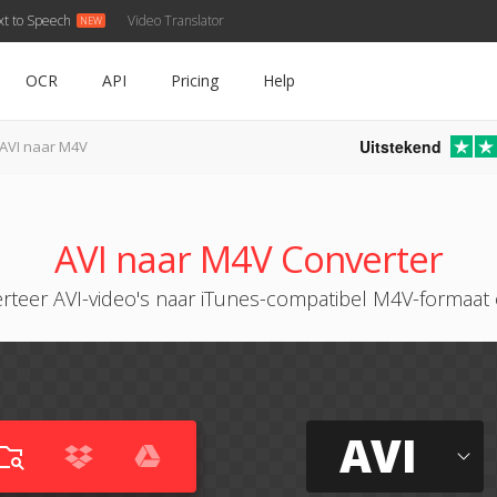
xt to Speech
Video Translator
OCR
API
Pricing
Help
Uitstekend
AVI naar M4V
AVI naar M4V Converter
rteer AVI-video's naar iTunes-compatibel M4V-formaat 
AVI