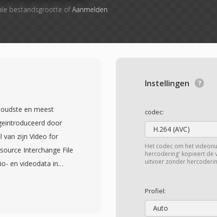
ale bestandsgrootte of
Aanmelden
Instellingen
e oudste en meest
codec:
geintroduceerd door
H.264 (AVC)
 van zijn Video for
Het codec om het videon
ource Interchange File
hercodering' kopieert de
uitvoer zonder hercoderin
io- en videodata in
erde weergave mogelijk
 Het formaat is codec-
Profiel:
n bevatten die is
Auto