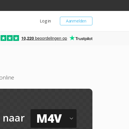
Log in
Aanmelden
10,220
beoordelingen op
online
M4V
naar