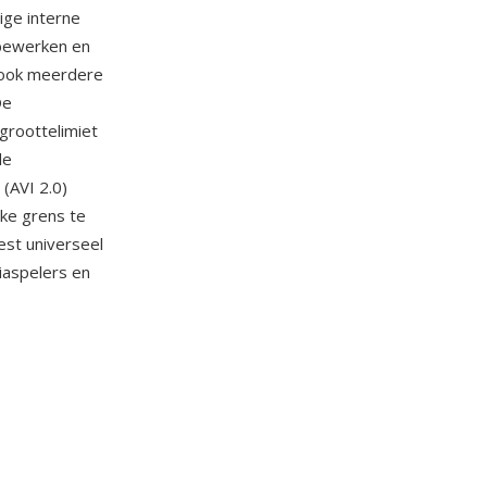
ige interne
 bewerken en
 ook meerdere
De
groottelimiet
le
(AVI 2.0)
ke grens te
eest universeel
aspelers en