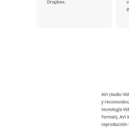
Dropbox.
v
p
AVI (Audio Ví
y reconocidos
tecnología Ví
Format), AVI 
reproducción s