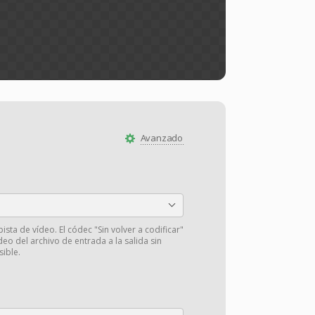
Avanzado
pista de vídeo. El códec "Sin volver a codificar"
deo del archivo de entrada a la salida sin
sible.