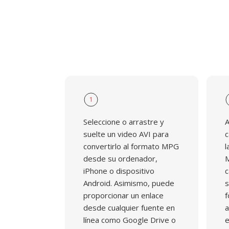
encontrandose en contenido de vídeo arc
vigilancia y flujos de trabajo de vídeo digi
1
Seleccione o arrastre y
A
suelte un video AVI para
c
convertirlo al formato MPG
l
desde su ordenador,
M
iPhone o dispositivo
c
Android. Asimismo, puede
s
proporcionar un enlace
f
desde cualquier fuente en
a
línea como Google Drive o
e