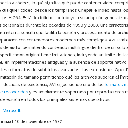
pecto a códecs, lo qué significa qué puede contener vídeo compr
 cualquier códec, desde los tempranos Cinepak e Indeo hasta l
lujos H.264. Está flexibilidad contribuyo a su adopción generaliza
personales durante las décadas de 1990 y 2000. Una caracteris
ra interna sencilla qué facilita la edición y procesamiento de archi
omparacion con contenedores modernos más complejos. AVI tamb
os de audio, permitiendo contenido multilingue dentro de un solo a
pecificación original tiene limitaciones, incluyendo un límite de 
GB en implementaciones antiguas y la ausencia de soporte nativo
bles o formatos de subtítulos avanzados. Las extensiones OpenD
imitación de tamaño permitiendo qué los archivos superen el límite
r décadas de existencia, AVI sigue siendo uno de los
formatos m
te reconocidos
y es ampliamente soportado por reproductores m
de edición en todos los principales sistemas operativos.
r
:
Microsoft
inicial
: 10 de noviembre de 1992