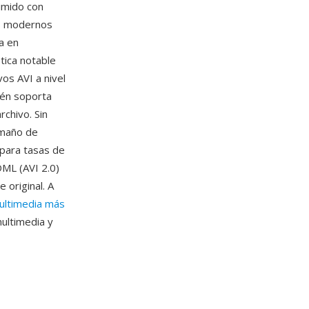
imido con
os modernos
da en
tica notable
vos AVI a nivel
ién soporta
rchivo. Sin
tamaño de
 para tasas de
ML (AVI 2.0)
 original. A
ultimedia más
ultimedia y