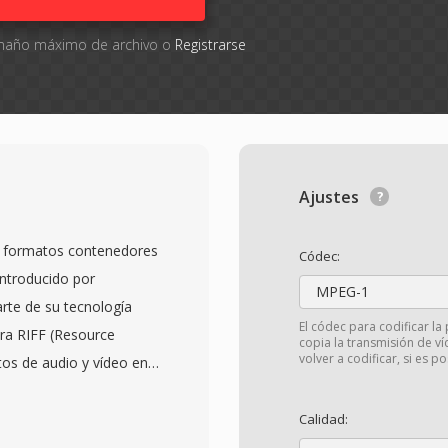
tamaño máximo de archivo o
Registrarse
Ajustes
os formatos contenedores
Códec:
introducido por
MPEG-1
te de su tecnología
El códec para codificar la 
ra RIFF (Resource
copia la transmisión de ví
volver a codificar, si es po
tos de audio y vídeo en
ción sincronizada sin
. El formato es agnostico
Calidad:
uede contener vídeo