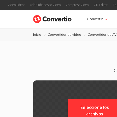
Video Editor
Add Subtitles to Video
Compress Video
GIF Editor
Te
Convertir
Inicio
Convertidor de vídeo
Convertidor de AV
C
Seleccione los
archivos