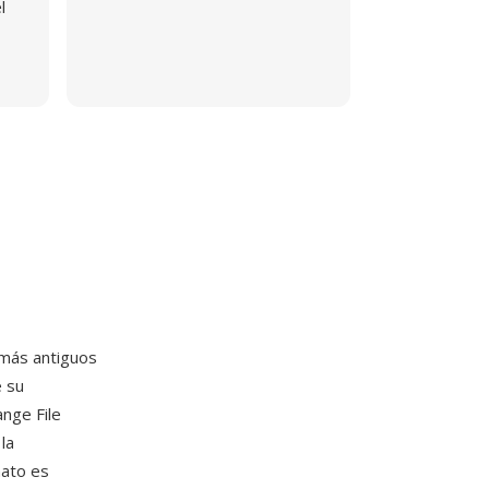
l
 más antiguos
 su
nge File
la
mato es