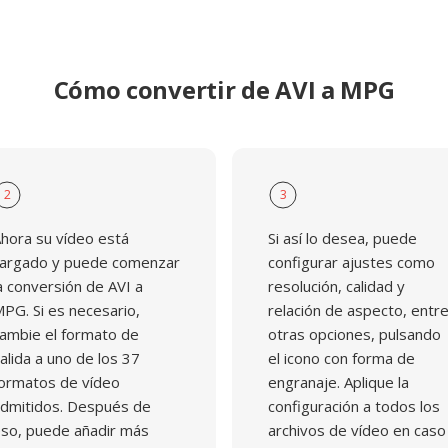
hivado, grabaciones de
tal heredados.
Cómo convertir de AVI a MPG
2
3
hora su vídeo está
Si así lo desea, puede
argado y puede comenzar
configurar ajustes como
a conversión de AVI a
resolución, calidad y
PG. Si es necesario,
relación de aspecto, entr
ambie el formato de
otras opciones, pulsando
alida a uno de los 37
el icono con forma de
ormatos de vídeo
engranaje. Aplique la
dmitidos. Después de
configuración a todos los
so, puede añadir más
archivos de vídeo en caso