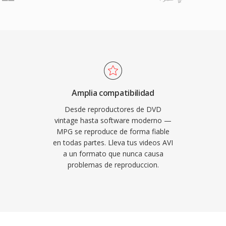
, apareciendo en todo,
 reconocidos y es
asta grabaciones de
s multimedia y
 codificadoras de
cipales sistemas
ompresión MPEG-1
NTSC) o 352x288 (PAL) a
ientras qué los archivos
soluciones más altas
Amplia compatibilidad
 programa asume un
Desde reproductores de DVD
nfiable, a diferencia
vintage hasta software moderno —
MPG se reproduce de forma fiable
ñada para difusion,
en todas partes. Lleva tus videos AVI
 basada en archivos sin
a un formato que nunca causa
ación de errores. La
problemas de reproduccion.
lezas perdurables del
 reproductores
vos pueden decodificar
adicionales. MPG sigue