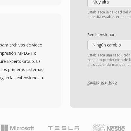
Muy alta
códec, desde los
Establezca la calidad del 
ernos DivX, Xvid y
necesita establecer una tas
a su adopción
 durante las décadas de
Redimensionar:
 su estructura interna
ara archivos de vídeo
Ningún cambio
iento de archivos AVI a
ompresión MPEG-1 o
Establezca una resolución
nedores modernos más
conjunto predefinido de 
ure Experts Group. La
introduciendo manualment
flujos de audio,
n los primeros sistemas
de un solo archivo. Sin
gian las extensiones a
limitaciones, incluyendo
Restablecer todo
viatura de la designacion
en implementaciones
enen flujos de programa
para tasas de cuadros
 de vídeo y uno o más
ados. Las extensiones
e bytes unificado con
ón de tamaño
formato fue ampliamente
mite original. A pesar de
90 y 2000 para almacenar
endo uno de los