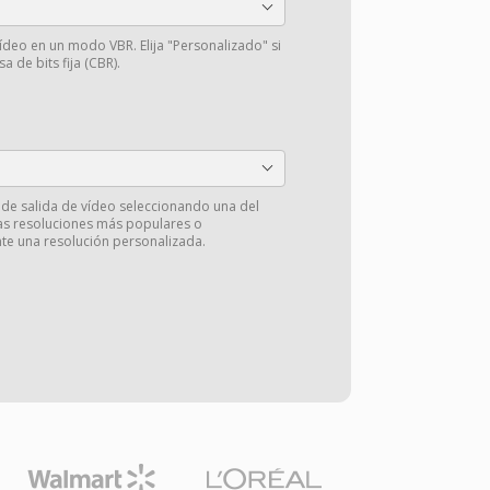
vídeo en un modo VBR. Elija "Personalizado" si
a de bits fija (CBR).
 de salida de vídeo seleccionando una del
las resoluciones más populares o
e una resolución personalizada.