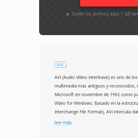
Suelte los archivos aquí. 1 GB 
AVI
AVI (Audio Vídeo Interleave) es uno de l
multimedia más antiguos y reconocidos, 
Microsoft en noviembre de 1992 como par
Vídeo for Windows. Basado en la estructu
Interchange File Format), AVI intercala da
bloques alternos, permitiendo la reproduc
leer más
requerir una gestión de flujos sofisticada
respecto a códecs, lo qué significa qué p