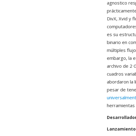
agnostico res
prácticamente
DivX, Xvid y f
computadores 
es su estructu
binario en c
múltiples fluj
embargo, la es
archivo de 2 
cuadros varia
abordaron la l
pesar de tene
universalmen
herramientas 
Desarrollado
Lanzamiento 