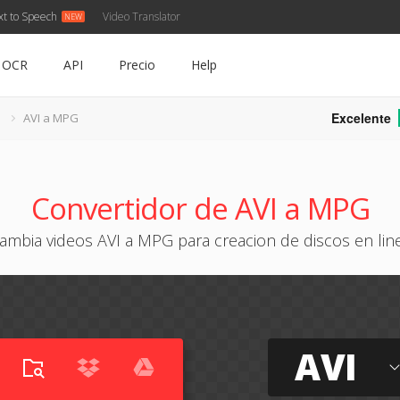
xt to Speech
Video Translator
OCR
API
Precio
Help
Excelente
I
AVI a MPG
Convertidor de AVI a MPG
ambia videos AVI a MPG para creacion de discos en lin
AVI