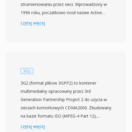
strumieniowaniu przez sieci. Wprowadzony w
1996 roku, poczatkowo nosil nazwe Active
Streaming Format, a nastepnie Advanced
czytaj więcej
Streaming Format, zanim otrzymal obecna
nazwe. ASF sluzy jako bazowy kontener dla
tresci Windows Media Audio (WMA) i Windows
Media Video (WMV), choc moze pomiescic
dane z dowolnego kodeka. Format zostal
zaprojektowany z mysla o dostarczaniu
3G2
sieciowym, wlaczajac funkcje takie jak korekcja
3G2 (format plikow 3GPP2) to kontener
bledow w przod, obsluga skalowalnej szybkosci
multimedialny opracowany przez 3rd
transmisji i mozliwosc przeszukiwania
Generation Partnership Project 2 do uzycia w
strumieni bez pobierania calego pliku. Pliki ASF
sieciach komorkowych CDMA2000. Zbudowany
zawieraja obiekt naglowka z metadanymi,
na bazie formatu ISO (MPEG-4 Part 12),
obiekt danych przechowujacy wlasciwa
przechowuje wideo zakodowane w H.263 lub
czytaj więcej
zawartosc medialna i opcjonalne obiekty