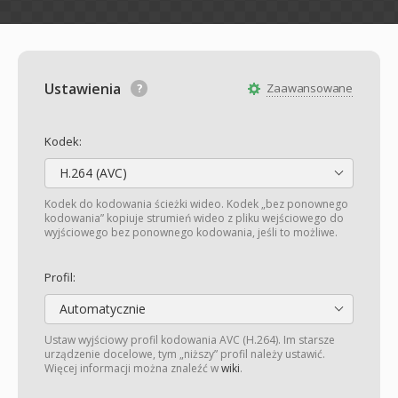
Ustawienia
Zaawansowane
Kodek:
H.264 (AVC)
Kodek do kodowania ścieżki wideo. Kodek „bez ponownego
kodowania” kopiuje strumień wideo z pliku wejściowego do
wyjściowego bez ponownego kodowania, jeśli to możliwe.
Profil:
Automatycznie
Ustaw wyjściowy profil kodowania AVC (H.264). Im starsze
urządzenie docelowe, tym „niższy” profil należy ustawić.
Więcej informacji można znaleźć w
wiki
.