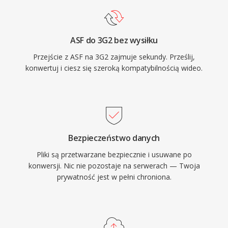
uniwersalna kompatybilnosc z telefonami
CDMA z polowy lat 2000., zapewniajaca
niezawodne odtwarzanie na szerokim zakresie
ASF do 3G2 bez wysiłku
urzadzen mobilnych. Choc nowsze formaty,
Przejście z ASF na 3G2 zajmuje sekundy. Prześlij,
takie jak MP4, w duzej mierze zastapily 3G2,
konwertuj i ciesz się szeroką kompatybilnością wideo.
pozostaje on przydatny do pracy ze starszymi
tresciami mobilnymi oraz w sytuacjach, gdy
minimalny rozmiar pliku jest glownym
priorytetem.
Bezpieczeństwo danych
Pliki są przetwarzane bezpiecznie i usuwane po
konwersji. Nic nie pozostaje na serwerach — Twoja
prywatność jest w pełni chroniona.