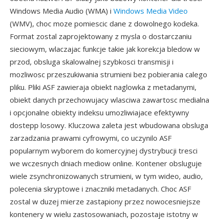
Windows Media Audio (WMA) i
Windows Media Video
(WMV), choc moze pomiescic dane z dowolnego kodeka.
Format zostal zaprojektowany z mysla o dostarczaniu
sieciowym, wlaczajac funkcje takie jak korekcja bledow w
przod, obsluga skalowalnej szybkosci transmisji i
mozliwosc przeszukiwania strumieni bez pobierania calego
pliku. Pliki ASF zawieraja obiekt naglowka z metadanymi,
obiekt danych przechowujacy wlasciwa zawartosc medialna
i opcjonalne obiekty indeksu umozliwiajace efektywny
dostepp losowy. Kluczowa zaleta jest wbudowana obsluga
zarzadzania prawami cyfrowymi, co uczynilo ASF
popularnym wyborem do komercyjnej dystrybucji tresci
we wczesnych dniach mediow online. Kontener obsluguje
wiele zsynchronizowanych strumieni, w tym wideo, audio,
polecenia skryptowe i znaczniki metadanych. Choc ASF
zostal w duzej mierze zastapiony przez nowocesniejsze
kontenery w wielu zastosowaniach, pozostaje istotny w