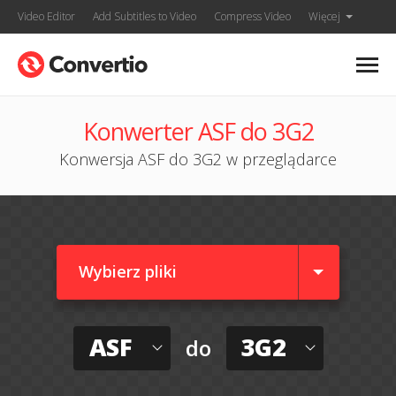
Video Editor
Add Subtitles to Video
Compress Video
Więcej
Konwerter ASF do 3G2
Konwersja ASF do 3G2 w przeglądarce
Wybierz pliki
ASF
3G2
do