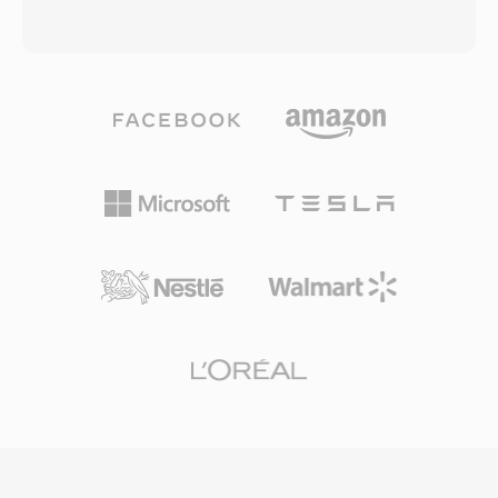
MPEG-4 Visual wraz z audio w kodekach AMR,
indeksu umozliwiajace efektywny dostepp
EVRC lub AAC. Specyfikacja zostala
losowy. Kluczowa zaleta jest wbudowana
opublikowana po raz pierwszy w grudniu 2003
obsluga zarzadzania prawami cyfrowymi, co
roku, aby zapewnic ustandaryzowany sposob
uczynilo ASF popularnym wyborem do
obslugi wiadomosci multimedialnych i
komercyjnej dystrybucji tresci we wczesnych
odtwarzania wideo przez telefony i sieci oparte
dniach mediow online. Kontener obsluguje
na CDMA. Pliki 3G2 sa przystosowane do
wiele zsynchronizowanych strumieni, w tym
warunkow ekstremalnie niskiej przepustowosci,
wideo, audio, polecenia skryptowe i znaczniki
osiagajac odtwarzalna jakosc wideo przy
metadanych. Choc ASF zostal w duzej mierze
szybkosciach transmisji nawet 30-60 kbps.
zastapiony przez nowocesniejsze kontenery w
Czyni to format szczegolnie efektywnym do
wielu zastosowaniach, pozostaje istotny w
mobilnego nagrywania wideo na urzadzeniach
starszych ekosystemach mediow Windows i
o ograniczonej mocy obliczeniowej i pamieci.
srodowiskach korporacyjnych polegajacych na
Kontener obsluguje wiele sciezek, napisy
infrastrukturze Windows Media Services.
tekstowe z synchronizacja czasowa i osadzone
metadane. Istotna korzyscia jest niemal