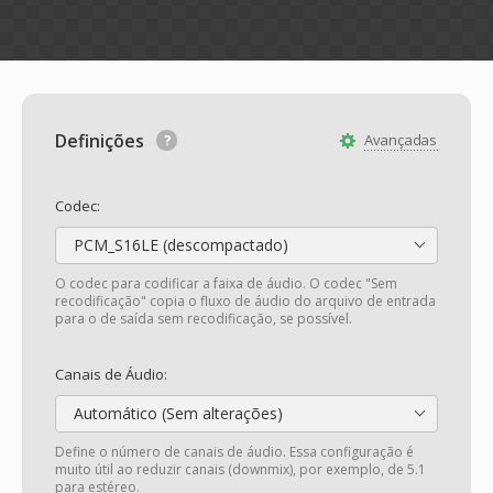
Definições
Avançadas
Codec:
PCM_S16LE (descompactado)
O codec para codificar a faixa de áudio. O codec "Sem
recodificação" copia o fluxo de áudio do arquivo de entrada
para o de saída sem recodificação, se possível.
Canais de Áudio:
Automático (Sem alterações)
Define o número de canais de áudio. Essa configuração é
muito útil ao reduzir canais (downmix), por exemplo, de 5.1
para estéreo.