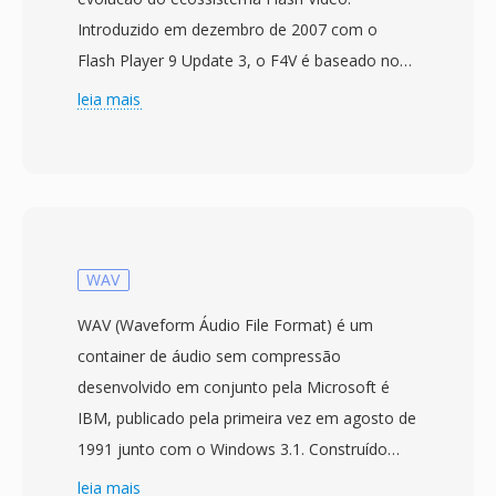
Introduzido em dezembro de 2007 com o
Flash Player 9 Update 3, o F4V é baseado no
formato de mídia base ISO (MPEG-4 Part 14) é
leia mais
foi criado para suportar o codec de vídeo
H.264 é áudio AAC dentro da plataforma
Adobe Flash. Diferente de seu antecessor FLV,
que usava uma estrutura de container
proprietária, o F4V adota a arquitetura
padronizada de atomos/caixas compatível com
WAV
MP4, tornando-o mais interoperável com
WAV (Waveform Áudio File Format) é um
outras ferramentas é fluxos de trabalho de
container de áudio sem compressão
mídia. O formato suporta recursos avançados
desenvolvido em conjunto pela Microsoft é
incluindo codificação H.264 de perfil alto, áudio
IBM, publicado pela primeira vez em agosto de
AAC multicanal é texto temporizado para
1991 junto com o Windows 3.1. Construído
legendas. O F4V representou uma medida
sobre o Resource Interchange File Format
leia mais
estrategica para atender a crescente demanda