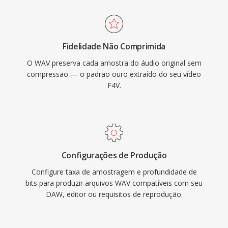
vantagem é a fidelidade sem perdas: como o
modernas.
WAV padrão não aplica compressão, os dados
armazenados são uma representação digital
Fidelidade Não Comprimida
exata da gravação original, tornando-o a
O WAV preserva cada amostra do áudio original sem
escolha preferida para masterização é
compressão — o padrão ouro extraído do seu vídeo
arquivamento. O WAV também suporta
F4V.
metadados embutidos por meio de blocos
INFO e BWF, permitindo carimbos de tempo é
notas de produção. A principal contrapartida é
o tamanho do arquivo — um minuto de
estéreo com qualidade de CD ocupa
Configurações de Produção
aproximadamente 10 MB — é a estrutura RIFF
Configure taxa de amostragem e profundidade de
de 32 bits impoe um limite de 4 GB, embora o
bits para produzir arquivos WAV compatíveis com seu
RF64 remova esse teto.
DAW, editor ou requisitos de reprodução.