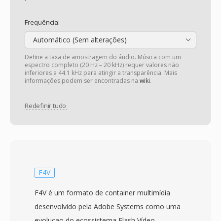
Frequência:
Automático (Sem alterações)
Define a taxa de amostragem do áudio. Música com um
espectro completo (20 Hz – 20 kHz) requer valores não
inferiores a 44.1 kHz para atingir a transparência. Mais
informações podem ser encontradas na
wiki
.
Redefinir tudo
F4V
F4V é um formato de container multimídia
desenvolvido pela Adobe Systems como uma
evolucao do ecossistema Flash Vídeo.