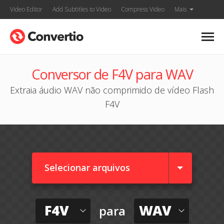
Video Editor
Add Subtitles to Video
Compress Video
Mais
Conversor de F4V para WAV
Extraia áudio WAV não comprimido de vídeo Flash
F4V
Selecionar arquivos
F4V
WAV
para