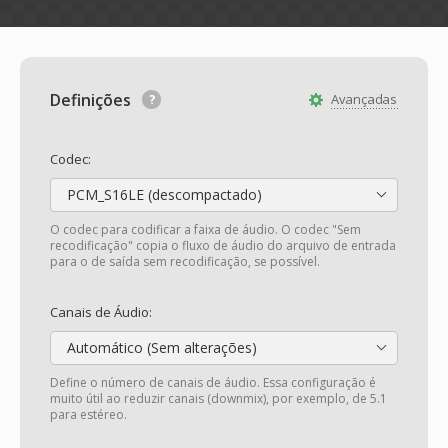
Definições
Avançadas
Codec:
PCM_S16LE (descompactado)
O codec para codificar a faixa de áudio. O codec "Sem
recodificação" copia o fluxo de áudio do arquivo de entrada
para o de saída sem recodificação, se possível.
Canais de Áudio:
Automático (Sem alterações)
Define o número de canais de áudio. Essa configuração é
muito útil ao reduzir canais (downmix), por exemplo, de 5.1
para estéreo.