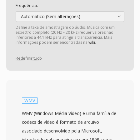
Frequência:
Automático (Sem alterações)
Define a taxa de amostragem do áudio. Música com um
espectro completo (20 Hz – 20 kHz) requer valores não
inferiores a 44.1 kHz para atingir a transparência. Mais
informações podem ser encontradas na
wiki
.
Redefinir tudo
WMV
WMV (Windows Média Vídeo) é uma família de
codecs de vídeo é formato de arquivo
associado desenvolvido pela Microsoft,
introduzido pela primeira vez em 1999 como