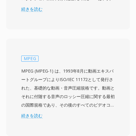
なる制作システムやプラットフォーム間で映像、
続きを読む
音声、豊富な記述メタデータを伝送するためのベ
ンダー中立のラッパーを提供します。フォーマッ
トは、MPEG-2、AVC-Intra、DNxHD、
DNxHR、ProRes、JPEG 2000を含む幅広いプロ
フェッショナルコーデックをサポートし、プロキ
シ編集からマスター品質のアーカイブまで、さま
MPEG
ざまな品質レベルに適応できます。広範なメタデ
MPEG (MPEG-1) は、1993年8月に動画エキスパ
ータフレームワークがMXFの特徴的な要素であ
ートグループによりISO/IEC 11172として発行さ
り、タイムコード、クリップ名、記述マーカー、
れた、基礎的な動画・音声圧縮規格です。動画と
ソース参照、技術パラメータなどの制作情報を構
それに付随する音声のロッシー圧縮に関する最初
造化されたKey-Length-Value (KLV) エンコーデ
の国際規格であり、その後のすべてのビデオコー
ィングスキームで格納します。このメタデータは
デックに影響を与えた原理と技法を確立しまし
続きを読む
制作チェーン全体を通じてコンテンツとともに伝
た。MPEG-1ビデオは、動き補償予測、離散コサ
搬し、ファイルがインジェスト、編集、グラフィ
イン変換符号化、可変長エントロピー符号化の組
ックス、プレイアウト、アーカイブシステム間を