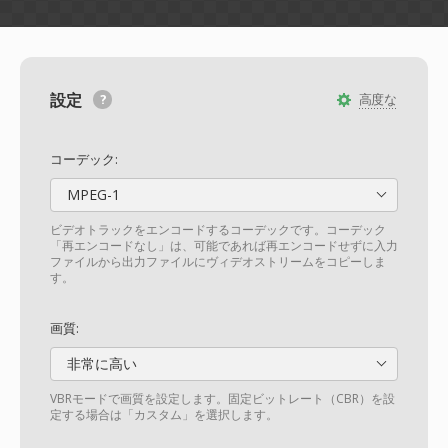
設定
高度な
コーデック:
MPEG-1
ビデオトラックをエンコードするコーデックです。コーデック
「再エンコードなし」は、可能であれば再エンコードせずに入力
ファイルから出力ファイルにヴィデオストリームをコピーしま
す。
画質:
非常に高い
VBRモードで画質を設定します。固定ビットレート（CBR）を設
定する場合は「カスタム」を選択します。