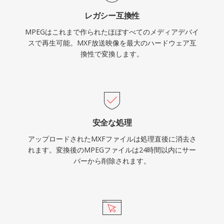
要ビデオコーデックが踏襲するアーキテクチャの
レガシー互換性
テンプレートを確立しました。圧縮効率では長く
MPEGはこれまで作られたほぼすべてのメディアデバイ
超えられましたが、MPEG-1は事実上すべてのメ
スで再生可能。MXF放送映像を最大のハードウェア互
ディアソフトウェアでサポートされ続けていま
換性で変換します。
す。
安全な処理
アップロードされたMXFファイルは処理直後に消去さ
れます。変換後のMPEGファイルは24時間以内にサー
バーから削除されます。