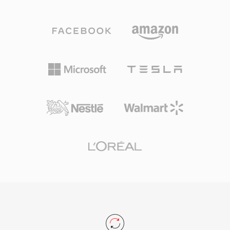
み合わせにより圧縮を実現し、Iフレーム (フレー
移動する際の情報損失リスクを低減します。
ム内符号化)、Pフレーム (予測)、Bフレーム (双
MXFファイルは、シンプルな単一アイテムパッ
方向予測) の3つのフレームタイプで構成されて
ケージ (OP1a) から複雑なマルチアイテムプレイ
います。この規格は音声と映像の合計で約1.5
リストまで、異なる複雑度レベルを定義するオペ
Mbpsのビットレートを目標とし、SIF解像度
レーショナルパターンシステムを使用していま
(NTSCで352x240) でVHSテープに匹敵する品質
す。主要な放送機器メーカーやファイルベースの
を生み出します。この圧縮レベルは、1倍速CD-
ワークフローシステムがMXFを普遍的にサポー
ROMドライブのデータスループットに合わせて
トしており、放送で使用されるAS-02やAS-11な
特別に選択され、1990年代初頭にデジタルビデ
どの規格のインターチェンジフォーマットとして
オをコンシューマーに届けたVideo CDフォーマ
も機能しています。
ットを可能にしました。オーディオコンポーネン
ト、特にLayer III (MP3) は、史上最も影響力の
あるオーディオフォーマットとなりました。
I/P/Bフレーム構造、動き推定アプローチ、ブロ
ックベースの変換符号化は、MPEG-2から
H.264、そしてそれ以降に至るまで、すべての主