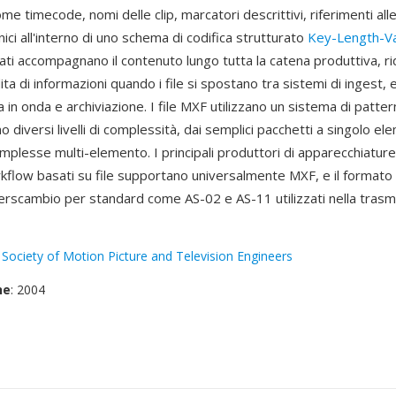
e timecode, nomi delle clip, marcatori descrittivi, riferimenti all
ici all'interno di uno schema di codifica strutturato
Key-Length-V
ti accompagnano il contenuto lungo tutta la catena produttiva, ri
ita di informazioni quando i file si spostano tra sistemi di ingest, e
 in onda e archiviazione. I file MXF utilizzano un sistema di patter
o diversi livelli di complessità, dai semplici pacchetti a singolo 
complesse multi-elemento. I principali produttori di apparecchiatur
rkflow basati su file supportano universalmente MXF, e il formato
terscambio per standard come AS-02 e AS-11 utilizzati nella trasm
:
Society of Motion Picture and Television Engineers
ne
: 2004