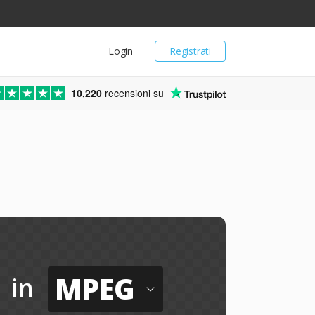
Login
Registrati
10,220
recensioni su
MPEG
in