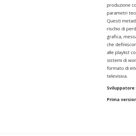
produzione com
parametri tecn
Questi metada
rischio di perd
grafica, messa
che definiscon
alle playlist 
sistemi di wo
formato di in
televisiva.
Sviluppatore
Prima versio