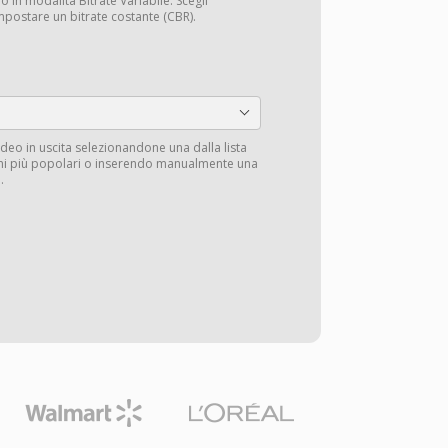
o in modalità Bitrate Variabile. Scegli
mpostare un bitrate costante (CBR).
deo in uscita selezionandone una dalla lista
ioni più popolari o inserendo manualmente una
.