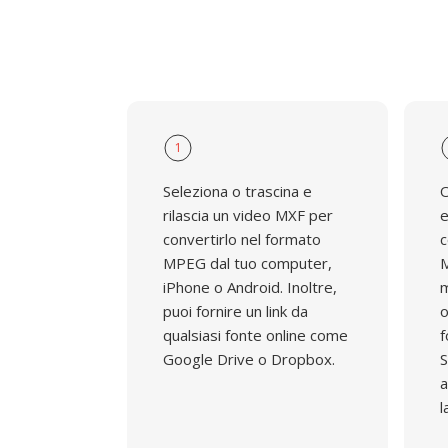
1
Seleziona o trascina e
O
rilascia un video MXF per
e
convertirlo nel formato
c
MPEG dal tuo computer,
M
iPhone o Android. Inoltre,
m
puoi fornire un link da
o
qualsiasi fonte online come
f
Google Drive o Dropbox.
S
a
l