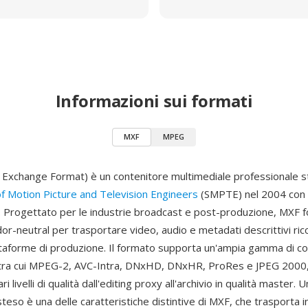
Informazioni sui formati
MXF
MPEG
 Exchange Format) è un contenitore multimediale professionale 
of Motion Picture and Television Engineers
(SMPTE) nel 2004 con l
rogettato per le industrie broadcast e post-produzione, MXF f
or-neutral per trasportare video, audio e metadati descrittivi ricc
ttaforme di produzione. Il formato supporta un'ampia gamma di c
i tra cui MPEG-2, AVC-Intra, DNxHD, DNxHR, ProRes e JPEG 2000
ri livelli di qualità dall'editing proxy all'archivio in qualità master
teso è una delle caratteristiche distintive di MXF, che trasporta i