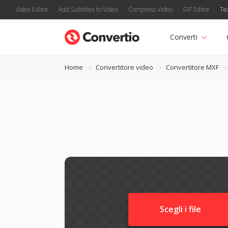
Video Editor
Add Subtitles to Video
Compress Video
GIF Editor
Te
Converti
Home
Convertitore video
Convertitore MXF
Scegli i file