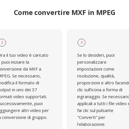
Come convertire MXF in MPEG
2
3
ra il tuo video è caricato
Se lo desideri, puoi
 puoi iniziare la
personalizzare
onversione da MXF a
impostazioni come
PEG. Se necessario,
risoluzione, qualità,
odifica il formato di
proporzioni e altro facen
utput in uno dei 37
clic sull'icona a forma di
ormati video supportati.
ingranaggio. Se necessari
uccessivamente, puoi
applicali a tutti i file video 
ggiungere altri video per
fai clic sul pulsante
a conversione di gruppo.
"Converti" per
l'elaborazione.