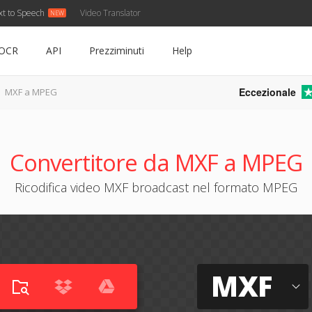
xt to Speech
Video Translator
OCR
API
Prezziminuti
Help
Eccezionale
MXF a MPEG
Convertitore da MXF a MPEG
Ricodifica video MXF broadcast nel formato MPEG
MXF