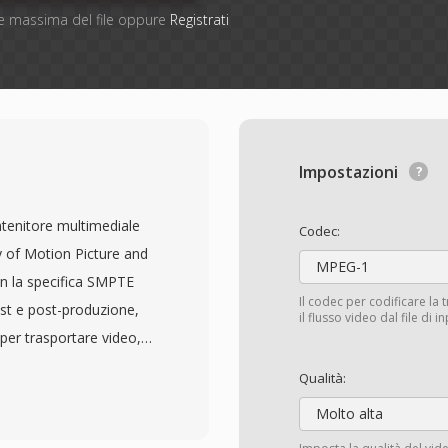
one massima del file oppure
Registrati
Impostazioni
tenitore multimediale
Codec:
y of Motion Picture and
MPEG-1
n la specifica SMPTE
Il codec per codificare la 
ast e post-produzione,
il flusso video dal file di 
per trasportare video,
rsi sistemi e piattaforme
Qualità:
#039;ampia gamma di
Molto alta
-Intra, DNxHD, DNxHR,