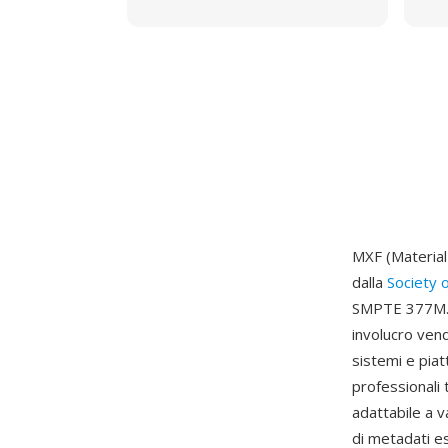
MXF (Material
dalla
Society 
SMPTE 377M. P
involucro vend
sistemi e pia
professional
adattabile a va
di metadati es