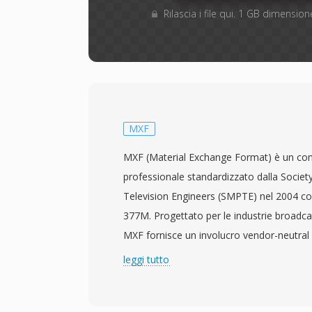
Rilascia i file qui. 1 GB dimensi
MXF
MXF (Material Exchange Format) è un con
professionale standardizzato dalla Societ
Television Engineers (SMPTE) nel 2004 co
377M. Progettato per le industrie broadc
MXF fornisce un involucro vendor-neutral 
audio e metadati descrittivi ricchi tra dive
leggi tutto
di produzione. Il formato supporta un&
codec professionali tra cui MPEG-2, AVC