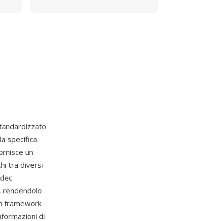
standardizzato
a specifica
ornisce un
hi tra diversi
odec
, rendendolo
. Un framework
nformazioni di