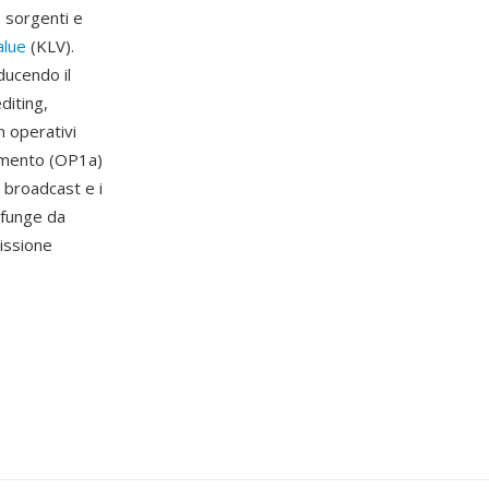
e sorgenti e
alue
(KLV).
ducendo il
diting,
n operativi
elemento (OP1a)
e broadcast e i
 funge da
issione