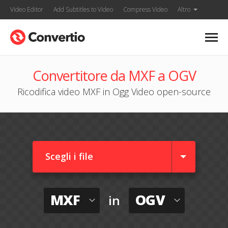
Video Editor
Add Subtitles to Video
Compress Video
Altro
Convertitore da MXF a OGV
Ricodifica video MXF in Ogg Video open-source
Scegli i file
MXF
OGV
in