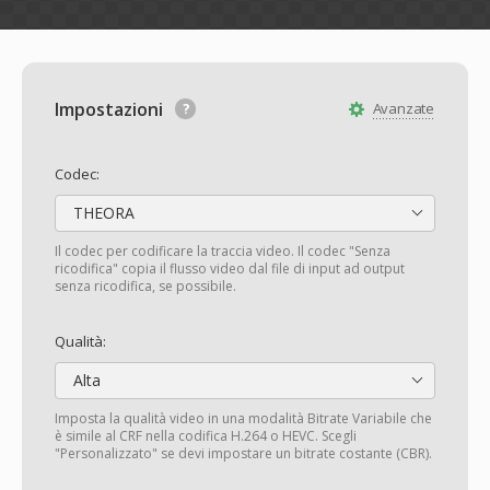
Impostazioni
Avanzate
Codec:
THEORA
Il codec per codificare la traccia video. Il codec "Senza
ricodifica" copia il flusso video dal file di input ad output
senza ricodifica, se possibile.
Qualità:
Alta
Imposta la qualità video in una modalità Bitrate Variabile che
è simile al CRF nella codifica H.264 o HEVC. Scegli
"Personalizzato" se devi impostare un bitrate costante (CBR).