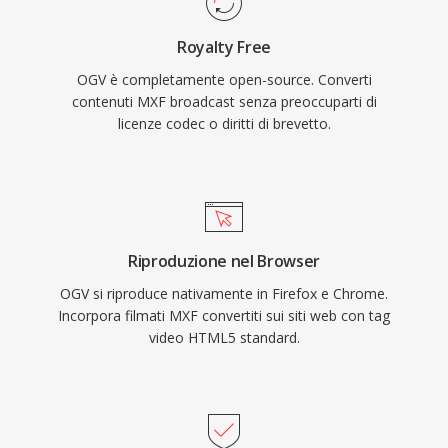
televisiva.
Firefox e Chrome hanno entrambi incluso il
Royalty Free
supporto nativo OGV, dimostrando che il video
OGV è completamente open-source. Converti
sul web poteva funzionare senza dipendenza
contenuti MXF broadcast senza preoccuparti di
da plugin proprietari o codec con licenza. Il
licenze codec o diritti di brevetto.
formato supporta anche audio lossless FLAC,
flussi di sottotitoli Kate e metadati Skeleton
all&#039;interno del contenitore Ogg. Sebbene
WebM e AV1 abbiano largamente sostituito
OGV nel panorama video open-source, il
Riproduzione nel Browser
formato resta disponibile nelle distribuzioni
OGV si riproduce nativamente in Firefox e Chrome.
Linux, negli strumenti multimediali open-source
Incorpora filmati MXF convertiti sui siti web con tag
e nei contesti dove la completa libertà da
video HTML5 standard.
preoccupazioni brevettuali è una priorità.