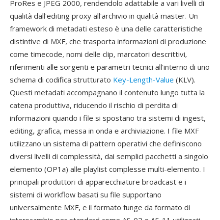
ProRes e JPEG 2000, rendendolo adattabile a vari livelli di
qualità dall'editing proxy all'archivio in qualità master. Un
framework di metadati esteso è una delle caratteristiche
distintive di MXF, che trasporta informazioni di produzione
come timecode, nomi delle clip, marcatori descrittivi,
riferimenti alle sorgenti e parametri tecnici all'interno di uno
schema di codifica strutturato
Key-Length-Value
(KLV).
Questi metadati accompagnano il contenuto lungo tutta la
catena produttiva, riducendo il rischio di perdita di
informazioni quando i file si spostano tra sistemi di ingest,
editing, grafica, messa in onda e archiviazione. I file MXF
utilizzano un sistema di pattern operativi che definiscono
diversi livelli di complessità, dai semplici pacchetti a singolo
elemento (OP1a) alle playlist complesse multi-elemento. I
principali produttori di apparecchiature broadcast e i
sistemi di workflow basati su file supportano
universalmente MXF, e il formato funge da formato di