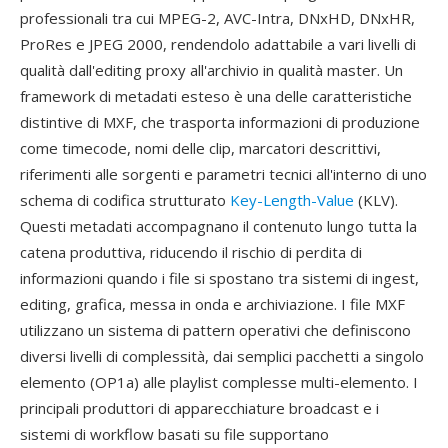
professionali tra cui MPEG-2, AVC-Intra, DNxHD, DNxHR,
ProRes e JPEG 2000, rendendolo adattabile a vari livelli di
qualità dall'editing proxy all'archivio in qualità master. Un
framework di metadati esteso è una delle caratteristiche
distintive di MXF, che trasporta informazioni di produzione
come timecode, nomi delle clip, marcatori descrittivi,
riferimenti alle sorgenti e parametri tecnici all'interno di uno
schema di codifica strutturato
Key-Length-Value
(KLV).
Questi metadati accompagnano il contenuto lungo tutta la
catena produttiva, riducendo il rischio di perdita di
informazioni quando i file si spostano tra sistemi di ingest,
editing, grafica, messa in onda e archiviazione. I file MXF
utilizzano un sistema di pattern operativi che definiscono
diversi livelli di complessità, dai semplici pacchetti a singolo
elemento (OP1a) alle playlist complesse multi-elemento. I
principali produttori di apparecchiature broadcast e i
sistemi di workflow basati su file supportano