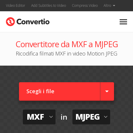
Video Editor
Add Subtitles to Video
Compress Video
Altro
Convertitore da MXF a MJPEG
Ricodifica filmati MXF in video Motion JPEG
Scegli i file
MXF
MJPEG
in